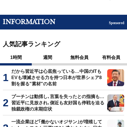
INFORMATION
Sponsored
人気記事ランキング
1時間
週間
無料会員
有料会員
だから習近平は心底焦っている…中国のITも
EVも壊滅させる力を持つ日本が世界シェア8
割を握る"素材"の名前
プーチンは動揺し､言葉を失ったとの指摘も…
習近平に見放され､側近も友好国も停戦を迫る
独裁政権の末期症状
一流企業ほど｢働かないオジサン｣が増殖して