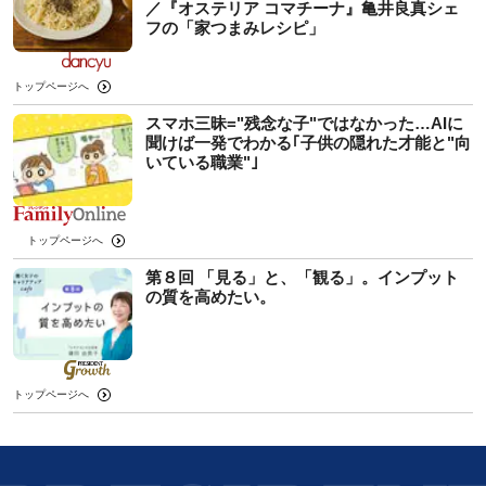
／『オステリア コマチーナ』亀井良真シェ
フの「家つまみレシピ」
トップページへ
スマホ三昧="残念な子"ではなかった…AIに
聞けば一発でわかる｢子供の隠れた才能と"向
いている職業"｣
トップページへ
第８回 「見る」と、「観る」。インプット
の質を高めたい。
トップページへ