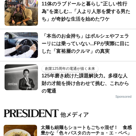
11体のラブドールと暮らし"正しい性行
為"を楽しむ...「人より人形を愛する男た
ち」が奇妙な生活を始めたワケ
「本当のお金持ち」はポルシェやフェラ
ーリには乗っていない...FPが実際に目に
した「富裕層のクルマ」の真実
創業125周年の電通が描く未来
125年磨き続けた課題解決力。多様な人
財の才能を掛け合わせて挑む、これから
の電通
Sponsored
太麺も細麺もショートもごちゃ混ぜ！ 食感
豊かな「色々パスタのカーチョ・エ・ペペ」