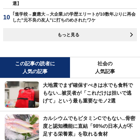
選】
｢進学校→慶應大→大企業｣の学歴エリートが10数年ぶりに再会
した"元不良の友人"に打ちのめされたワケ
もっと見る
この記事の読者に
社会の
人気の記事
人気記事
大地震でまず確保すべきは水でも食料で
もない...被災者が「これだけは担いで逃
げて」という最も重要なモノ2選
カルシウムでもビタミンCでもない...骨密
度と認知機能に直結「98%の日本人が不
足する栄養素」を取れる食材