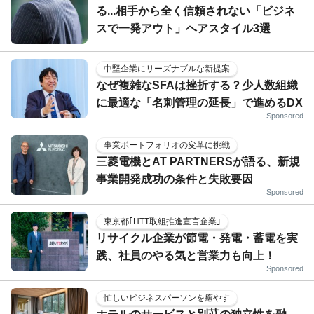
る...相手から全く信頼されない「ビジネ
スで一発アウト」ヘアスタイル3選
中堅企業にリーズナブルな新提案
なぜ複雑なSFAは挫折する？少人数組織
に最適な「名刺管理の延長」で進めるDX
Sponsored
事業ポートフォリオの変革に挑戦
三菱電機とAT PARTNERSが語る、新規
事業開発成功の条件と失敗要因
Sponsored
東京都｢HTT取組推進宣言企業｣
リサイクル企業が節電・発電・蓄電を実
践、社員のやる気と営業力も向上！
Sponsored
忙しいビジネスパーソンを癒やす