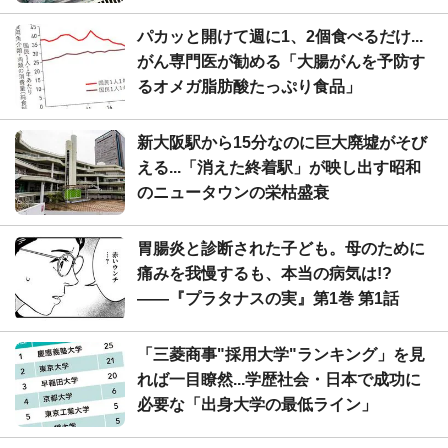
パカッと開けて週に1、2個食べるだけ...
がん専門医が勧める「大腸がんを予防す
るオメガ脂肪酸たっぷり食品」
新大阪駅から15分なのに巨大廃墟がそび
える...「消えた終着駅」が映し出す昭和
のニュータウンの栄枯盛衰
胃腸炎と診断された子ども。母のために
痛みを我慢するも、本当の病気は!?
――『プラタナスの実』第1巻 第1話
「三菱商事"採用大学"ランキング」を見
れば一目瞭然...学歴社会・日本で成功に
必要な「出身大学の最低ライン」