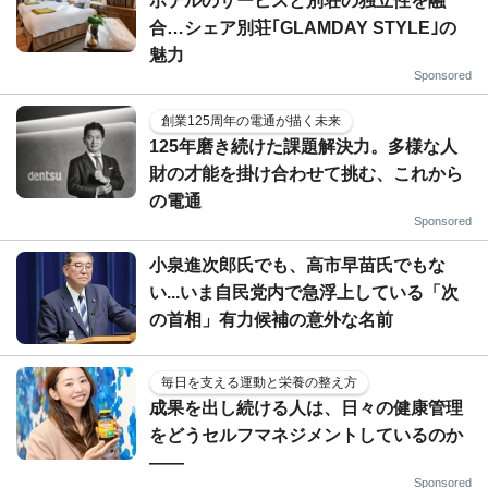
ホテルのサービスと別荘の独立性を融
合…シェア別荘｢GLAMDAY STYLE｣の
魅力
Sponsored
創業125周年の電通が描く未来
125年磨き続けた課題解決力。多様な人
財の才能を掛け合わせて挑む、これから
の電通
Sponsored
小泉進次郎氏でも、高市早苗氏でもな
い...いま自民党内で急浮上している「次
の首相」有力候補の意外な名前
毎日を支える運動と栄養の整え方
成果を出し続ける人は、日々の健康管理
をどうセルフマネジメントしているのか
——
Sponsored