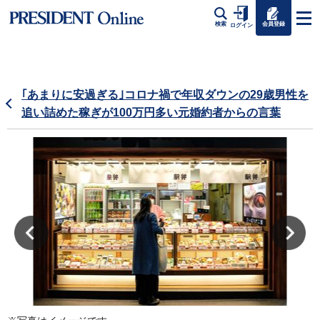
会員登録
検索
ログイン
｢あまりに安過ぎる｣コロナ禍で年収ダウンの29歳男性を
追い詰めた稼ぎが100万円多い元婚約者からの言葉