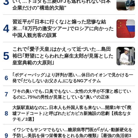
いく…トヨタも三菱UFJも逃れられない日本
企業だけの"構造的欠陥"
習近平が｢日本に行くな｣と煽った悲惨な結
末…｢8万円の激安ツアー｣でロシアに向かった
中国人観光客の誤算
これで｢愛子天皇｣はかえって近づいた…島田
裕巳｢野望にとらわれた麻生太郎が見落とした
皇室典範の大原則｣
｢ボディーバッグ｣より評判が悪い…休日のイオンで見かける一
発で｢だらしないお父さん｣になるNGアイテム
ワキの臭いでも､口臭でもない…女性の大半が不潔と感じてい
るのに､75%の男性が見落としている"臭い"の正体
大阪駅直結なのに､日本人も外国人客も来ない…開業1年で｢廃
墟フードコート｣と呼ばれたピカピカ新施設の悲劇【残念なタ
テモノ3選】
イワシでもサンマでもない...糖尿病専門医が｢がん･動脈硬化を
予防し､美肌を保つ栄養素をとれる魚の種類｣【最強の魚活術3