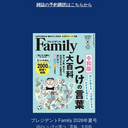
雑誌の予約購読はこちらから
プレジデントFamily 2026年夏号
頭のいい子が育つ「育脳」大百科