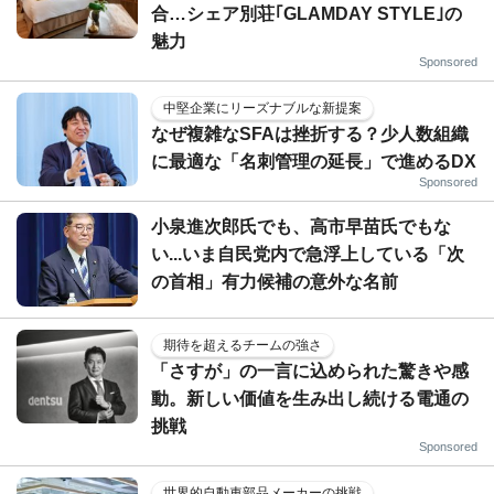
合…シェア別荘｢GLAMDAY STYLE｣の
魅力
Sponsored
中堅企業にリーズナブルな新提案
なぜ複雑なSFAは挫折する？少人数組織
に最適な「名刺管理の延長」で進めるDX
Sponsored
小泉進次郎氏でも、高市早苗氏でもな
い...いま自民党内で急浮上している「次
の首相」有力候補の意外な名前
期待を超えるチームの強さ
「さすが」の一言に込められた驚きや感
動。新しい価値を生み出し続ける電通の
挑戦
Sponsored
世界的自動車部品メーカーの挑戦