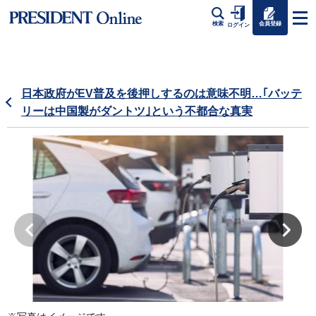
会員登録
検索
ログイン
日本政府がEV普及を後押しするのは意味不明…｢バッテ
リーは中国製がダントツ｣という不都合な真実