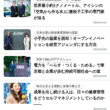
世界最小約1ナノメートル、アイシンの
｢空気から作る水｣に微粒子工学の専門家
が迫る
Sponsored
日本企業の新規事業開発の課題
小手先の協業を脱却！オープンイノベー
ションを経営アジェンダにする方法
Sponsored
官民で挑むHTTアクション
電力を「へらす・つくる・ためる」で東
京都と企業が歩む持続可能社会への道
Sponsored
毎日を支える運動と栄養の整え方
成果を出し続ける人は、日々の健康管理
をどうセルフマネジメントしているのか
——
Sponsored