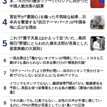
末…｢8万円の激安ツアー｣でロシアに向かった
中国人観光客の誤算
習近平が｢愛国心｣を煽った不気味な結果…日
本兵を撃退する｢抗日テーマパーク｣が中国各
地に広がる理由
これで｢愛子天皇｣はかえって近づいた…島田
裕巳｢野望にとらわれた麻生太郎が見落とした
皇室典範の大原則｣
一流企業ほど｢働かないオジサン｣が増殖していく…トヨタも三
菱UFJも逃れられない日本企業だけの"構造的欠陥"
｢ボディーバッグ｣より評判が悪い…休日のイオンで見かける一
発で｢だらしないお父さん｣になるNGアイテム
イワシでもサンマでもない...糖尿病専門医が｢がん･動脈硬化を
予防し､美肌を保つ栄養素をとれる魚の種類｣【最強の魚活術3
選】
ワキの臭いでも､口臭でもない…女性の大半が不潔と感じてい
るのに､75%の男性が見落としている"臭い"の正体