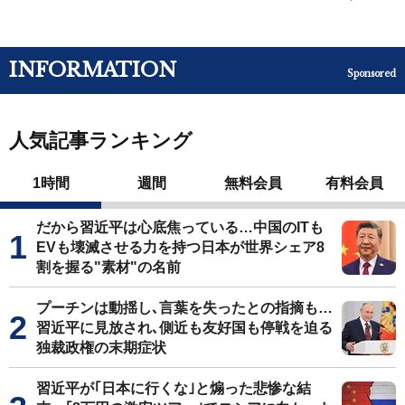
INFORMATION
Sponsored
人気記事ランキング
1時間
週間
無料会員
有料会員
だから習近平は心底焦っている…中国のITも
EVも壊滅させる力を持つ日本が世界シェア8
割を握る"素材"の名前
プーチンは動揺し､言葉を失ったとの指摘も…
習近平に見放され､側近も友好国も停戦を迫る
独裁政権の末期症状
習近平が｢日本に行くな｣と煽った悲惨な結