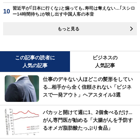
習近平が｢日本に行くな｣と煽っても､寿司は奪えない…｢スシロ
ー14時間待ち｣が映し出す中国人客の本音
もっと見る
この記事の読者に
ビジネスの
人気の記事
人気記事
仕事のデキない人ほどこの髪形をしてい
る...相手から全く信頼されない「ビジネ
スで一発アウト」ヘアスタイル3選
パカッと開けて週に1、2個食べるだけ...
がん専門医が勧める「大腸がんを予防す
るオメガ脂肪酸たっぷり食品」