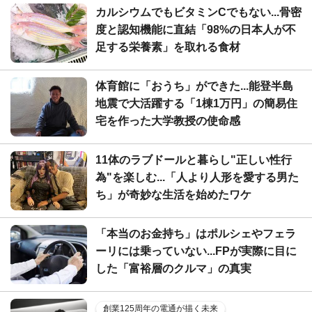
カルシウムでもビタミンCでもない...骨密
度と認知機能に直結「98%の日本人が不
足する栄養素」を取れる食材
体育館に「おうち」ができた...能登半島
地震で大活躍する「1棟1万円」の簡易住
宅を作った大学教授の使命感
11体のラブドールと暮らし"正しい性行
為"を楽しむ...「人より人形を愛する男た
ち」が奇妙な生活を始めたワケ
「本当のお金持ち」はポルシェやフェラ
ーリには乗っていない...FPが実際に目に
した「富裕層のクルマ」の真実
創業125周年の電通が描く未来