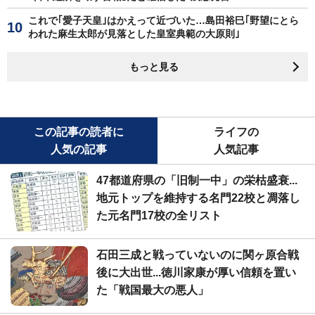
これで｢愛子天皇｣はかえって近づいた…島田裕巳｢野望にとら
われた麻生太郎が見落とした皇室典範の大原則｣
もっと見る
この記事の読者に
ライフの
人気の記事
人気記事
47都道府県の「旧制一中」の栄枯盛衰...
地元トップを維持する名門22校と凋落し
た元名門17校の全リスト
石田三成と戦っていないのに関ヶ原合戦
後に大出世...徳川家康が厚い信頼を置い
た「戦国最大の悪人」