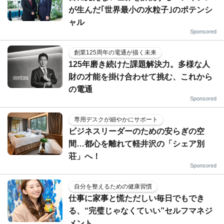
が生んだ｢世界最小の水粒子｣のポテンシ
ャル
Sponsored
創業125周年の電通が描く未来
125年磨き続けた課題解決力。多様な人
財の才能を掛け合わせて挑む、これから
の電通
Sponsored
専用デスクが細やかにサポート
ビジネスリーダーのための安らぎの空
間…都心を離れて軽井沢の「シェア別
荘」へ！
Sponsored
自分を整えるための健康習慣
仕事に家事と慌ただしい毎日でもでき
る、“完璧じゃなくていい”セルフマネジ
メント