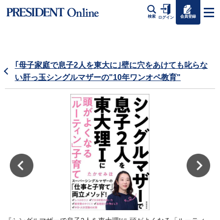
会員登録
検索
ログイン
｢母子家庭で息子2人を東大に｣壁に穴をあけても叱らな
い肝っ玉シングルマザーの"10年ワンオペ教育"