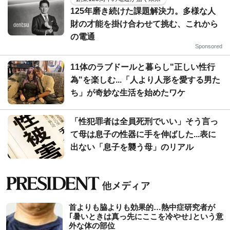
125年磨き続けた課題解決力。多様な人
財の才能を掛け合わせて挑む、これから
の電通
Sponsored
11体のラブドールと暮らし"正しい性行
為"を楽しむ...「人より人形を愛する男た
ち」が奇妙な生活を始めたワケ
「性犯罪者は全員死刑でいい」そう言っ
て母は息子の性器に手を伸ばした...表に
出ない「息子を襲う母」のリアル
首よりも脇よりも効果的…熱中症研究者が
｢暑いときは真っ先にここを冷やせ｣という意
外な体の部位