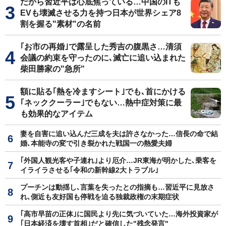
だから習近平は心底焦っている…中国のITも
EVも壊滅させる力を持つ日本が世界シェア8
割を握る"素材"の名前
｢お市の再婚｣で露呈した秀吉の腹黒さ…清須
会議の約束を守ったのに､滅亡に追い込まれた
柴田勝家の"急所"
額に貼る｢熱を冷ますシート｣でも､首にかける
｢ネッククーラー｣でもない…熱中症対策に最
も効果的なアイテム
妻を自害に追い込んだ三成を夫は許さなかった…信長の命で結
婚､本能寺の変で引き裂かれた戦国一の熱愛夫婦
｢外国人観光客や子連れ｣より厄介…JR東海が明かした､乗客を
イライラさせる｢令和の新幹線2大トラブル｣
プーチンは動揺し､言葉を失ったとの指摘も…習近平に見放さ
れ､側近も友好国も停戦を迫る独裁政権の末期症状
｢高市早苗の正体｣に国民より先に気づいていた…海外投資家が
｢日本経済を壊す首相｣だと確信した"残念発言"