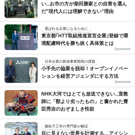
い...お市の方が柴田勝家との自害を選ん
だ"現代人には理解できない"理由
選ばれる企業になるために
東京都｢HTT取組推進宣言企業｣登録で環
境配慮時代を勝ち抜く具体策とは
Sponsored
日本企業の新規事業開発の課題
小手先の協業を脱却！オープンイノベー
ションを経営アジェンダにする方法
Sponsored
NHK大河ではとても放送できない...宣教
師に「獣より劣ったもの」と書かれた豊
臣秀吉のおぞましき性欲
微粒子工学の専門家が解説
目に見えない世界を計測する…アイシン