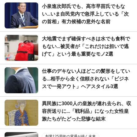
小泉進次郎氏でも、高市早苗氏でもな
い...いま自民党内で急浮上している「次
の首相」有力候補の意外な名前
大地震でまず確保すべきは水でも食料で
もない...被災者が「これだけは担いで逃
げて」という最も重要なモノ2選
仕事のデキない人ほどこの髪形をしてい
る...相手から全く信頼されない「ビジネ
スで一発アウト」ヘアスタイル3選
異民族に3000人の皇族が連れ去られ、収
容所送りに...「戦利品」になった女性皇
族たちがたどった悲惨な結末
創業125周年の電通が描く未来