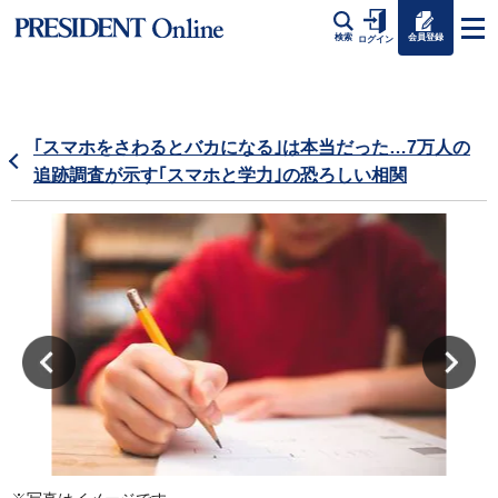
会員登録
検索
ログイン
｢スマホをさわるとバカになる｣は本当だった…7万人の
追跡調査が示す｢スマホと学力｣の恐ろしい相関