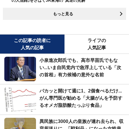
の大混雑｣をさばくJR東海の"真逆の見解"
もっと見る
この記事の読者に
ライフの
人気の記事
人気記事
小泉進次郎氏でも、高市早苗氏でもな
い...いま自民党内で急浮上している「次
の首相」有力候補の意外な名前
パカッと開けて週に1、2個食べるだけ...
がん専門医が勧める「大腸がんを予防す
るオメガ脂肪酸たっぷり食品」
異民族に3000人の皇族が連れ去られ、収
容所送りに...「戦利品」になった女性皇