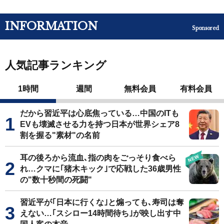
INFORMATION
Sponsored
人気記事ランキング
1時間
週間
無料会員
有料会員
だから習近平は心底焦っている…中国のITも
EVも壊滅させる力を持つ日本が世界シェア8
割を握る"素材"の名前
耳の後ろから流血､指の肉をごっそり食べら
れ…クマに｢猪木キック｣で応戦した36歳男性
の"数十秒間の死闘"
習近平が｢日本に行くな｣と煽っても､寿司は奪
えない…｢スシロー14時間待ち｣が映し出す中