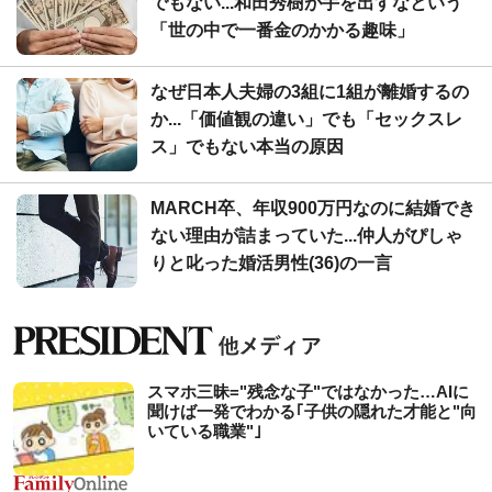
でもない...和田秀樹が手を出すなという
「世の中で一番金のかかる趣味」
なぜ日本人夫婦の3組に1組が離婚するの
か...「価値観の違い」でも「セックスレ
ス」でもない本当の原因
MARCH卒、年収900万円なのに結婚でき
ない理由が詰まっていた...仲人がぴしゃ
りと叱った婚活男性(36)の一言
スマホ三昧="残念な子"ではなかった…AIに
聞けば一発でわかる｢子供の隠れた才能と"向
いている職業"｣