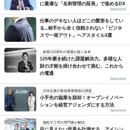
に最適な「名刺管理の延長」で進めるDX
Sponsored
仕事のデキない人ほどこの髪形をしてい
る...相手から全く信頼されない「ビジネ
スで一発アウト」ヘアスタイル3選
創業125周年の電通が描く未来
125年磨き続けた課題解決力。多様な人
財の才能を掛け合わせて挑む、これから
の電通
Sponsored
日本企業の新規事業開発の課題
小手先の協業を脱却！オープンイノベー
ションを経営アジェンダにする方法
Sponsored
微粒子工学の専門家が解説
目に見えない世界を計測する…アイシン