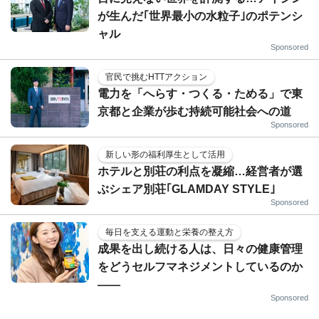
が生んだ｢世界最小の水粒子｣のポテンシ
ャル
Sponsored
官民で挑むHTTアクション
電力を「へらす・つくる・ためる」で東
京都と企業が歩む持続可能社会への道
Sponsored
新しい形の福利厚生として活用
ホテルと別荘の利点を凝縮…経営者が選
ぶシェア別荘｢GLAMDAY STYLE｣
Sponsored
毎日を支える運動と栄養の整え方
成果を出し続ける人は、日々の健康管理
をどうセルフマネジメントしているのか
——
Sponsored