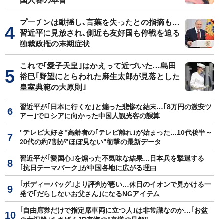
国人客の本音
プーチンは動揺し､言葉を失ったとの指摘も…
習近平に見放され､側近も友好国も停戦を迫る
独裁政権の末期症状
これで｢愛子天皇｣はかえって近づいた…島田
裕巳｢野望にとらわれた麻生太郎が見落とした
皇室典範の大原則｣
習近平が｢日本に行くな｣と煽った悲惨な結末…｢8万円の激安ツ
アー｣でロシアに向かった中国人観光客の誤算
"テレビ大好き"高齢者の｢テレビ離れ｣が始まった…10代後半～
20代の約7割が"ほぼ見ない"衝撃の最新データ
習近平が｢愛国心｣を煽った不気味な結果…日本兵を撃退する
｢抗日テーマパーク｣が中国各地に広がる理由
｢ボディーバッグ｣より評判が悪い…休日のイオンで見かける一
発で｢だらしないお父さん｣になるNGアイテム
｢自由席券だけで指定席車両に立つ人｣は非常識なのか…｢お盆