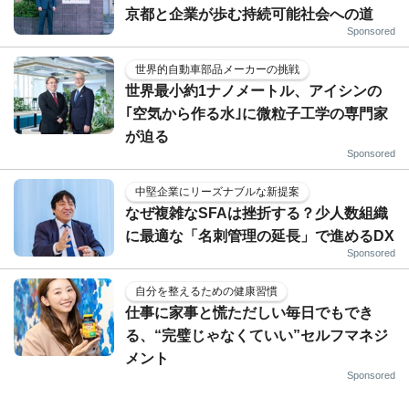
京都と企業が歩む持続可能社会への道
Sponsored
世界的自動車部品メーカーの挑戦
世界最小約1ナノメートル、アイシンの
｢空気から作る水｣に微粒子工学の専門家
が迫る
Sponsored
中堅企業にリーズナブルな新提案
なぜ複雑なSFAは挫折する？少人数組織
に最適な「名刺管理の延長」で進めるDX
Sponsored
自分を整えるための健康習慣
仕事に家事と慌ただしい毎日でもでき
る、“完璧じゃなくていい”セルフマネジ
メント
Sponsored