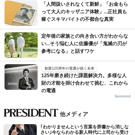
「人間扱いされなくて新鮮」「お金もら
って大人のキッザニア体験」...正社員も
稼ぐスキマバイトの不都合な真実
定年後の家族との向き合い方がわからな
い...そう悩む人に佐藤優が「鬼滅の刃が
参考になる」と話すワケ
創業125周年の電通が描く未来
125年磨き続けた課題解決力。多様な人
財の才能を掛け合わせて挑む、これから
の電通
Sponsored
｢わかりませんという言葉を辞書から消しな
さい｣今ならわかる新人時代に上司から受け