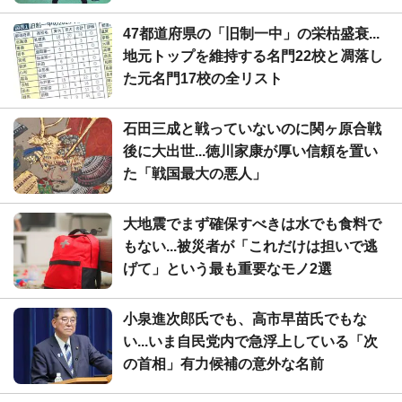
47都道府県の「旧制一中」の栄枯盛衰...
地元トップを維持する名門22校と凋落し
た元名門17校の全リスト
石田三成と戦っていないのに関ヶ原合戦
後に大出世...徳川家康が厚い信頼を置い
た「戦国最大の悪人」
大地震でまず確保すべきは水でも食料で
もない...被災者が「これだけは担いで逃
げて」という最も重要なモノ2選
小泉進次郎氏でも、高市早苗氏でもな
い...いま自民党内で急浮上している「次
の首相」有力候補の意外な名前