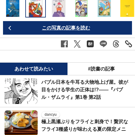
この写真の記事を読む
あわせて読みたい
#読書の記事
バブル日本を牛耳る大物地上げ屋。彼が
目をかける学生の正体は!?――『バブ
ル・ザムライ』第1巻 第2話
dancyu
極上黒瀬ぶりをフライと刺身で！贅沢な
フライ3種盛りが味わえる夏の限定メニ