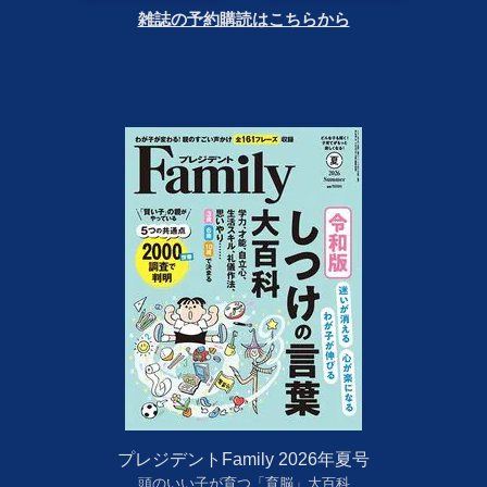
雑誌の予約購読はこちらから
プレジデントFamily 2026年夏号
頭のいい子が育つ「育脳」大百科