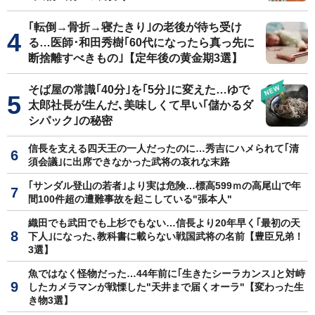
｢転倒→骨折→寝たきり｣の老後が待ち受け
る…医師･和田秀樹｢60代になったら真っ先に
断捨離すべきもの｣【定年後の黄金期3選】
そば屋の常識｢40分｣を｢5分｣に変えた…ゆで
太郎社長が生んだ､美味しくて早い｢儲かるダ
シパック｣の秘密
信長を支える四天王の一人だったのに…秀吉にハメられて｢清
須会議｣に出席できなかった武将の哀れな末路
｢サンダル登山の若者｣より実は危険…標高599ｍの高尾山で年
間100件超の遭難事故を起こしている"張本人"
織田でも武田でも上杉でもない…信長より20年早く｢最初の天
下人｣になった､教科書に載らない戦国武将の名前【豊臣兄弟！
3選】
魚ではなく怪物だった…44年前に｢生きたシーラカンス｣と対峙
したカメラマンが戦慄した"天井まで届くオーラ"【変わった生
き物3選】