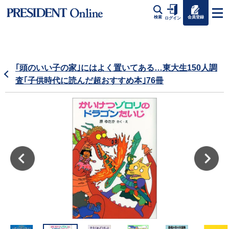
会員登録
検索
ログイン
｢頭のいい子の家｣にはよく置いてある…東大生150人調
査｢子供時代に読んだ超おすすめ本｣76冊