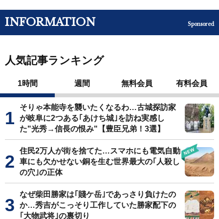
INFORMATION
Sponsored
人気記事ランキング
1時間
週間
無料会員
有料会員
そりゃ本能寺を襲いたくなるわ…古城探訪家
が岐阜に2つある｢あけち城｣を訪ね実感し
た"光秀→信長の恨み"【豊臣兄弟！3選】
住民2万人が街を捨てた…スマホにも電気自動
車にも欠かせない銅を生む世界最大の｢人殺し
の穴｣の正体
なぜ柴田勝家は｢賤ケ岳｣であっさり負けたの
か…秀吉がこっそり工作していた勝家配下の
｢大物武将｣の裏切り