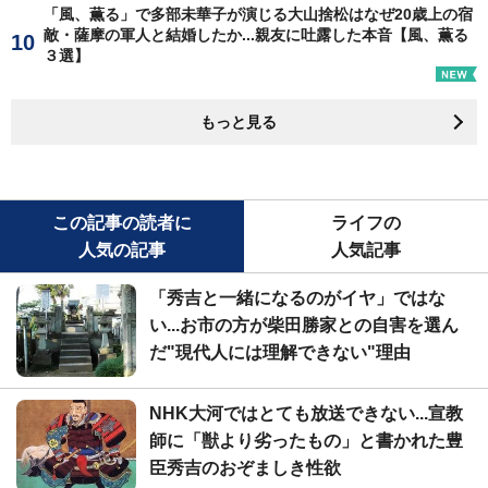
「風、薫る」で多部未華子が演じる大山捨松はなぜ20歳上の宿
敵・薩摩の軍人と結婚したか...親友に吐露した本音【風、薫る
３選】
もっと見る
この記事の読者に
ライフの
人気の記事
人気記事
「秀吉と一緒になるのがイヤ」ではな
い...お市の方が柴田勝家との自害を選ん
だ"現代人には理解できない"理由
NHK大河ではとても放送できない...宣教
師に「獣より劣ったもの」と書かれた豊
臣秀吉のおぞましき性欲