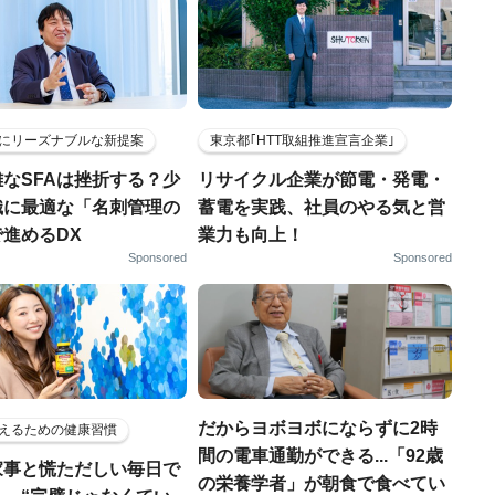
にリーズナブルな新提案
東京都｢HTT取組推進宣言企業｣
なSFAは挫折する？少
リサイクル企業が節電・発電・
織に最適な「名刺管理の
蓄電を実践、社員のやる気と営
進めるDX
業力も向上！
Sponsored
Sponsored
だからヨボヨボにならずに2時
えるための健康習慣
間の電車通勤ができる...「92歳
家事と慌ただしい毎日で
の栄養学者」が朝食で食べてい