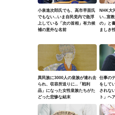
小泉進次郎氏でも、高市早苗氏
NHK大
でもない...いま自民党内で急浮
い...
上している「次の首相」有力候
の」と
補の意外な名前
ましき
異民族に3000人の皇族が連れ去
仕事の
られ、収容所送りに...「戦利
をしてい
品」になった女性皇族たちがた
されな
どった悲惨な結末
ト」ヘ