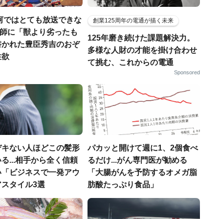
河ではとても放送できな
創業125周年の電通が描く未来
宣教師に「獣より劣ったも
125年磨き続けた課題解決力。
書かれた豊臣秀吉のおぞ
多様な人財の才能を掛け合わせ
性欲
て挑む、これからの電通
Sponsored
デキない人ほどこの髪形
パカッと開けて週に1、2個食べ
る...相手から全く信頼
るだけ...がん専門医が勧める
い「ビジネスで一発アウ
「大腸がんを予防するオメガ脂
アスタイル3選
肪酸たっぷり食品」