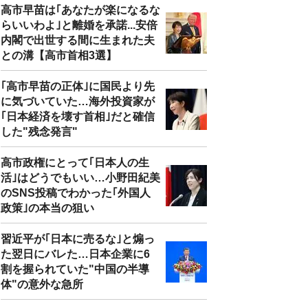
高市早苗は｢あなたが楽になるな
らいいわよ｣と離婚を承諾...安倍
内閣で出世する間に生まれた夫
との溝【高市首相3選】
｢高市早苗の正体｣に国民より先
に気づいていた…海外投資家が
｢日本経済を壊す首相｣だと確信
した"残念発言"
高市政権にとって｢日本人の生
活｣はどうでもいい…小野田紀美
のSNS投稿でわかった｢外国人
政策｣の本当の狙い
習近平が｢日本に売るな｣と煽っ
た翌日にバレた…日本企業に6
割を握られていた"中国の半導
体"の意外な急所