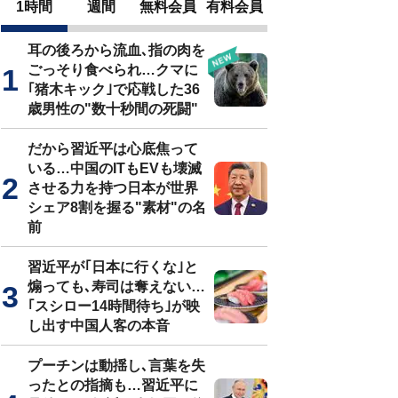
1時間
週間
無料会員
有料会員
耳の後ろから流血､指の肉を
ごっそり食べられ…クマに
｢猪木キック｣で応戦した36
歳男性の"数十秒間の死闘"
だから習近平は心底焦って
いる…中国のITもEVも壊滅
させる力を持つ日本が世界
シェア8割を握る"素材"の名
前
習近平が｢日本に行くな｣と
煽っても､寿司は奪えない…
｢スシロー14時間待ち｣が映
し出す中国人客の本音
プーチンは動揺し､言葉を失
ったとの指摘も…習近平に