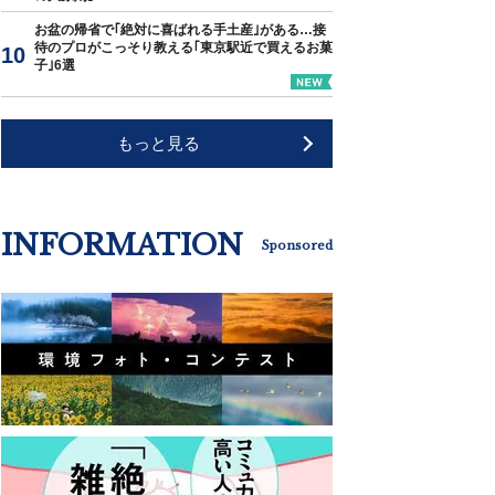
お盆の帰省で｢絶対に喜ばれる手土産｣がある…接
待のプロがこっそり教える｢東京駅近で買えるお菓
子｣6選
もっと見る
INFORMATION
Sponsored