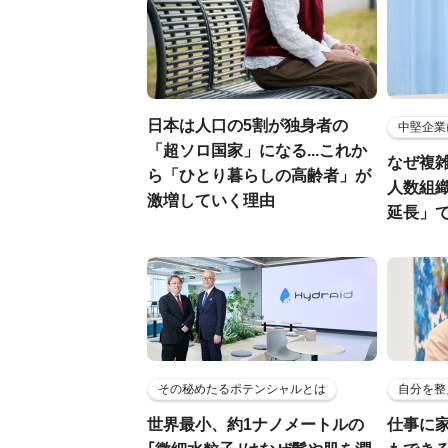
日本は人口の5割が独身者の
中堅企業
「超ソロ国家」になる...これか
なぜ複雑
ら「ひとり暮らしの高齢者」が
人数組
激増していく理由
延長」で
その秘めたるポテンシャルとは
自分を整
世界最小、約1ナノメートルの
仕事に