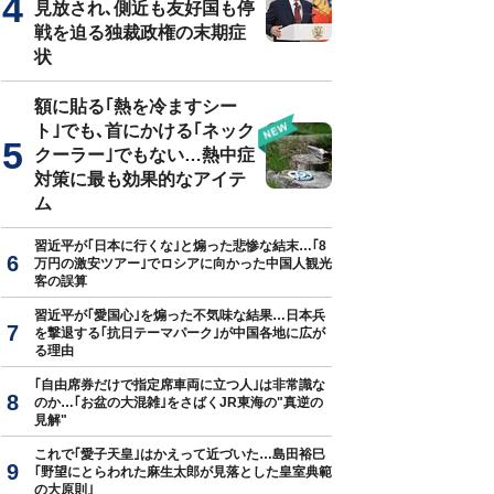
見放され､側近も友好国も停
戦を迫る独裁政権の末期症
状
額に貼る｢熱を冷ますシー
ト｣でも､首にかける｢ネック
クーラー｣でもない…熱中症
対策に最も効果的なアイテ
ム
習近平が｢日本に行くな｣と煽った悲惨な結末…｢8
万円の激安ツアー｣でロシアに向かった中国人観光
客の誤算
習近平が｢愛国心｣を煽った不気味な結果…日本兵
を撃退する｢抗日テーマパーク｣が中国各地に広が
る理由
｢自由席券だけで指定席車両に立つ人｣は非常識な
のか…｢お盆の大混雑｣をさばくJR東海の"真逆の
見解"
これで｢愛子天皇｣はかえって近づいた…島田裕巳
｢野望にとらわれた麻生太郎が見落とした皇室典範
の大原則｣