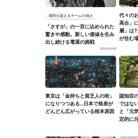
代々の
期待を超えるチームの強さ
高台」
「さすが」の一言に込められた
層」は?
驚きや感動。新しい価値を生み
が住む
出し続ける電通の挑戦
Sponsored
東京は「金持ちと貧乏人の街」
認知症
になりつつある...日本で格差が
ではない
どんどん広がっている根本原因
と「元気
定的に