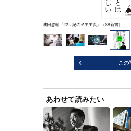
成田悠輔『22世紀の民主主義』（SB新書）
この
あわせて読みたい