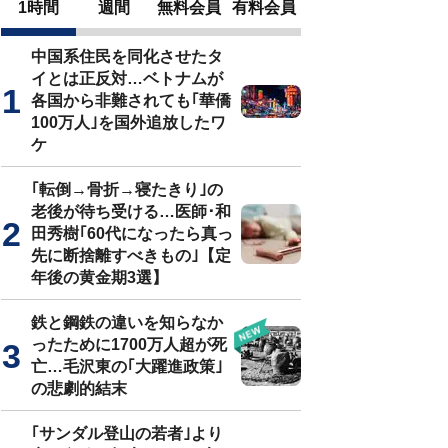
1時間
週間
無料会員
有料会員
中国系住民を同化させたタ
イとは正反対…ベトナムが
各国から非難されても｢華僑
100万人｣を国外追放したワ
ケ
｢転倒→骨折→寝たきり｣の
老後が待ち受ける…医師･和
田秀樹｢60代になったら真っ
先に断捨離すべきもの｣【定
年後の黄金期3選】
鉄と鋼鉄の違いを知らなか
ったために1700万人超が死
亡…毛沢東の｢大躍進政策｣
の悲劇的結末
｢サンダル登山の若者｣より