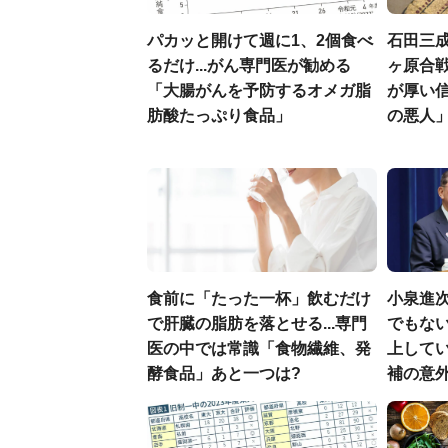
パカッと開けて週に1、2個食べ
石田三
るだけ...がん専門医が勧める
ヶ原合戦
「大腸がんを予防するオメガ脂
が厚い
肪酸たっぷり食品」
の悪人
食前に「たった一杯」飲むだけ
小泉進
で肝臓の脂肪を落とせる...専門
でもない
医の中では常識「食物繊維、発
上して
酵食品」あと一つは?
補の意