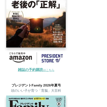
雑誌の予約購読
はこちら
プレジデントFamily 2026年夏号
頭のいい子が育つ「育脳」大百科