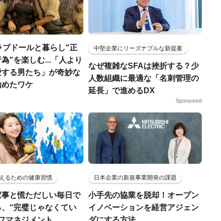
ラブドールと暮らし"正
中堅企業にリーズナブルな新提案
為"を楽しむ...「人より
なぜ複雑なSFAは挫折する？少
愛する男たち」が奇妙な
人数組織に最適な「名刺管理の
始めたワケ
延長」で進めるDX
Sponsored
えるための健康習慣
日本企業の新規事業開発の課題
家事と慌ただしい毎日で
小手先の協業を脱却！オープン
る、“完璧じゃなくてい
イノベーションを経営アジェン
ルフマネジメント
ダにする方法