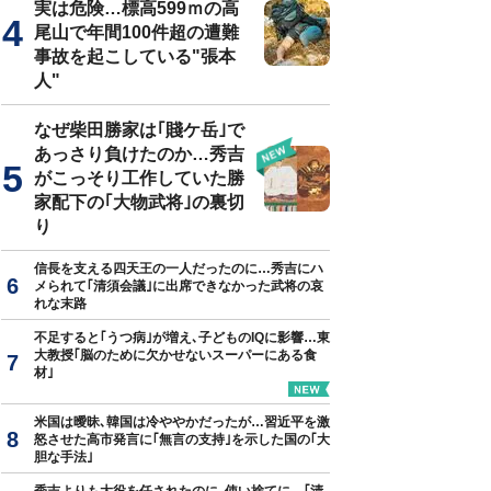
実は危険…標高599ｍの高
尾山で年間100件超の遭難
事故を起こしている"張本
人"
真はイメージです
なぜ柴田勝家は｢賤ケ岳｣で
あっさり負けたのか…秀吉
がこっそり工作していた勝
家配下の｢大物武将｣の裏切
り
信長を支える四天王の一人だったのに…秀吉にハ
メられて｢清須会議｣に出席できなかった武将の哀
れな末路
不足すると｢うつ病｣が増え､子どものIQに影響…東
大教授｢脳のために欠かせないスーパーにある食
材｣
米国は曖昧､韓国は冷ややかだったが…習近平を激
怒させた高市発言に｢無言の支持｣を示した国の｢大
胆な手法｣