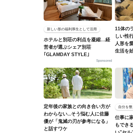
11体の
新しい形の福利厚生として活用
しい性行
ホテルと別荘の利点を凝縮…経
人形を
営者が選ぶシェア別荘
生活を
｢GLAMDAY STYLE｣
Sponsored
定年後の家族との向き合い方が
自分を整
わからない...そう悩む人に佐藤
仕事に
優が「鬼滅の刃が参考になる」
もでき
と話すワケ
い”セ