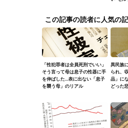
この記事の読者に人気の
「性犯罪者は全員死刑でいい」
異民族に
そう言って母は息子の性器に手
られ、収
を伸ばした...表に出ない「息子
品」に
を襲う母」のリアル
どった