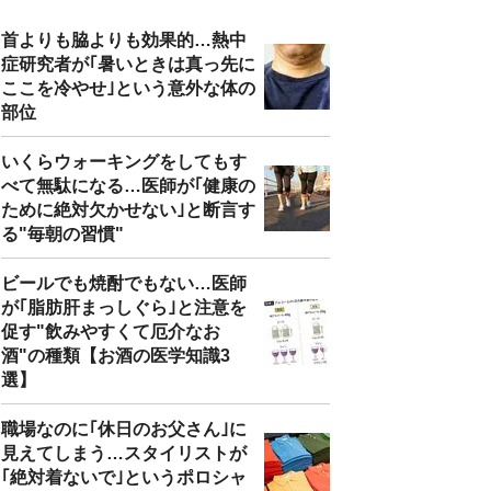
首よりも脇よりも効果的…熱中
症研究者が｢暑いときは真っ先に
ここを冷やせ｣という意外な体の
部位
いくらウォーキングをしてもす
べて無駄になる…医師が｢健康の
ために絶対欠かせない｣と断言す
る"毎朝の習慣"
ビールでも焼酎でもない…医師
が｢脂肪肝まっしぐら｣と注意を
促す"飲みやすくて厄介なお
酒"の種類【お酒の医学知識3
選】
職場なのに｢休日のお父さん｣に
見えてしまう…スタイリストが
｢絶対着ないで｣というポロシャ