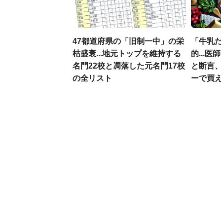
47都道府県の「旧制一中」の栄
「牛乳
枯盛衰...地元トップを維持する
的...
名門22校と凋落した元名門17校
と断言
の全リスト
ーで買え