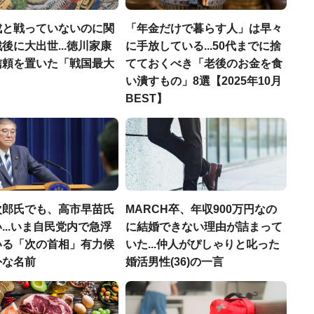
成と戦っていないのに関
「年金だけで暮らす人」は早々
後に大出世...徳川家康
に手放している...50代までに捨
信頼を置いた「戦国最大
てておくべき「老後のお金を食
」
い潰すもの」8選【2025年10月
BEST】
次郎氏でも、高市早苗氏
MARCH卒、年収900万円なの
...いま自民党内で急浮
に結婚できない理由が詰まって
いる「次の首相」有力候
いた...仲人がぴしゃりと叱った
外な名前
婚活男性(36)の一言