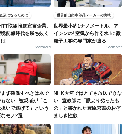
企業になるために
世界的自動車部品メーカーの挑戦
HTT取組推進宣言企業｣
世界最小約1ナノメートル、ア
環境配慮時代を勝ち抜く
イシンの｢空気から作る水｣に微
とは
粒子工学の専門家が迫る
Sponsored
Sponsored
でまず確保すべきは水で
NHK大河ではとても放送できな
もない...被災者が「こ
い...宣教師に「獣より劣ったも
は担いで逃げて」という
の」と書かれた豊臣秀吉のおぞ
なモノ2選
ましき性欲