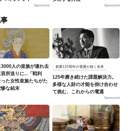
Sponsored
Sponsored
記事
3000人の皇族が連れ去
創業125周年の電通が描く未来
容所送りに...「戦利
125年磨き続けた課題解決力。
なった女性皇族たちがた
多様な人財の才能を掛け合わせ
悲惨な結末
て挑む、これからの電通
Sponsored