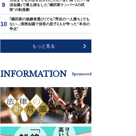
秀吉よりも大役を任されたのに､使い捨てに…｢清
須会議｣で最も損をした"織田家ナンバー2の武
将"の転落劇
｢織田家の後継者選び｣でも｢秀吉の一人勝ち｣でも
ない…清洲会議で信長の息子2人が争った"本当の
争点"
もっと見る
INFORMATION
Sponsored