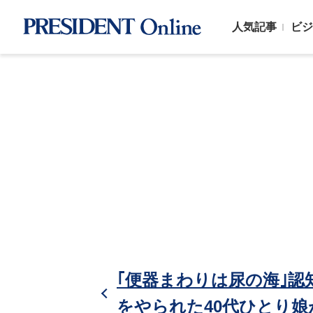
人気記事
ビジ
｢便器まわりは尿の海｣
をやられた40代ひとり