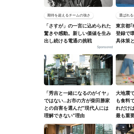
期待を超えるチームの強さ
選ばれる
「さすが」の一言に込められた
東京都｢
驚きや感動。新しい価値を生み
登録で
出し続ける電通の挑戦
具体策
Sponsored
「秀吉と一緒になるのがイヤ」
大地震
ではない...お市の方が柴田勝家
も食料で
との自害を選んだ"現代人には
れだけ
理解できない"理由
最も重要