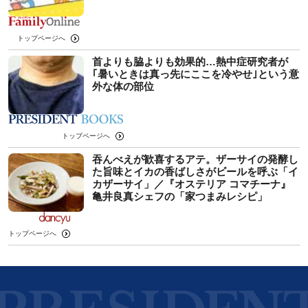
トップページへ
首よりも脇よりも効果的…熱中症研究者が
｢暑いときは真っ先にここを冷やせ｣という意
外な体の部位
トップページへ
吞んべえが歓喜するアテ。ザーサイの発酵し
た旨味とイカの香ばしさがビールを呼ぶ「イ
カザーサイ」／『オステリア コマチーナ』
⻲井良真シェフの「家つまみレシピ」
トップページへ