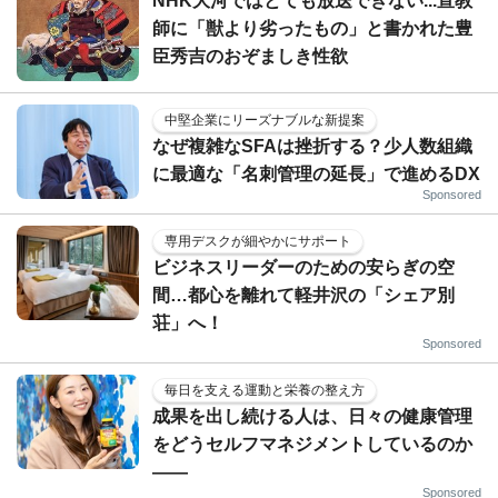
NHK大河ではとても放送できない...宣教
師に「獣より劣ったもの」と書かれた豊
臣秀吉のおぞましき性欲
中堅企業にリーズナブルな新提案
なぜ複雑なSFAは挫折する？少人数組織
に最適な「名刺管理の延長」で進めるDX
Sponsored
専用デスクが細やかにサポート
ビジネスリーダーのための安らぎの空
間…都心を離れて軽井沢の「シェア別
荘」へ！
Sponsored
毎日を支える運動と栄養の整え方
成果を出し続ける人は、日々の健康管理
をどうセルフマネジメントしているのか
——
Sponsored