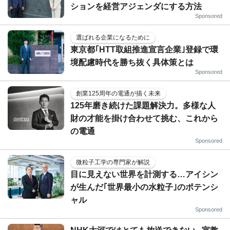
ションを経営アジェンダにする方法
Sponsored
選ばれる企業になるために
東京都｢HTT取組推進宣言企業｣登録で環
境配慮時代を勝ち抜く具体策とは
Sponsored
創業125周年の電通が描く未来
125年磨き続けた課題解決力。多様な人
財の才能を掛け合わせて挑む、これから
の電通
Sponsored
微粒子工学の専門家が解説
目に見えない世界を計測する…アイシン
が生んだ｢世界最小の水粒子｣のポテンシ
ャル
Sponsored