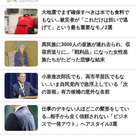
大地震でまず確保すべきは水でも食料で
もない...被災者が「これだけは担いで逃
げて」という最も重要なモノ2選
異民族に3000人の皇族が連れ去られ、収
容所送りに...「戦利品」になった女性皇
族たちがたどった悲惨な結末
小泉進次郎氏でも、高市早苗氏でもな
い...いま自民党内で急浮上している「次
の首相」有力候補の意外な名前
仕事のデキない人ほどこの髪形をしてい
る...相手から全く信頼されない「ビジネ
スで一発アウト」ヘアスタイル3選