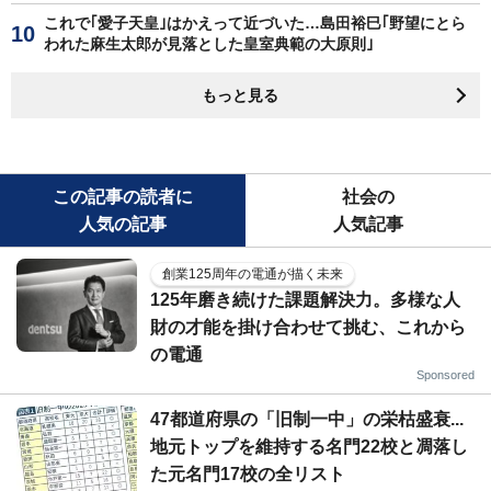
これで｢愛子天皇｣はかえって近づいた…島田裕巳｢野望にとら
われた麻生太郎が見落とした皇室典範の大原則｣
もっと見る
この記事の読者に
社会の
人気の記事
人気記事
創業125周年の電通が描く未来
125年磨き続けた課題解決力。多様な人
財の才能を掛け合わせて挑む、これから
の電通
Sponsored
47都道府県の「旧制一中」の栄枯盛衰...
地元トップを維持する名門22校と凋落し
た元名門17校の全リスト