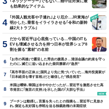
｢ネッククーラー｣でもない…熱中症対策に最
も効果的なアイテム
｢外国人観光客や子連れ｣より厄介…JR東海が
明かした､乗客をイライラさせる｢令和の新幹
線2大トラブル｣
だから習近平は心底焦っている…中国のITも
EVも壊滅させる力を持つ日本が世界シェア8
割を握る"素材"の名前
｢お市の再婚｣で露呈した秀吉の腹黒さ…清須会議の約束を守っ
たのに､滅亡に追い込まれた柴田勝家の"急所"
｢高市早苗の正体｣に国民より先に気づいていた…海外投資家が
｢日本経済を壊す首相｣だと確信した"残念発言"
米国は曖昧､韓国は冷ややかだったが…習近平を激怒させた高
市発言に｢無言の支持｣を示した国の｢大胆な手法｣
プーチンは動揺し､言葉を失ったとの指摘も…習近平に見放さ
れ､側近も友好国も停戦を迫る独裁政権の末期症状