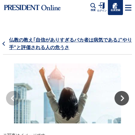
会員登録
検索
ログイン
仏教の教え｢自信がありすぎるバカ者は病気である｣"やり
手"と評価される人の危うさ