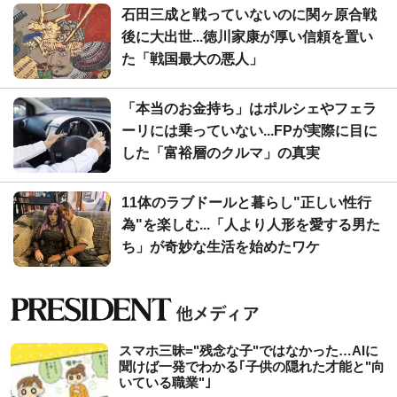
石田三成と戦っていないのに関ヶ原合戦
後に大出世...徳川家康が厚い信頼を置い
た「戦国最大の悪人」
「本当のお金持ち」はポルシェやフェラ
ーリには乗っていない...FPが実際に目に
した「富裕層のクルマ」の真実
11体のラブドールと暮らし"正しい性行
為"を楽しむ...「人より人形を愛する男た
ち」が奇妙な生活を始めたワケ
スマホ三昧="残念な子"ではなかった…AIに
聞けば一発でわかる｢子供の隠れた才能と"向
いている職業"｣