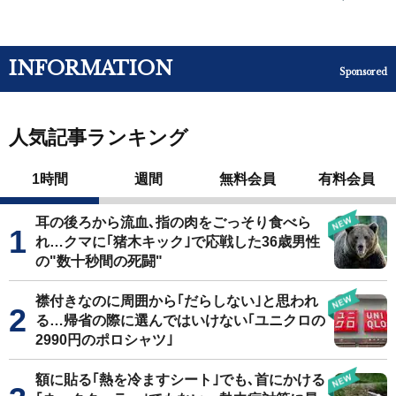
INFORMATION
Sponsored
人気記事ランキング
1時間
週間
無料会員
有料会員
耳の後ろから流血､指の肉をごっそり食べら
れ…クマに｢猪木キック｣で応戦した36歳男性
の"数十秒間の死闘"
襟付きなのに周囲から｢だらしない｣と思われ
る…帰省の際に選んではいけない｢ユニクロの
2990円のポロシャツ｣
額に貼る｢熱を冷ますシート｣でも､首にかける