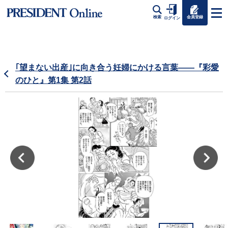
会員登録
検索
ログイン
｢望まない出産｣に向き合う妊婦にかける言葉――『彩愛
のひと』第1集 第2話