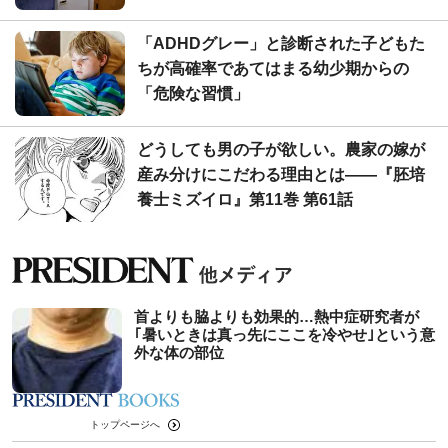
「ADHDグレー」と診断された子どもた
ちが高確率であてはまる幼少期からの
「危険な習慣」
どうしても男の子が欲しい。農家の嫁が
産み分けにこだわる理由とは――『胚培
養士ミズイロ』第11巻 第61話
首よりも脇よりも効果的…熱中症研究者が
｢暑いときは真っ先にここを冷やせ｣という意
外な体の部位
トップページへ