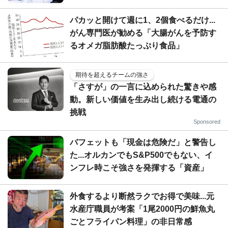
パカッと開けて週に1、2個食べるだけ...
がん専門医が勧める「大腸がんを予防す
るオメガ脂肪酸たっぷり食品」
期待を超えるチームの強さ
「さすが」の一言に込められた驚きや感
動。新しい価値を生み出し続ける電通の
挑戦
Sponsored
バフェットも「現金は危険だ」と警告し
た...オルカンでもS&P500でもない、イ
ンフレ時こそ強さを発揮する「資産」
外食するより断然ラクでお得で美味...元
水産庁職員が考案「1尾2000円の鮮魚丸
ごとフライパン料理」の非日常感