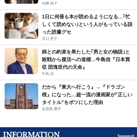
河﨑 秋子
1日に何冊も本が読めるようになる…｢忙
しくて読めない｣という人がもっている誤
った読書グセ
谷口 恵子
師との約束を果たした｢男と女の物語｣と
敗戦から復活への道標…牛島信『日本買
収 団塊世代の天命』
牛島 信
だから『東大へ行こう』→『ドラゴン
桜』になった…超一流の漫画家が"正しい
タイトル"をボツにした理由
佐渡島 庸平
INFORMATION
Sponsored