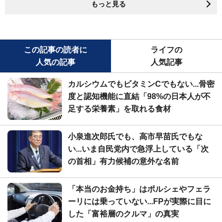
もっと見る
この記事の読者に
ライフの
人気の記事
人気記事
カルシウムでもビタミンCでもない...骨密
度と認知機能に直結「98%の日本人が不
足する栄養素」を取れる食材
小泉進次郎氏でも、高市早苗氏でもな
い...いま自民党内で急浮上している「次
の首相」有力候補の意外な名前
「本当のお金持ち」はポルシェやフェラ
ーリには乗っていない...FPが実際に目に
した「富裕層のクルマ」の真実