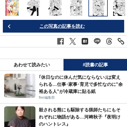
この写真の記事を読む
あわせて読みたい
#読書の記事
｢休日なのに休んだ気にならない｣は変え
られる…仕事･家事･育児で多忙なのに"余
裕ある人"が冷蔵庫に貼る紙
flier編集部
殺される熊にも駆除する猟師たちにもそ
れぞれに物語がある…河﨑秋子『夜明け
のハントレス』