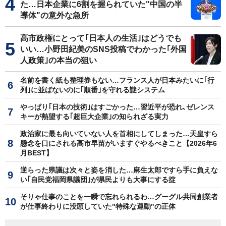
た…日本企業に6割を握られていた"中国の半
導体"の意外な急所
高市政権にとって｢日本人の生活｣はどうでも
いい…小野田紀美のSNS投稿でわかった｢外国
人政策｣の本当の狙い
名前を書く紙も整理券もない…フランス人が日本みたいに｢行
列｣に並ばないのに｢順番｣を守れる謎システム
やっぱり｢日本の技術｣はすごかった…習近平が恐れ､ゼレンス
キーが熱望する｢超巨大企業｣の知られざる実力
政治家に最も向いていない人を首相にしてしまった…天皇すら
懸念を口にされる高市早苗がいますぐやるべきこと【2026年6
月BEST】
逆らった県議は次々と姿を消した…麻生太郎ですら手に負えな
い｢自民党福岡県議団｣が県民よりも大事にする掟
そりゃ仕事のことを一瞬で忘れられるわ…グーグル共同創業者
が仕事終わりに没頭していた"特殊な運動"の正体