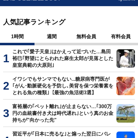
人気記事ランキング
1時間
週間
無料会員
有料会員
これで｢愛子天皇｣はかえって近づいた…島田
裕巳｢野望にとらわれた麻生太郎が見落とした
皇室典範の大原則｣
イワシでもサンマでもない...糖尿病専門医が
｢がん･動脈硬化を予防し､美背を保つ栄養素を
とれる魚の種類｣【最強の魚活術3選】
富裕層の｢ペット離れ｣が止まらない…｢300万
円の血統書付き犬は時代遅れ｣という真のお金
持ちが"向かった先"
習近平が｢日本に売るな｣と煽った翌日にバレ