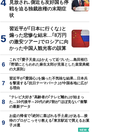
見放され､側近も友好国も停
戦を迫る独裁政権の末期症
状
真はイメージです
習近平が｢日本に行くな｣と
煽った悲惨な結末…｢8万円
の激安ツアー｣でロシアに向
かった中国人観光客の誤算
これで｢愛子天皇｣はかえって近づいた…島田裕巳
｢野望にとらわれた麻生太郎が見落とした皇室典範
の大原則｣
習近平が｢愛国心｣を煽った不気味な結果…日本兵
を撃退する｢抗日テーマパーク｣が中国各地に広が
る理由
"テレビ大好き"高齢者の｢テレビ離れ｣が始まっ
た…10代後半～20代の約7割が"ほぼ見ない"衝撃
の最新データ
お盆の帰省で｢絶対に喜ばれる手土産｣がある…接
待のプロがこっそり教える｢東京駅近で買えるお菓
子｣6選