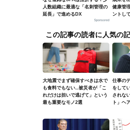
人数組織に最適な「名刺管理の
健康管
延長」で進めるDX
ントし
Sponsored
この記事の読者に人気の
大地震でまず確保すべきは水で
仕事の
も食料でもない...被災者が「こ
をしてい
れだけは担いで逃げて」という
されな
最も重要なモノ2選
ト」ヘ