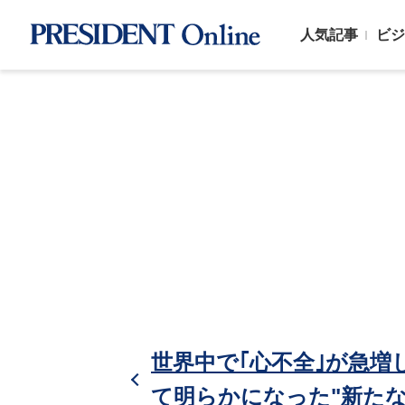
人気記事
ビジ
世界中で｢心不全｣が急増
て明らかになった"新たな