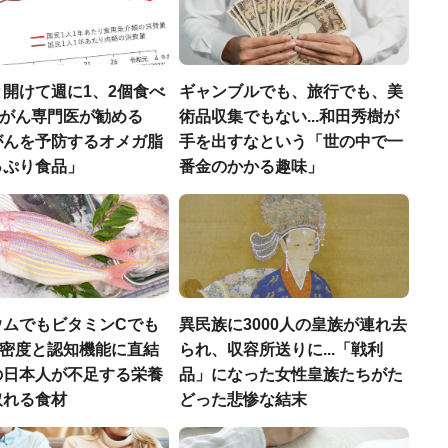
開けて週に1、2個食べ
ギャンブルでも、旅行でも、美
..がん専門医が勧める
術品収集でもない...和田秀樹が
がんを予防するオメガ脂
手を出すなという「世の中で一
っぷり食品」
番金のかかる趣味」
ウムでもビタミンCでも
異民族に3000人の皇族が連れ去
.骨密度と認知機能に直結
られ、収容所送りに...「戦利
の日本人が不足する栄養
品」になった女性皇族たちがた
取れる食材
どった悲惨な結末