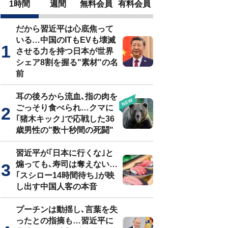
1時間
週間
無料会員
有料会員
だから習近平は心底焦って
いる…中国のITもEVも壊滅
させる力を持つ日本が世界
シェア8割を握る"素材"の名
前
耳の後ろから流血､指の肉を
ごっそり食べられ…クマに
｢猪木キック｣で応戦した36
歳男性の"数十秒間の死闘"
習近平が｢日本に行くな｣と
煽っても､寿司は奪えない…
｢スシロー14時間待ち｣が映
し出す中国人客の本音
プーチンは動揺し､言葉を失
ったとの指摘も…習近平に