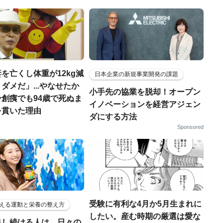
を亡くし体重が12kg減
日本企業の新規事業開発の課題
ダメだ」...やなせたか
小手先の協業を脱却！オープン
創痍でも94歳で死ぬま
イノベーションを経営アジェン
を貫いた理由
ダにする方法
Sponsored
受験に有利な4月か5月生まれに
える運動と栄養の整え方
したい。産む時期の厳選は愛な
出し続ける人は、日々の