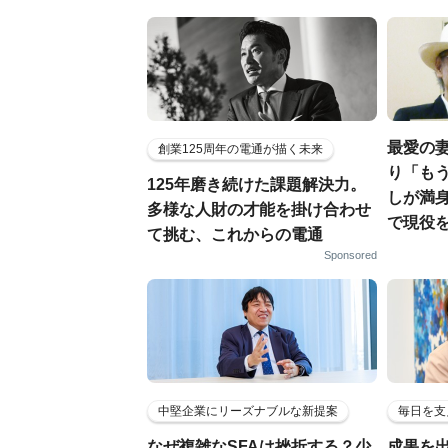
最愛の妻
創業125周年の電通が描く未来
り「もう
125年磨き続けた課題解決力。
しが満身
多様な人財の才能を掛け合わせ
で現役
て挑む、これからの電通
Sponsored
中堅企業にリーズナブルな新提案
毎日を支
なぜ複雑なSFAは挫折する？少
成果を