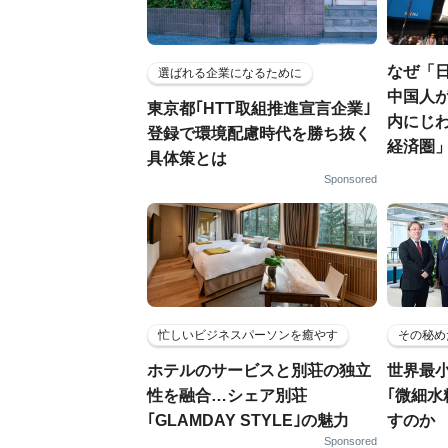
なぜ「
選ばれる企業になるために
中国人が
東京都｢HTT取組推進宣言企業｣
内にじ
登録で環境配慮時代を勝ち抜く
経済圏
具体策とは
Sponsored
忙しいビジネスパーソンを癒やす
その秘め
ホテルのサービスと別荘の独立
世界最
性を融合…シェア別荘
｢微細水
｢GLAMDAY STYLE｣の魅力
すのか
Sponsored