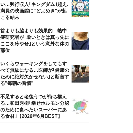
い…興行収入｢キングダム｣超え､
満員の映画館に"どよめき"が起
こる結末
首よりも脇よりも効果的…熱中
症研究者が｢暑いときは真っ先に
ここを冷やせ｣という意外な体の
部位
いくらウォーキングをしてもす
べて無駄になる…医師が｢健康の
ために絶対欠かせない｣と断言す
る"毎朝の習慣"
不足すると老後うつが待ち構え
る…和田秀樹｢幸せホルモン分泌
のために食べたいスーパーにあ
る食材｣【2026年6月BEST】