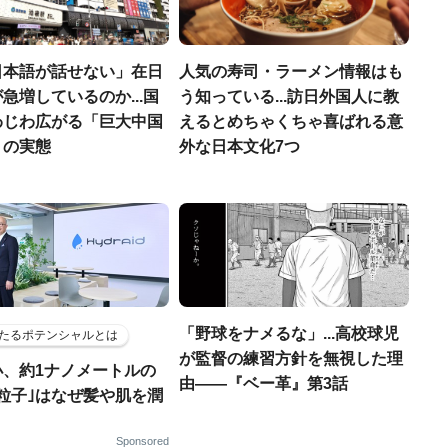
日本語が話せない」在日
人気の寿司・ラーメン情報はも
急増しているのか...国
う知っている...訪日外国人に教
わじわ広がる「巨大中国
えるとめちゃくちゃ喜ばれる意
」の実態
外な日本文化7つ
「野球をナメるな」...高校球児
たるポテンシャルとは
が監督の練習方針を無視した理
小、約1ナノメートルの
由――『ベー革』第3話
粒子｣はなぜ髪や肌を潤
Sponsored