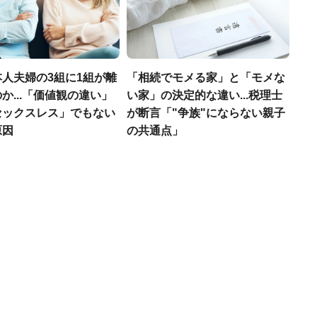
人夫婦の3組に1組が離
「相続でモメる家」と「モメな
か...「価値観の違い」
い家」の決定的な違い...税理士
セックスレス」でもない
が断言「"争族"にならない親子
原因
の共通点」