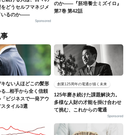
のか――『胚培養士ミズイロ』
理をどうセルフマネジメ
第7巻 第42話
ているのか——
Sponsored
記事
デキない人ほどこの髪形
創業125周年の電通が描く未来
る...相手から全く信頼
125年磨き続けた課題解決力。
い「ビジネスで一発アウ
多様な人財の才能を掛け合わせ
アスタイル3選
て挑む、これからの電通
Sponsored