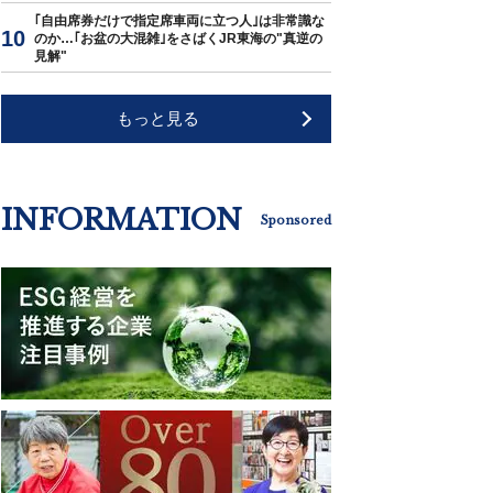
｢自由席券だけで指定席車両に立つ人｣は非常識な
のか…｢お盆の大混雑｣をさばくJR東海の"真逆の
見解"
もっと見る
INFORMATION
Sponsored