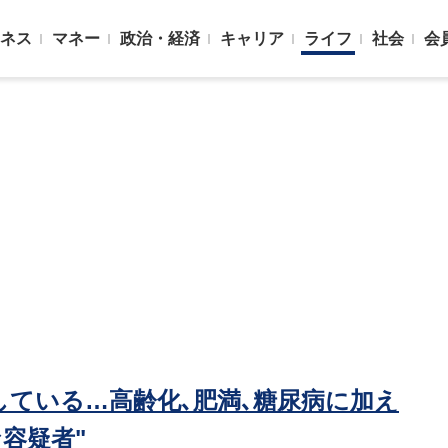
ネス
マネー
政治・経済
キャリア
ライフ
社会
会
している…高齢化､肥満､糖尿病に加え
容疑者"