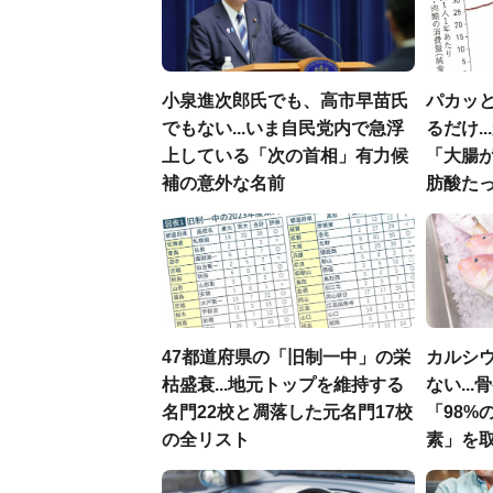
小泉進次郎氏でも、高市早苗氏
パカッと
でもない...いま自民党内で急浮
るだけ.
上している「次の首相」有力候
「大腸
補の意外な名前
肪酸た
47都道府県の「旧制一中」の栄
カルシ
枯盛衰...地元トップを維持する
ない..
名門22校と凋落した元名門17校
「98%
の全リスト
素」を