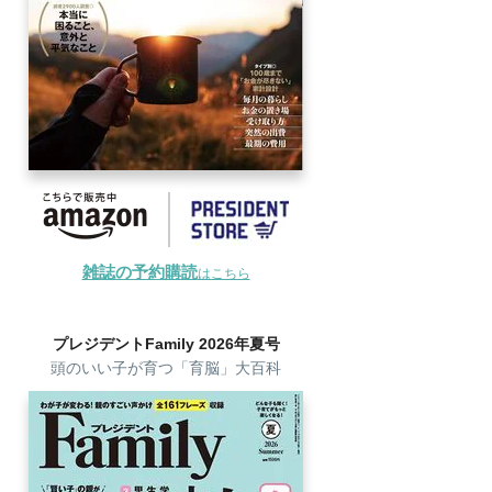
雑誌の予約購読
はこちら
プレジデントFamily 2026年夏号
頭のいい子が育つ「育脳」大百科