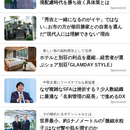
境配慮時代を勝ち抜く具体策とは
Sponsored
「秀吉と一緒になるのがイヤ」ではな
い...お市の方が柴田勝家との自害を選ん
だ"現代人には理解できない"理由
新しい形の福利厚生として活用
ホテルと別荘の利点を凝縮…経営者が選
ぶシェア別荘｢GLAMDAY STYLE｣
Sponsored
中堅企業にリーズナブルな新提案
なぜ複雑なSFAは挫折する？少人数組織
に最適な「名刺管理の延長」で進めるDX
Sponsored
その秘めたるポテンシャルとは
世界最小、約1ナノメートルの｢微細水粒
子｣はなぜ髪や肌を潤すのか