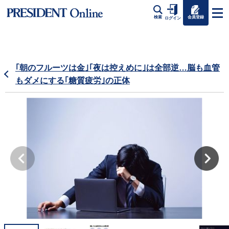
会員登録
検索
ログイン
｢朝のフルーツは金｣｢夜は控えめに｣は全部逆…脳も血管
もダメにする｢糖質疲労｣の正体