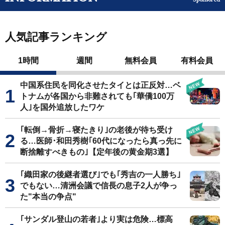
人気記事ランキング
1時間
週間
無料会員
有料会員
中国系住民を同化させたタイとは正反対…ベ
トナムが各国から非難されても｢華僑100万
人｣を国外追放したワケ
｢転倒→骨折→寝たきり｣の老後が待ち受け
る…医師･和田秀樹｢60代になったら真っ先に
断捨離すべきもの｣【定年後の黄金期3選】
｢織田家の後継者選び｣でも｢秀吉の一人勝ち｣
でもない…清洲会議で信長の息子2人が争っ
た"本当の争点"
｢サンダル登山の若者｣より実は危険…標高