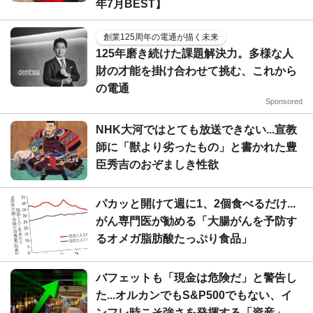
年7月BEST】
創業125周年の電通が描く未来
125年磨き続けた課題解決力。多様な人
財の才能を掛け合わせて挑む、これから
の電通
Sponsored
NHK大河ではとても放送できない...宣教
師に「獣より劣ったもの」と書かれた豊
臣秀吉のおぞましき性欲
パカッと開けて週に1、2個食べるだけ...
がん専門医が勧める「大腸がんを予防す
るオメガ脂肪酸たっぷり食品」
バフェットも「現金は危険だ」と警告し
た...オルカンでもS&P500でもない、イ
ンフレ時こそ強さを発揮する「資産」