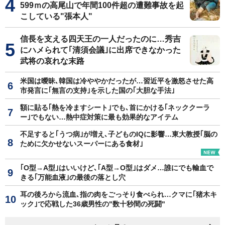
599ｍの高尾山で年間100件超の遭難事故を起
こしている"張本人"
信長を支える四天王の一人だったのに…秀吉
にハメられて｢清須会議｣に出席できなかった
武将の哀れな末路
米国は曖昧､韓国は冷ややかだったが…習近平を激怒させた高
市発言に｢無言の支持｣を示した国の｢大胆な手法｣
額に貼る｢熱を冷ますシート｣でも､首にかける｢ネッククーラ
ー｣でもない…熱中症対策に最も効果的なアイテム
不足すると｢うつ病｣が増え､子どものIQに影響…東大教授｢脳の
ために欠かせないスーパーにある食材｣
｢O型→A型｣はいいけど､｢A型→O型｣はダメ…誰にでも輸血で
きる｢万能血液｣の最後の落とし穴
耳の後ろから流血､指の肉をごっそり食べられ…クマに｢猪木キ
ック｣で応戦した36歳男性の"数十秒間の死闘"