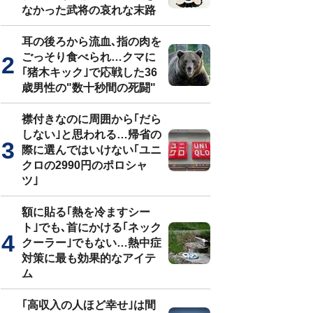
なかった武将の哀れな末路
耳の後ろから流血､指の肉を
ごっそり食べられ…クマに
｢猪木キック｣で応戦した36
歳男性の"数十秒間の死闘"
襟付きなのに周囲から｢だら
しない｣と思われる…帰省の
際に選んではいけない｢ユニ
クロの2990円のポロシャ
ツ｣
額に貼る｢熱を冷ますシー
ト｣でも､首にかける｢ネック
クーラー｣でもない…熱中症
対策に最も効果的なアイテ
ム
｢高収入の人ほど幸せ｣は間