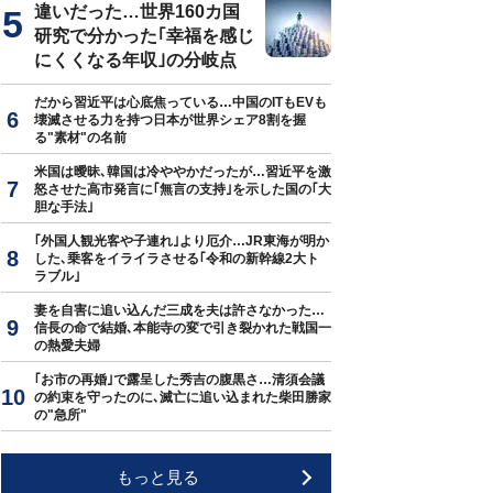
違いだった…世界160カ国
研究で分かった｢幸福を感じ
にくくなる年収｣の分岐点
だから習近平は心底焦っている…中国のITもEVも
壊滅させる力を持つ日本が世界シェア8割を握
る"素材"の名前
米国は曖昧､韓国は冷ややかだったが…習近平を激
怒させた高市発言に｢無言の支持｣を示した国の｢大
胆な手法｣
｢外国人観光客や子連れ｣より厄介…JR東海が明か
した､乗客をイライラさせる｢令和の新幹線2大ト
ラブル｣
妻を自害に追い込んだ三成を夫は許さなかった…
信長の命で結婚､本能寺の変で引き裂かれた戦国一
の熱愛夫婦
｢お市の再婚｣で露呈した秀吉の腹黒さ…清須会議
の約束を守ったのに､滅亡に追い込まれた柴田勝家
の"急所"
もっと見る