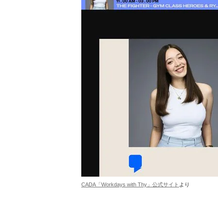
CADA「Workdays with Thy」公式サイト
より