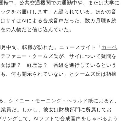
運転中、公共交通機関での通勤中や、または大学に
ラックをお届けします」と綴られている。ほかの音
はサイはAIによる合成音声だった。数カ月聴き続
実在の人物だと信じ込んでいた。
4月中旬、転機が訪れた。ニュースサイト「
カーペ
ステファニー・クームズ氏が、サイについて疑問を
彼女は誰？ 経歴は？ 番組を進行しているという
報も、何も開示されていない」とクームズ氏は指摘
る。
シドニー・モーニング・ヘラルド紙
によると、
従業員だ。しかし、彼女は財務部門に所属してお
プリングして、AIソフトで合成音声をしゃべるよう