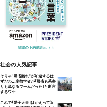
雑誌の予約購読
はこちら
社会の人気記事
そりゃ"帰省離れ"が加速するは
ずだわ…宗教学者が｢帰省も墓参
りも単なるブームだった｣と断言
するワケ
これで｢愛子天皇｣はかえって近