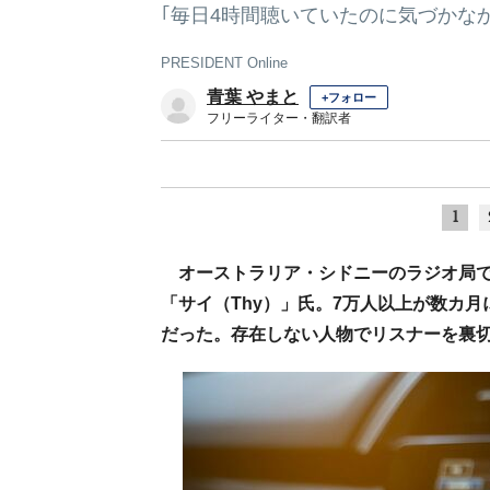
｢毎日4時間聴いていたのに気づかな
PRESIDENT Online
青葉 やまと
+フォロー
フリーライター・翻訳者
1
オーストラリア・シドニーのラジオ局で
「サイ（Thy）」氏。7万人以上が数カ
だった。存在しない人物でリスナーを裏