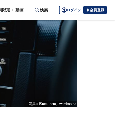
員限定
動画
検索
ログイン
会員登録
写真＝iStock.com／wombatzaa