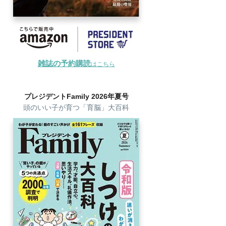
雑誌の予約購読
はこちら
プレジデントFamily 2026年夏号
頭のいい子が育つ「育脳」大百科