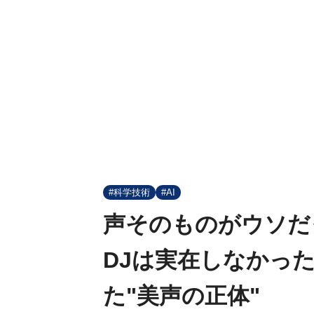
#科学技術
#AI
声そのものがウソだ
DJは実在しなかっ
た"美声の正体"