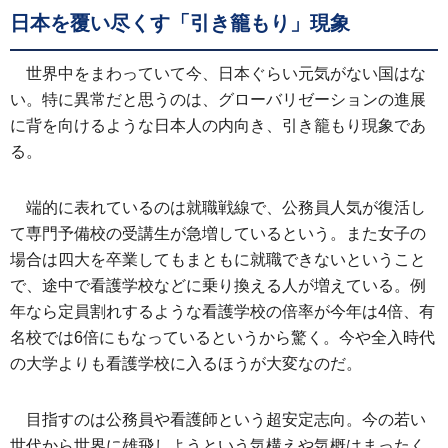
日本を覆い尽くす「引き籠もり」現象
世界中をまわっていて今、日本ぐらい元気がない国はな
い。特に異常だと思うのは、グローバリゼーションの進展
に背を向けるような日本人の内向き、引き籠もり現象であ
る。
端的に表れているのは就職戦線で、公務員人気が復活し
て専門予備校の受講生が急増しているという。また女子の
場合は四大を卒業してもまともに就職できないということ
で、途中で看護学校などに乗り換える人が増えている。例
年なら定員割れするような看護学校の倍率が今年は4倍、有
名校では6倍にもなっているというから驚く。今や全入時代
の大学よりも看護学校に入るほうが大変なのだ。
目指すのは公務員や看護師という超安定志向。今の若い
世代から世界に雄飛しようという気構えや気概はまったく