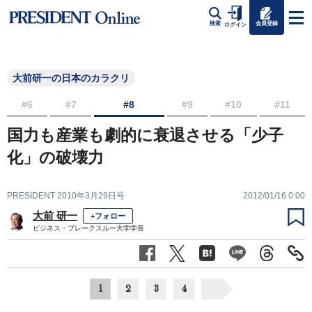
会員登録
検索
ログイン
大前研一の日本のカラクリ
#6
#7
#8
#9
#10
#11
国力も産業も劇的に衰退させる「少子
化」の破壊力
PRESIDENT 2010年3月29日号
2012/01/16 0:00
大前 研一
+フォロー
ビジネス・ブレークスルー大学学長
1
2
3
4