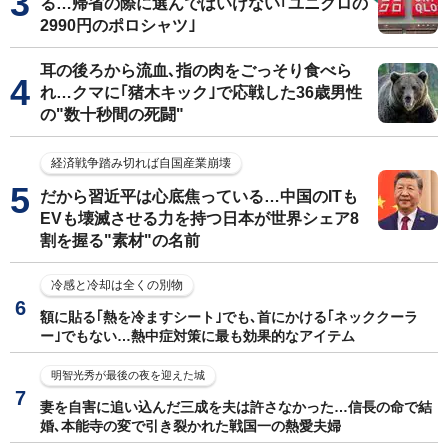
る…帰省の際に選んではいけない｢ユニクロの
2990円のポロシャツ｣
耳の後ろから流血､指の肉をごっそり食べら
れ…クマに｢猪木キック｣で応戦した36歳男性
の"数十秒間の死闘"
経済戦争踏み切れば自国産業崩壊
だから習近平は心底焦っている…中国のITも
EVも壊滅させる力を持つ日本が世界シェア8
割を握る"素材"の名前
冷感と冷却は全くの別物
額に貼る｢熱を冷ますシート｣でも､首にかける｢ネッククーラ
ー｣でもない…熱中症対策に最も効果的なアイテム
明智光秀が最後の夜を迎えた城
妻を自害に追い込んだ三成を夫は許さなかった…信長の命で結
婚､本能寺の変で引き裂かれた戦国一の熱愛夫婦