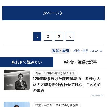
次ページ
1
2
3
4
政治・経済
#外食・流通
#ユニクロ
あわせて読みたい
#外食・流通の記事
創業125周年の電通が描く未来
125年磨き続けた課題解決力。多様な人
財の才能を掛け合わせて挑む、これから
の電通
Sponsored
中堅企業にリーズナブルな新提案