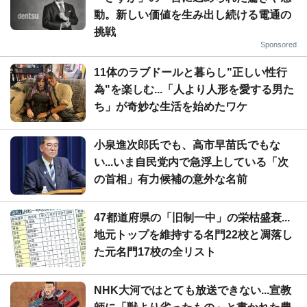
動。新しい価値を生み出し続ける電通の
挑戦
Sponsored
11体のラブドールと暮らし"正しい性行
為"を楽しむ...「人より人形を愛する男た
ち」が奇妙な生活を始めたワケ
小泉進次郎氏でも、高市早苗氏でもな
い...いま自民党内で急浮上している「次
の首相」有力候補の意外な名前
47都道府県の「旧制一中」の栄枯盛衰...
地元トップを維持する名門22校と凋落し
た元名門17校の全リスト
NHK大河ではとても放送できない...宣教