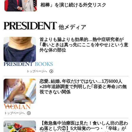
相棒」を演じ続ける外交リスク
首よりも脇よりも効果的…熱中症研究者が
｢暑いときは真っ先にここを冷やせ｣という意
外な体の部位
トップページへ
恋愛､結婚､年収だけではない…1万6000人
×28年追跡調査で判明した｢容姿と寿命｣の無
視できない関係
トップページへ
【救急集中治療医は見た！食いしん坊の思わ
ぬ落とし穴②】5大味覚の一つ・「辛味」が