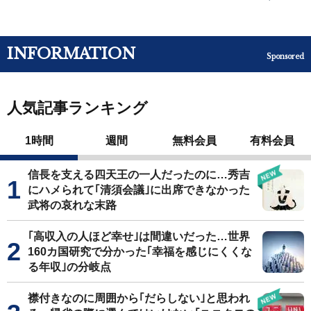
INFORMATION
Sponsored
人気記事ランキング
1時間
週間
無料会員
有料会員
信長を支える四天王の一人だったのに…秀吉
にハメられて｢清須会議｣に出席できなかった
武将の哀れな末路
｢高収入の人ほど幸せ｣は間違いだった…世界
160カ国研究で分かった｢幸福を感じにくくな
る年収｣の分岐点
襟付きなのに周囲から｢だらしない｣と思われ