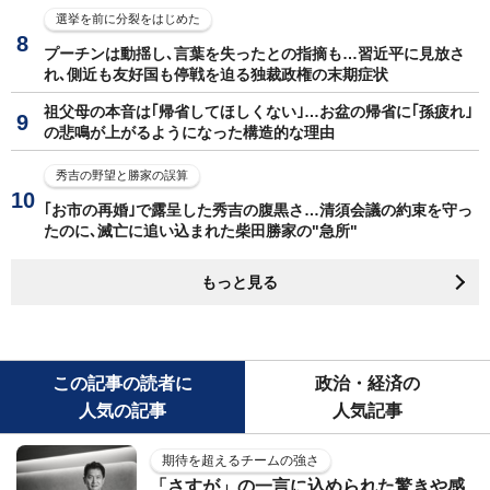
選挙を前に分裂をはじめた
プーチンは動揺し､言葉を失ったとの指摘も…習近平に見放さ
れ､側近も友好国も停戦を迫る独裁政権の末期症状
祖父母の本音は｢帰省してほしくない｣…お盆の帰省に｢孫疲れ｣
の悲鳴が上がるようになった構造的な理由
秀吉の野望と勝家の誤算
｢お市の再婚｣で露呈した秀吉の腹黒さ…清須会議の約束を守っ
たのに､滅亡に追い込まれた柴田勝家の"急所"
もっと見る
この記事の読者に
政治・経済の
人気の記事
人気記事
期待を超えるチームの強さ
「さすが」の一言に込められた驚きや感