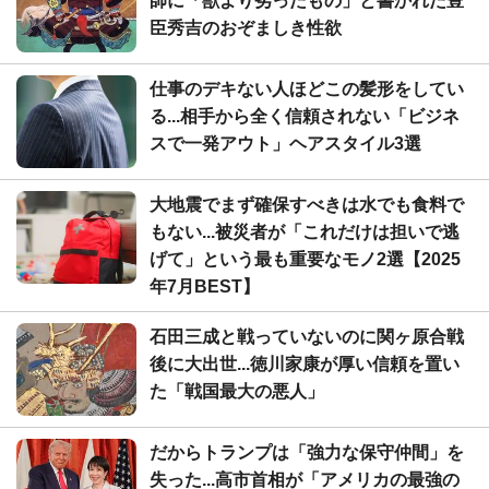
師に「獣より劣ったもの」と書かれた豊
臣秀吉のおぞましき性欲
仕事のデキない人ほどこの髪形をしてい
る...相手から全く信頼されない「ビジネ
スで一発アウト」ヘアスタイル3選
大地震でまず確保すべきは水でも食料で
もない...被災者が「これだけは担いで逃
げて」という最も重要なモノ2選【2025
年7月BEST】
石田三成と戦っていないのに関ヶ原合戦
後に大出世...徳川家康が厚い信頼を置い
た「戦国最大の悪人」
だからトランプは「強力な保守仲間」を
失った...高市首相が「アメリカの最強の