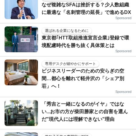
なぜ複雑なSFAは挫折する？少人数組織
に最適な「名刺管理の延長」で進めるDX
Sponsored
選ばれる企業になるために
東京都｢HTT取組推進宣言企業｣登録で環
境配慮時代を勝ち抜く具体策とは
Sponsored
専用デスクが細やかにサポート
ビジネスリーダーのための安らぎの空
間…都心を離れて軽井沢の「シェア別
荘」へ！
Sponsored
「秀吉と一緒になるのがイヤ」ではな
い...お市の方が柴田勝家との自害を選ん
だ"現代人には理解できない"理由