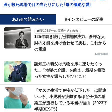
医が検死現場で目の当たりにした｢母の凄絶な愛｣
あわせて読みたい
#インタビューの記事
創業125周年の電通が描く未来
125年磨き続けた課題解決力。多様な人
財の才能を掛け合わせて挑む、これから
の電通
Sponsored
認知症の義父は汚物を床に塗りたくっ
た...「地獄の介護」を終え、最期を看取
った女性が漏らしたひとこと
「マスク生活で免疫が低下した」は間違
い...今、小児科が疲弊するほど子供の感
染症が流行している本当の理由【2023下
半期BEST5】