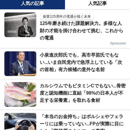
人気の記事
人気記事
創業125周年の電通が描く未来
125年磨き続けた課題解決力。多様な人
財の才能を掛け合わせて挑む、これから
の電通
Sponsored
小泉進次郎氏でも、高市早苗氏でもな
い...いま自民党内で急浮上している「次
の首相」有力候補の意外な名前
カルシウムでもビタミンCでもない...骨密
度と認知機能に直結「98%の日本人が不
足する栄養素」を取れる食材
「本当のお金持ち」はポルシェやフェラ
ーリには乗っていない...FPが実際に目に