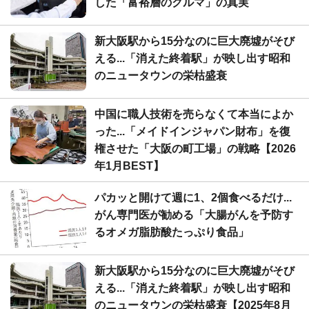
した「富裕層のクルマ」の真実
新大阪駅から15分なのに巨大廃墟がそび
える...「消えた終着駅」が映し出す昭和
のニュータウンの栄枯盛衰
中国に職人技術を売らなくて本当によか
った...「メイドインジャパン財布」を復
権させた「大阪の町工場」の戦略【2026
年1月BEST】
パカッと開けて週に1、2個食べるだけ...
がん専門医が勧める「大腸がんを予防す
るオメガ脂肪酸たっぷり食品」
新大阪駅から15分なのに巨大廃墟がそび
える...「消えた終着駅」が映し出す昭和
のニュータウンの栄枯盛衰【2025年8月