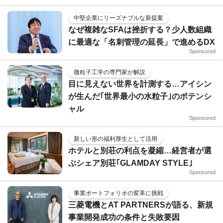
中堅企業にリーズナブルな新提案
なぜ複雑なSFAは挫折する？少人数組織
に最適な「名刺管理の延長」で進めるDX
Sponsored
微粒子工学の専門家が解説
目に見えない世界を計測する…アイシン
が生んだ｢世界最小の水粒子｣のポテンシ
ャル
Sponsored
新しい形の福利厚生として活用
ホテルと別荘の利点を凝縮…経営者が選
ぶシェア別荘｢GLAMDAY STYLE｣
Sponsored
事業ポートフォリオの変革に挑戦
三菱電機とAT PARTNERSが語る、新規
事業開発成功の条件と失敗要因