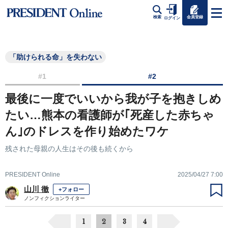
会員登録
検索
ログイン
「助けられる命」を失わない
#1
#2
最後に一度でいいから我が子を抱きしめ
たい…熊本の看護師が｢死産した赤ちゃ
ん｣のドレスを作り始めたワケ
残された母親の人生はその後も続くから
PRESIDENT Online
2025/04/27 7:00
山川 徹
+フォロー
ノンフィクションライター
1
2
3
4