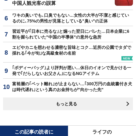
中国人観光客の誤算
ワキの臭いでも､口臭でもない…女性の大半が不潔と感じてい
るのに､75%の男性が見落としている"臭い"の正体
習近平が｢日本に売るな｣と煽った翌日にバレた…日本企業に6
割を握られていた"中国の半導体"の意外な急所
エビやカニを想わせる濃密な旨味とコク…近所の公園でタダで
採れる｢今が旬｣な高級食材の名前
｢ボディーバッグ｣より評判が悪い…休日のイオンで見かける一
発で｢だらしないお父さん｣になるNGアイテム
富裕層の｢ペット離れ｣が止まらない…｢300万円の血統書付き犬
は時代遅れ｣という真のお金持ちが"向かった先"
もっと見る
この記事の読者に
ライフの