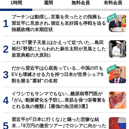
1時間
週間
無料会員
有料会員
プーチンは動揺し､言葉を失ったとの指摘も…
習近平に見放され､側近も友好国も停戦を迫る
独裁政権の末期症状
これで｢愛子天皇｣はかえって近づいた…島田
裕巳｢野望にとらわれた麻生太郎が見落とした
皇室典範の大原則｣
だから習近平は心底焦っている…中国のITも
EVも壊滅させる力を持つ日本が世界シェア8
割を握る"素材"の名前
イワシでもサンマでもない...糖尿病専門医が
｢がん･動脈硬化を予防し､美肌を保つ栄養素を
とれる魚の種類｣【最強の魚活術3選】
習近平が｢日本に行くな｣と煽った悲惨な結
末…｢8万円の激安ツアー｣でロシアに向かった