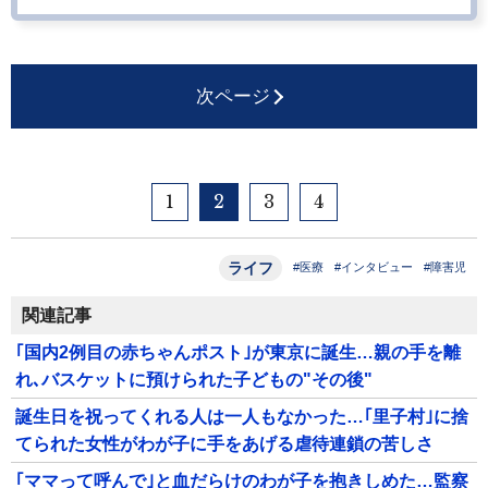
次ページ
1
2
3
4
ライフ
#医療
#インタビュー
#障害児
関連記事
｢国内2例目の赤ちゃんポスト｣が東京に誕生…親の手を離
れ､バスケットに預けられた子どもの"その後"
誕生日を祝ってくれる人は一人もなかった…｢里子村｣に捨
てられた女性がわが子に手をあげる虐待連鎖の苦しさ
｢ママって呼んで｣と血だらけのわが子を抱きしめた…監察