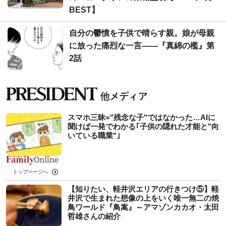
BEST】
自分の鬱憤を子供で晴らす親。娘が母親
に放った痛烈な一言――『真綿の檻』第
2話
スマホ三昧="残念な子"ではなかった…AIに
聞けば一発でわかる｢子供の隠れた才能と"向
いている職業"｣
トップページへ
【知りたい、軽井沢エリアの行きつけ⑤】軽
井沢で生まれた想像の上をいく唯一無二の焼
鳥ワールド『鳥嵩』～アマゾンカカオ・太田
哲雄さんの紹介