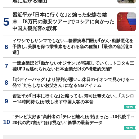
地に広がる理由
習近平が｢日本に行くな｣と煽った悲惨な結
末…｢8万円の激安ツアー｣でロシアに向かった
中国人観光客の誤算
イワシでもサンマでもない...糖尿病専門医が｢がん･動脈硬化を
予防し､美肌を保つ栄養素をとれる魚の種類｣【最強の魚活術3
選】
一流企業ほど｢働かないオジサン｣が増殖していく…トヨタも三
菱UFJも逃れられない日本企業だけの"構造的欠陥"
｢ボディーバッグ｣より評判が悪い…休日のイオンで見かける一
発で｢だらしないお父さん｣になるNGアイテム
習近平が｢日本に行くな｣と煽っても､寿司は奪えない…｢スシロ
ー14時間待ち｣が映し出す中国人客の本音
"テレビ大好き"高齢者の｢テレビ離れ｣が始まった…10代後半～
20代の約7割が"ほぼ見ない"衝撃の最新データ