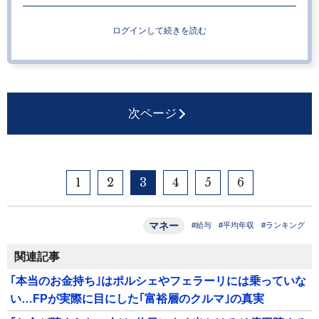
ログインして続きを読む
次ページ
1
2
3
4
5
6
マネー
#給与
#平均年収
#ランキング
関連記事
｢本当のお金持ち｣はポルシェやフェラーリには乗っていな
い…FPが実際に目にした｢富裕層のクルマ｣の真実