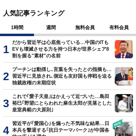
人気記事ランキング
1時間
週間
無料会員
有料会員
だから習近平は心底焦っている…中国のITも
EVも壊滅させる力を持つ日本が世界シェア8
割を握る"素材"の名前
プーチンは動揺し､言葉を失ったとの指摘も…
習近平に見放され､側近も友好国も停戦を迫る
独裁政権の末期症状
これで｢愛子天皇｣はかえって近づいた…島田
裕巳｢野望にとらわれた麻生太郎が見落とした
皇室典範の大原則｣
習近平が｢愛国心｣を煽った不気味な結果…日
本兵を撃退する｢抗日テーマパーク｣が中国各