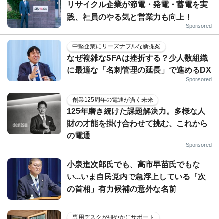
リサイクル企業が節電・発電・蓄電を実
践、社員のやる気と営業力も向上！
Sponsored
中堅企業にリーズナブルな新提案
なぜ複雑なSFAは挫折する？少人数組織
に最適な「名刺管理の延長」で進めるDX
Sponsored
創業125周年の電通が描く未来
125年磨き続けた課題解決力。多様な人
財の才能を掛け合わせて挑む、これから
の電通
Sponsored
小泉進次郎氏でも、高市早苗氏でもな
い...いま自民党内で急浮上している「次
の首相」有力候補の意外な名前
専用デスクが細やかにサポート