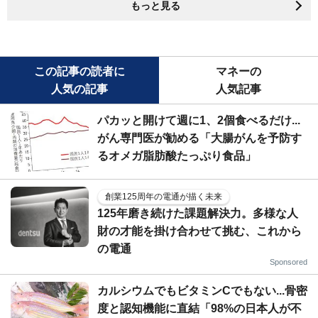
もっと見る
この記事の読者に
マネーの
人気の記事
人気記事
パカッと開けて週に1、2個食べるだけ...
がん専門医が勧める「大腸がんを予防す
るオメガ脂肪酸たっぷり食品」
創業125周年の電通が描く未来
125年磨き続けた課題解決力。多様な人
財の才能を掛け合わせて挑む、これから
の電通
Sponsored
カルシウムでもビタミンCでもない...骨密
度と認知機能に直結「98%の日本人が不