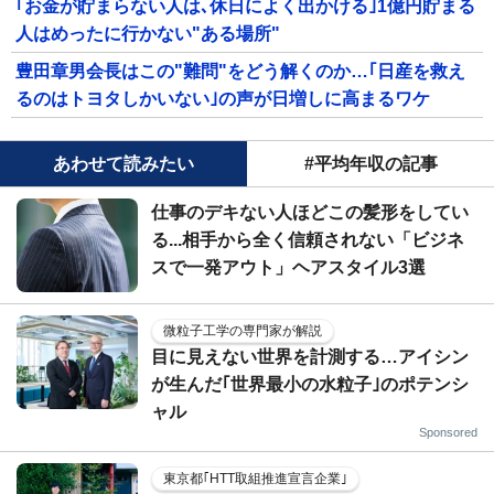
｢お金が貯まらない人は､休日によく出かける｣1億円貯まる
人はめったに行かない"ある場所"
豊田章男会長はこの"難問"をどう解くのか…｢日産を救え
るのはトヨタしかいない｣の声が日増しに高まるワケ
あわせて読みたい
#平均年収の記事
仕事のデキない人ほどこの髪形をしてい
る...相手から全く信頼されない「ビジネ
スで一発アウト」ヘアスタイル3選
微粒子工学の専門家が解説
目に見えない世界を計測する…アイシン
が生んだ｢世界最小の水粒子｣のポテンシ
ャル
Sponsored
東京都｢HTT取組推進宣言企業｣