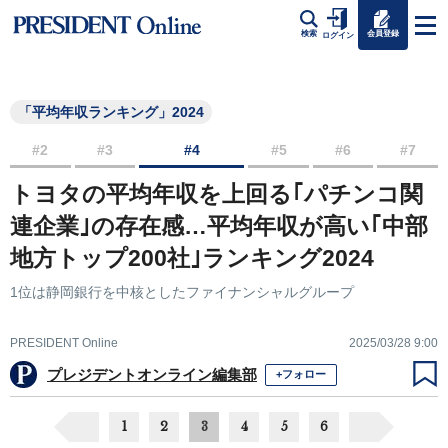
会員登録
検索
ログイン
「平均年収ランキング」2024
#2
#3
#4
#5
#6
#7
トヨタの平均年収を上回る｢パチンコ関
連企業｣の存在感…平均年収が高い｢中部
地方トップ200社｣ランキング2024
1位は静岡銀行を中核としたファイナンシャルグループ
PRESIDENT Online
2025/03/28 9:00
プレジデントオンライン編集部
+フォロー
1
2
3
4
5
6