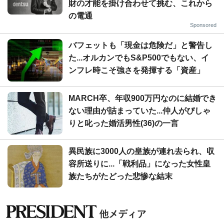
財の才能を掛け合わせて挑む、これから
の電通
Sponsored
バフェットも「現金は危険だ」と警告し
た...オルカンでもS&P500でもない、イ
ンフレ時こそ強さを発揮する「資産」
MARCH卒、年収900万円なのに結婚でき
ない理由が詰まっていた...仲人がぴしゃ
りと叱った婚活男性(36)の一言
異民族に3000人の皇族が連れ去られ、収
容所送りに...「戦利品」になった女性皇
族たちがたどった悲惨な結末