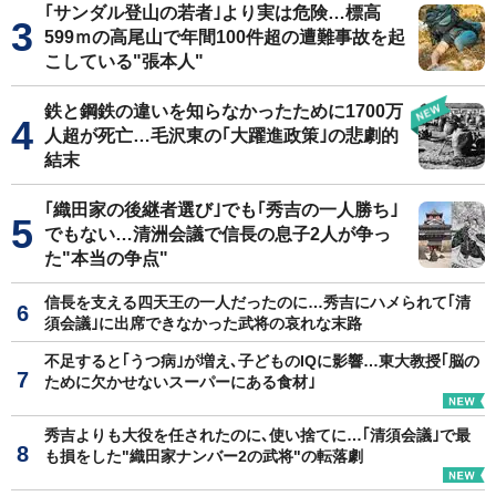
｢サンダル登山の若者｣より実は危険…標高
599ｍの高尾山で年間100件超の遭難事故を起
こしている"張本人"
鉄と鋼鉄の違いを知らなかったために1700万
人超が死亡…毛沢東の｢大躍進政策｣の悲劇的
結末
｢織田家の後継者選び｣でも｢秀吉の一人勝ち｣
でもない…清洲会議で信長の息子2人が争っ
た"本当の争点"
信長を支える四天王の一人だったのに…秀吉にハメられて｢清
須会議｣に出席できなかった武将の哀れな末路
不足すると｢うつ病｣が増え､子どものIQに影響…東大教授｢脳の
ために欠かせないスーパーにある食材｣
秀吉よりも大役を任されたのに､使い捨てに…｢清須会議｣で最
も損をした"織田家ナンバー2の武将"の転落劇