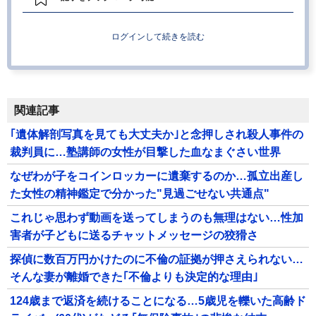
ログインして続きを読む
関連記事
｢遺体解剖写真を見ても大丈夫か｣と念押しされ殺人事件の
裁判員に…塾講師の女性が目撃した血なまぐさい世界
なぜわが子をコインロッカーに遺棄するのか…孤立出産し
た女性の精神鑑定で分かった"見過ごせない共通点"
これじゃ思わず動画を送ってしまうのも無理はない…性加
害者が子どもに送るチャットメッセージの狡猾さ
探偵に数百万円かけたのに不倫の証拠が押さえられない…
そんな妻が離婚できた｢不倫よりも決定的な理由｣
124歳まで返済を続けることになる…5歳児を轢いた高齢ド