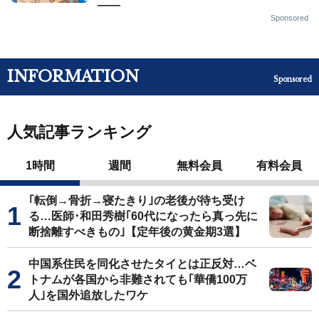
——
Sponsored
INFORMATION
Sponsored
人気記事ランキング
1時間
週間
無料会員
有料会員
｢転倒→骨折→寝たきり｣の老後が待ち受け
る…医師･和田秀樹｢60代になったら真っ先に
断捨離すべきもの｣【定年後の黄金期3選】
中国系住民を同化させたタイとは正反対…ベ
トナムが各国から非難されても｢華僑100万
人｣を国外追放したワケ