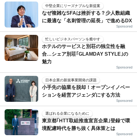
中堅企業にリーズナブルな新提案
なぜ複雑なSFAは挫折する？少人数組織
に最適な「名刺管理の延長」で進めるDX
Sponsored
忙しいビジネスパーソンを癒やす
ホテルのサービスと別荘の独立性を融
合…シェア別荘｢GLAMDAY STYLE｣の
魅力
Sponsored
日本企業の新規事業開発の課題
小手先の協業を脱却！オープンイノベー
ションを経営アジェンダにする方法
Sponsored
選ばれる企業になるために
東京都｢HTT取組推進宣言企業｣登録で環
境配慮時代を勝ち抜く具体策とは
Sponsored