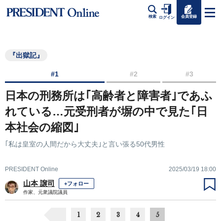
会員登録
検索
ログイン
『出獄記』
#1
#2
#3
日本の刑務所は｢高齢者と障害者｣であふ
れている…元受刑者が塀の中で見た｢日
本社会の縮図｣
｢私は皇室の人間だから大丈夫｣と言い張る50代男性
PRESIDENT Online
2025/03/19 18:00
山本 譲司
+フォロー
作家、元衆議院議員
1
2
3
4
5