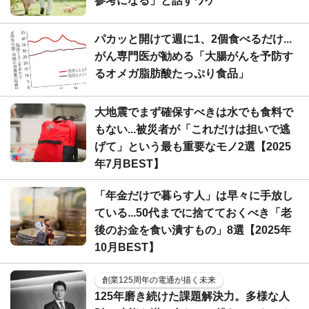
参考になる」と話すワケ
パカッと開けて週に1、2個食べるだけ...
がん専門医が勧める「大腸がんを予防す
るオメガ脂肪酸たっぷり食品」
大地震でまず確保すべきは水でも食料で
もない...被災者が「これだけは担いで逃
げて」という最も重要なモノ2選【2025
年7月BEST】
「年金だけで暮らす人」は早々に手放し
ている...50代までに捨てておくべき「老
後のお金を食い潰すもの」8選【2025年
10月BEST】
創業125周年の電通が描く未来
125年磨き続けた課題解決力。多様な人