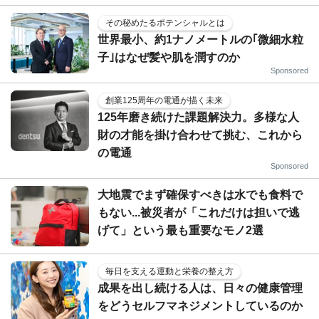
その秘めたるポテンシャルとは
世界最小、約1ナノメートルの｢微細水粒
子｣はなぜ髪や肌を潤すのか
Sponsored
創業125周年の電通が描く未来
125年磨き続けた課題解決力。多様な人
財の才能を掛け合わせて挑む、これから
の電通
Sponsored
大地震でまず確保すべきは水でも食料で
もない...被災者が「これだけは担いで逃
げて」という最も重要なモノ2選
毎日を支える運動と栄養の整え方
成果を出し続ける人は、日々の健康管理
をどうセルフマネジメントしているのか