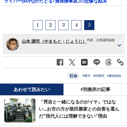
ライバー(60代)がたどる｢無保険事故｣の悲惨な結末
1
2
3
4
5
作家、元衆議院議員
山本 譲司（やまもと・じょうじ）
社会
#事件
#刑務所
#書籍抜粋
あわせて読みたい
#刑務所の記事
「秀吉と一緒になるのがイヤ」ではな
い...お市の方が柴田勝家との自害を選ん
だ"現代人には理解できない"理由