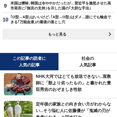
米国は曖昧､韓国は冷ややかだったが…習近平を激怒させた高
市発言に｢無言の支持｣を示した国の｢大胆な手法｣
｢O型→A型｣はいいけど､｢A型→O型｣はダメ…誰にでも輸血で
きる｢万能血液｣の最後の落とし穴
もっと見る
この記事の読者に
社会の
人気の記事
人気記事
NHK大河ではとても放送できない...宣教
師に「獣より劣ったもの」と書かれた豊
臣秀吉のおぞましき性欲
定年後の家族との向き合い方がわからな
い...そう悩む人に佐藤優が「鬼滅の刃が