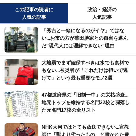
この記事の読者に
政治・経済の
人気の記事
人気記事
「秀吉と一緒になるのがイヤ」ではな
い...お市の方が柴田勝家との自害を選ん
だ"現代人には理解できない"理由
大地震でまず確保すべきは水でも食料で
もない...被災者が「これだけは担いで逃
げて」という最も重要なモノ2選
47都道府県の「旧制一中」の栄枯盛衰...
地元トップを維持する名門22校と凋落し
た元名門17校の全リスト
NHK大河ではとても放送できない...宣教
師に「獣より劣ったもの」と書かれた豊