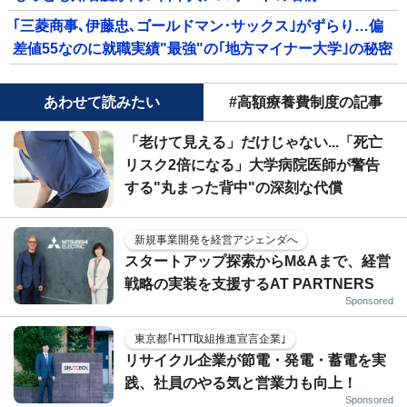
｢三菱商事､伊藤忠､ゴールドマン･サックス｣がずらり…偏
差値55なのに就職実績"最強"の｢地方マイナー大学｣の秘密
あわせて読みたい
#高額療養費制度の記事
「老けて見える」だけじゃない...「死亡
リスク2倍になる」大学病院医師が警告
する"丸まった背中"の深刻な代償
新規事業開発を経営アジェンダへ
スタートアップ探索からM&Aまで、経営
戦略の実装を支援するAT PARTNERS
Sponsored
東京都｢HTT取組推進宣言企業｣
リサイクル企業が節電・発電・蓄電を実
践、社員のやる気と営業力も向上！
Sponsored