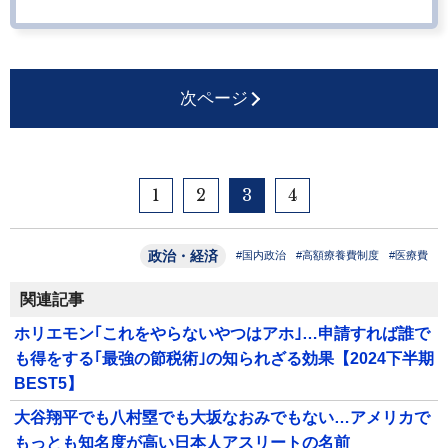
次ページ
1
2
3
4
政治・経済
#国内政治
#高額療養費制度
#医療費
関連記事
ホリエモン｢これをやらないやつはアホ｣…申請すれば誰で
も得をする｢最強の節税術｣の知られざる効果【2024下半期
BEST5】
大谷翔平でも八村塁でも大坂なおみでもない…アメリカで
もっとも知名度が高い日本人アスリートの名前