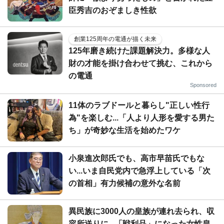
臣秀吉のおぞましき性欲
創業125周年の電通が描く未来
125年磨き続けた課題解決力。多様な人
財の才能を掛け合わせて挑む、これから
の電通
Sponsored
11体のラブドールと暮らし"正しい性行
為"を楽しむ...「人より人形を愛する男た
ち」が奇妙な生活を始めたワケ
小泉進次郎氏でも、高市早苗氏でもな
い...いま自民党内で急浮上している「次
の首相」有力候補の意外な名前
異民族に3000人の皇族が連れ去られ、収
容所送りに...「戦利品」になった女性皇