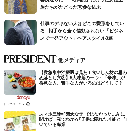
族たちがたどった悲惨な結末
仕事のデキない人ほどこの髪形をしてい
る...相手から全く信頼されない「ビジネ
スで一発アウト」ヘアスタイル3選
【救急集中治療医は見た！食いしん坊の思わ
ぬ落とし穴②】5大味覚の一つ・「辛味」が
得意な人、苦手な人がいるのはどうして？
トップページへ
スマホ三昧="残念な子"ではなかった…AIに
聞けば一発でわかる｢子供の隠れた才能と"向
いている職業"｣