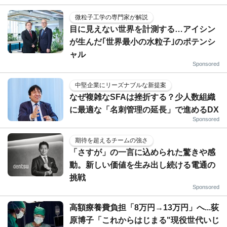
微粒子工学の専門家が解説
目に見えない世界を計測する…アイシン
が生んだ｢世界最小の水粒子｣のポテンシ
ャル
Sponsored
中堅企業にリーズナブルな新提案
なぜ複雑なSFAは挫折する？少人数組織
に最適な「名刺管理の延長」で進めるDX
Sponsored
期待を超えるチームの強さ
「さすが」の一言に込められた驚きや感
動。新しい価値を生み出し続ける電通の
挑戦
Sponsored
高額療養費負担「8万円→13万円」へ...荻
原博子「これからはじまる"現役世代いじ