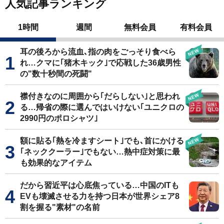
人気記事ランキング
1時間
週間
無料会員
有料会員
耳の後ろから流血､指の肉をごっそり食べら
れ…クマに｢猪木キック｣で応戦した36歳男性
の"数十秒間の死闘"
襟付きなのに周囲から｢だらしない｣と思われ
る…帰省の際に選んではいけない｢ユニクロの
2990円のポロシャツ｣
額に貼る｢熱を冷ますシート｣でも､首にかける
｢ネッククーラー｣でもない…熱中症対策に最
も効果的なアイテム
だから習近平は心底焦っている…中国のITも
EVも壊滅させる力を持つ日本が世界シェア8
割を握る"素材"の名前