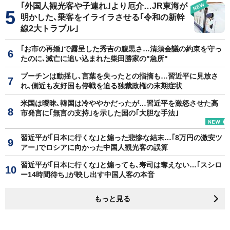
｢外国人観光客や子連れ｣より厄介…JR東海が
明かした､乗客をイライラさせる｢令和の新幹
線2大トラブル｣
｢お市の再婚｣で露呈した秀吉の腹黒さ…清須会議の約束を守っ
たのに､滅亡に追い込まれた柴田勝家の"急所"
プーチンは動揺し､言葉を失ったとの指摘も…習近平に見放さ
れ､側近も友好国も停戦を迫る独裁政権の末期症状
米国は曖昧､韓国は冷ややかだったが…習近平を激怒させた高
市発言に｢無言の支持｣を示した国の｢大胆な手法｣
習近平が｢日本に行くな｣と煽った悲惨な結末…｢8万円の激安ツ
アー｣でロシアに向かった中国人観光客の誤算
習近平が｢日本に行くな｣と煽っても､寿司は奪えない…｢スシロ
ー14時間待ち｣が映し出す中国人客の本音
もっと見る