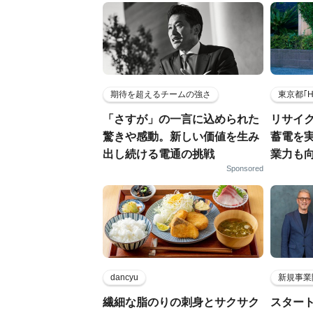
期待を超えるチームの強さ
東京都｢
「さすが」の一言に込められた
リサイ
驚きや感動。新しい価値を生み
蓄電を
出し続ける電通の挑戦
業力も
Sponsored
dancyu
新規事業
繊細な脂のりの刺身とサクサク
スター