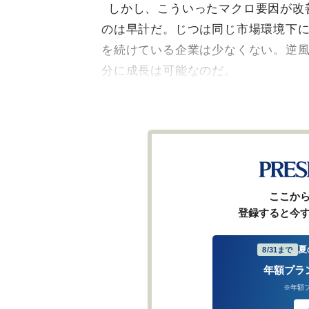
しかし、こういったマクロ要因が改
のは早計だ。じつは同じ市場環境下
を続けている企業は少なくない。逆
分に成長は可能なのだ。
ここか
登録すると今
夏
8/31まで
年額プラ
※年額