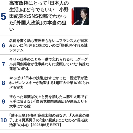
高市政権にとって｢日本人の
生活｣はどうでもいい…小野
田紀美のSNS投稿でわかっ
た｢外国人政策｣の本当の狙
い
名前を書く紙も整理券もない…フランス人が日本
みたいに｢行列｣に並ばないのに｢順番｣を守れる謎
システム
そりゃ仕事のことを一瞬で忘れられるわ…グーグ
ル共同創業者が仕事終わりに没頭していた"特殊な
運動"の正体
やっぱり｢日本の技術｣はすごかった…習近平が恐
れ､ゼレンスキーが熱望する｢超巨大企業｣の知られ
ざる実力
逆らった県議は次々と姿を消した…麻生太郎です
ら手に負えない｢自民党福岡県議団｣が県民よりも
大事にする掟
｢愛子天皇｣を拒む麻生太郎の頑なさ…｢天皇家の長
子｣より男系男子の｢遠い親戚｣にこだわる"長老政
治家"の本心【2026年6月BEST】