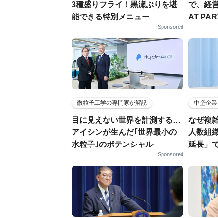
3種盛りフライ！黒瀬ぶりを堪
で、経
能できる特別メニュー
AT PA
Sponsored
微粒子工学の専門家が解説
中堅企業
目に見えない世界を計測する…
なぜ複雑
アイシンが生んだ｢世界最小の
人数組
水粒子｣のポテンシャル
延長」で
Sponsored