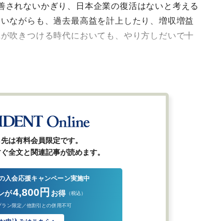
善されないかぎり、日本企業の復活はないと考える
にいながらも、過去最高益を計上したり、増収増益
風が吹きつける時代においても、やり方しだいで十
ら先は有料会員限定です。
すぐ全文と関連記事が読めます。
の入会応援キャンペーン実施中
4,800円
ンが
お得
（税込）
プラン限定／他割引との併用不可