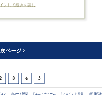
インして続きを読む
次ページ
2
3
4
5
プコン
#ロート製薬
#ユニ・チャーム
#フロイント産業
#朝日印刷