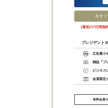
今すぐ
（
最初の7日間無
プレジデントオ
広告最小
雑誌『プ
ビジネス
会員限定
有料会員