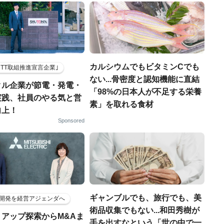
カルシウムでもビタミンCでも
HTT取組推進宣言企業｣
ない...骨密度と認知機能に直結
クル企業が節電・発電・
「98%の日本人が不足する栄養
実践、社員のやる気と営
素」を取れる食材
向上！
Sponsored
ギャンブルでも、旅行でも、美
開発を経営アジェンダへ
術品収集でもない...和田秀樹が
トアップ探索からM&Aま
手を出すなという「世の中で一