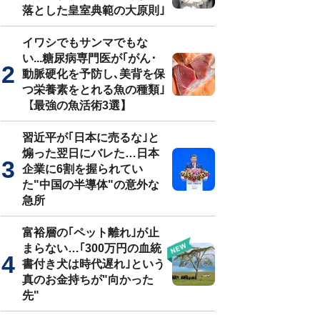
落とした皇室典範の大原則｣
イワシでもサンマでもな
い...糖尿病専門医が｢がん･
動脈硬化を予防し､美背を保
つ栄養素をとれる魚の種類｣
【最強の魚活術3選】
習近平が｢日本に売るな｣と
煽った翌日にバレた…日本
企業に6割を握られてい
た"中国の半導体"の意外な
急所
富裕層の｢ペット離れ｣が止
まらない…｢300万円の血統
書付き犬は時代遅れ｣という
真のお金持ちが"向かった
先"