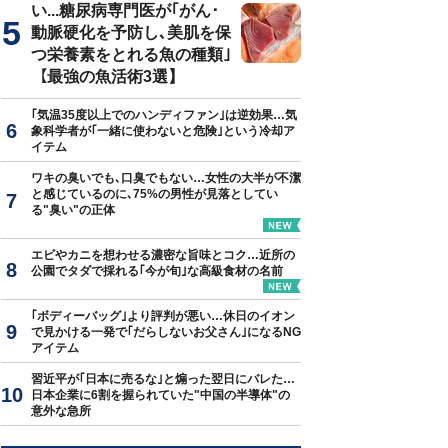
い...糖尿病専門医が｢がん･
動脈硬化を予防し､美肌を保
つ栄養素をとれる魚の種類｣
【最強の魚活術3選】
｢気温35度以上でのハンディファン｣は逆効果…気
象科学者が｢一緒に使わないと危険｣という冷却ア
イテム
ワキの臭いでも､口臭でもない…女性の大半が不潔
と感じているのに､75%の男性が見落としてい
る"臭い"の正体
エビやカニを想わせる濃密な旨味とコク…近所の
公園でタダで採れる｢今が旬｣な高級食材の名前
｢ボディーバッグ｣より評判が悪い…休日のイオン
で見かける一発で｢だらしないお父さん｣になるNG
アイテム
習近平が｢日本に売るな｣と煽った翌日にバレた…
日本企業に6割を握られていた"中国の半導体"の
意外な急所