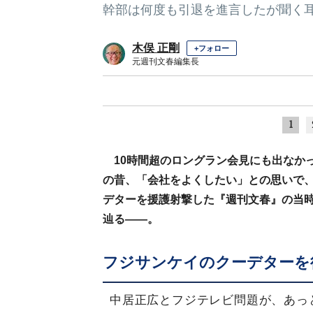
幹部は何度も引退を進言したが聞く
木俣 正剛
+フォロー
元週刊文春編集長
1
10時間超のロングラン会見にも出なか
の昔、「会社をよくしたい」との思いで、
デターを援護射撃した『週刊文春』の当
辿る――。
フジサンケイのクーデターを
中居正広とフジテレビ問題が、あっ