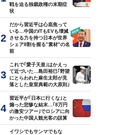
戦を迫る独裁政権の末期症
状
だから習近平は心底焦って
いる…中国のITもEVも壊滅
させる力を持つ日本が世界
シェア8割を握る"素材"の名
前
これで｢愛子天皇｣はかえっ
て近づいた…島田裕巳｢野望
にとらわれた麻生太郎が見
落とした皇室典範の大原則｣
習近平が｢日本に行くな｣と
煽った悲惨な結末…｢8万円
の激安ツアー｣でロシアに向
かった中国人観光客の誤算
イワシでもサンマでもな