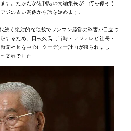
います。たかだか週刊誌の元編集長が「何を偉そう
とフジの古い関係から話を始めます。
三代続く絶対的な独裁でワンマン経営の弊害が目立つ
打破するため、日枝久氏（当時・フジテレビ社長・
経新聞社長を中心にクーデター計画が練られまし
週刊文春でした。