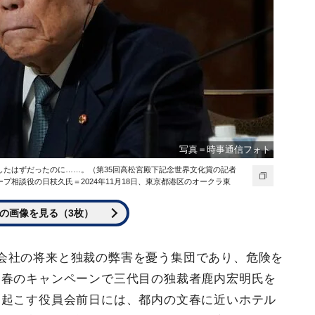
写真＝時事通信フォト
したはずだったのに……。（第35回高松宮殿下記念世界文化賞の記者
相談役の日枝久氏＝2024年11月18日、東京都港区のオークラ東
の画像を見る（3枚）
会社の将来と独裁の弊害を憂う集団であり、危険を
文春のキャンペーンで三代目の独裁者鹿内宏明氏を
を起こす役員会前日には、都内の文春に近いホテル