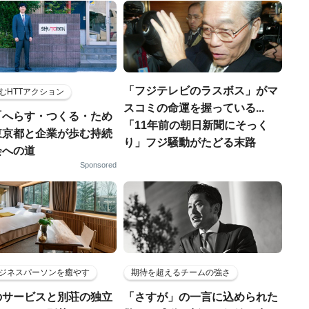
「フジテレビのラスボス」がマ
むHTTアクション
スコミの命運を握っている...
「へらす・つくる・ため
「11年前の朝日新聞にそっく
東京都と企業が歩む持続
り」フジ騒動がたどる末路
会への道
Sponsored
ジネスパーソンを癒やす
期待を超えるチームの強さ
のサービスと別荘の独立
「さすが」の一言に込められた