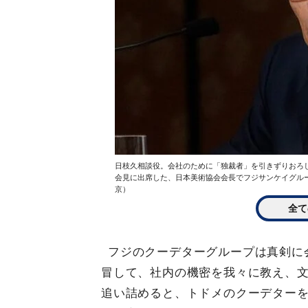
日枝久相談役。会社のために「独裁者」を引きずりおろ
会見に出席した、日本美術協会会長でフジサンケイグループ
京）
全て
フジのクーデターグループは真剣に
冒して、社内の機密を我々に教え、
追い詰めると、トドメのクーデター