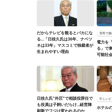
だからテレビを観るとバカにな
官民で挑
る...「日枝久氏は36年、ナベツ
電力を
ネは33年」マスコミで独裁者が
る」で
生まれやすい理由
可能社
日枝久氏"外圧"で相談役辞任で
忙しいビ
も役員は子飼いだらけ...経営陣
ホテル
刷新でフジは変われるのか