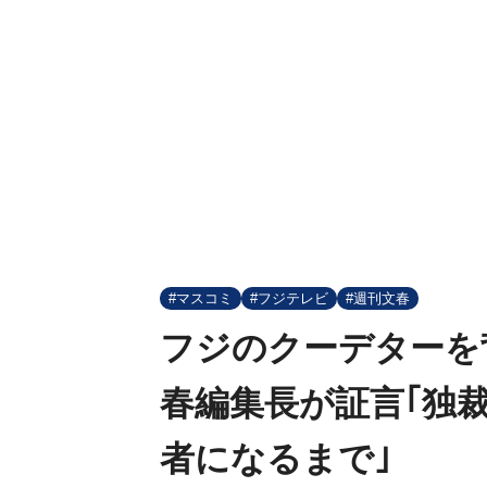
#マスコミ
#フジテレビ
#週刊文春
フジのクーデターを
春編集長が証言｢独
者になるまで｣