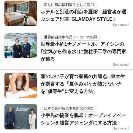
新しい形の福利厚生として活用
ホテルと別荘の利点を凝縮…経営者が選
ぶシェア別荘｢GLAMDAY STYLE｣
Sponsored
世界的自動車部品メーカーの挑戦
世界最小約1ナノメートル、アイシンの
｢空気から作る水｣に微粒子工学の専門家
が迫る
Sponsored
頭のいい子が育つ家庭の共通点...東大生
が断言する「夏休みボケが抜けない子
を"優等生"に変える方法」
日本企業の新規事業開発の課題
小手先の協業を脱却！オープンイノベー
ションを経営アジェンダにする方法
Sponsored