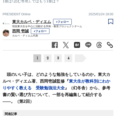
1冊は｢読む専用｣､ではもう1冊は？
PRESIDENT Online
2025/01/24 18:00
東大カルペ・ディエム
+フォロー
現役東大生を中心に活動する学術・教育プロジェクトチーム
西岡 壱誠
+フォロー
カルペ・ディエム代表
1
2
3
4
頭のいい子は、どのような勉強をしているのか。東大カ
ルぺ・ディエム著、西岡壱誠監修『
東大生が教科別にわか
りやすく教える 受験勉強法大全
』（幻冬舎）から、参考
書の賢い選び方について、一部を再編集して紹介する
――。（第2回）
関連記事