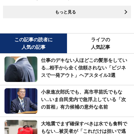
もっと見る
この記事の読者に
ライフの
人気の記事
人気記事
仕事のデキない人ほどこの髪形をしてい
る...相手から全く信頼されない「ビジネ
スで一発アウト」ヘアスタイル3選
小泉進次郎氏でも、高市早苗氏でもな
い...いま自民党内で急浮上している「次
の首相」有力候補の意外な名前
大地震でまず確保すべきは水でも食料で
もない...被災者が「これだけは担いで逃