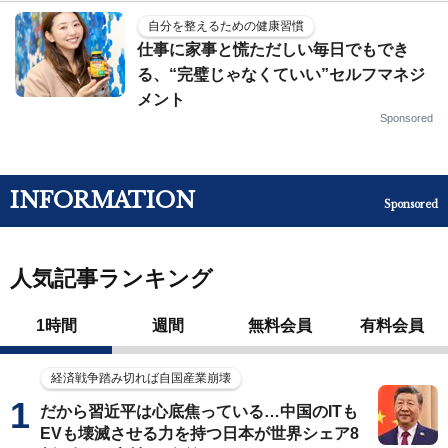
自分を整えるための健康習慣
仕事に家事と慌ただしい毎日でもでき
る、“完璧じゃなくていい”セルフマネジ
メント
Sponsored
INFORMATION
Sponsored
人気記事ランキング
1時間
週間
無料会員
有料会員
経済戦争踏み切れば自国産業崩壊
だから習近平は心底焦っている…中国のITも
EVも壊滅させる力を持つ日本が世界シェア8