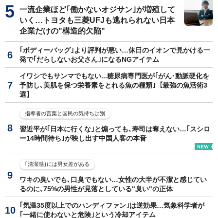
一流企業ほど｢働かないオジサン｣が増殖して
いく…トヨタも三菱UFJも逃れられない日本
企業だけの"構造的欠陥"
｢ボディーバッグ｣より評判が悪い…休日のイオンで見かける一
発で｢だらしないお父さん｣になるNGアイテム
イワシでもサンマでもない...糖尿病専門医が｢がん･動脈硬化を
予防し､美肌を保つ栄養素をとれる魚の種類｣【最強の魚活術3
選】
指導者の言葉と国民の気持ちは別
習近平が｢日本に行くな｣と煽っても､寿司は奪えない…｢スシロ
ー14時間待ち｣が映し出す中国人客の本音
｢清潔感｣には男女差がある
ワキの臭いでも､口臭でもない…女性の大半が不潔と感じてい
るのに､75%の男性が見落としている"臭い"の正体
｢気温35度以上でのハンディファン｣は逆効果…気象科学者が
｢一緒に使わないと危険｣という冷却アイテム