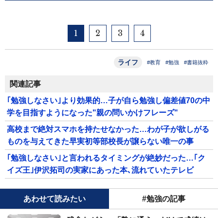
1
2
3
4
ライフ
#教育
#勉強
#書籍抜粋
関連記事
｢勉強しなさい｣より効果的…子が自ら勉強し偏差値70の中
学を目指すようになった"親の問いかけフレーズ"
高校まで絶対スマホを持たせなかった…わが子が欲しがる
ものを与えてきた早実初等部校長が譲らない唯一の事
｢勉強しなさい｣と言われるタイミングが絶妙だった…｢ク
イズ王｣伊沢拓司の実家にあった本､流れていたテレビ
あわせて読みたい
#勉強の記事