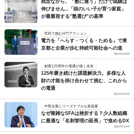
残念ながら、「塾に通う」だけで成績は
伸びません...「頭のいい子が育つ家庭」
が最重視する"塾選び"の基準
官民で挑むHTTアクション
電力を「へらす・つくる・ためる」で東
京都と企業が歩む持続可能社会への道
Sponsored
創業125周年の電通が描く未来
125年磨き続けた課題解決力。多様な人
財の才能を掛け合わせて挑む、これから
の電通
Sponsored
中堅企業にリーズナブルな新提案
なぜ複雑なSFAは挫折する？少人数組織
に最適な「名刺管理の延長」で進めるDX
Sponsored