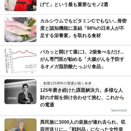
げて」という最も重要なモノ2選
カルシウムでもビタミンCでもない...骨密
度と認知機能に直結「98%の日本人が不
足する栄養素」を取れる食材
パカッと開けて週に1、2個食べるだけ...
がん専門医が勧める「大腸がんを予防す
るオメガ脂肪酸たっぷり食品」
創業125周年の電通が描く未来
125年磨き続けた課題解決力。多様な人
財の才能を掛け合わせて挑む、これから
の電通
Sponsored
異民族に3000人の皇族が連れ去られ、収
容所送りに...「戦利品」になった女性皇