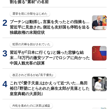
割を握る"素材"の名前
選挙を前に分裂をはじめた
プーチンは動揺し､言葉を失ったとの指摘も…
習近平に見放され､側近も友好国も停戦を迫る
独裁政権の末期症状
犯罪の片棒を担がされていた
習近平が｢日本に行くな｣と煽った悲惨な結
末…｢8万円の激安ツアー｣でロシアに向かった
中国人観光客の誤算
改正されど揺るがぬ｢長子優先｣
これで｢愛子天皇｣はかえって近づいた…島田
裕巳｢野望にとらわれた麻生太郎が見落とした
皇室典範の大原則｣
AI化を進めたのに決算は減益