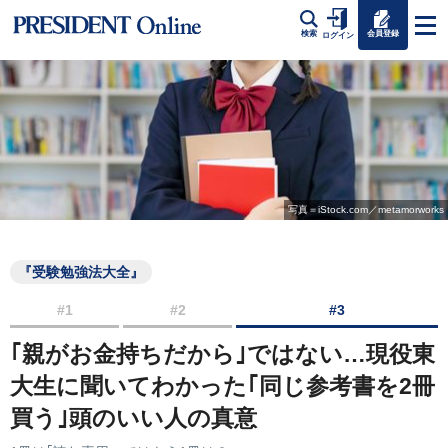
会員登録
検索
ログイン
写真＝iStock.com／metamorworks
『受験勉強法大全』
#1
#2
#3
｢親がお金持ちだから｣ではない…現役東
大生に聞いてわかった｢同じ参考書を2冊
買う｣頭のいい人の真意