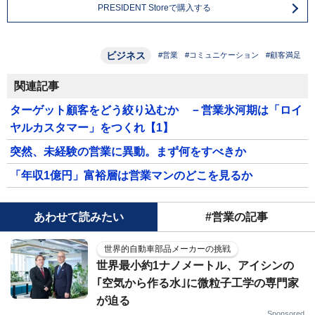
PRESIDENT Storeで購入する
ビジネス
#営業
#コミュニケーション
#顧客満足
関連記事
ターゲット顧客をどう絞り込むか －営業氷河期は「ロイ
ヤルカスタマー」をつくれ【1】
突然、未経験の営業に異動。まず何をすべきか
「年収1億円」富裕層は営業マンのどこを見るか
あわせて読みたい
#営業の記事
世界的自動車部品メーカーの挑戦
世界最小約1ナノメートル、アイシンの
｢空気から作る水｣に微粒子工学の専門家
が迫る
Sponsored