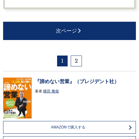
次ページ
1
2
『諦めない営業』（プレジデント社）
著者
横田 雅俊
AMAZONで購入する