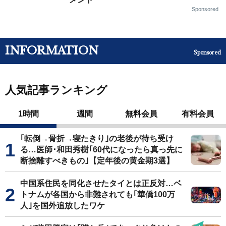
Sponsored
INFORMATION
Sponsored
人気記事ランキング
1時間
週間
無料会員
有料会員
｢転倒→骨折→寝たきり｣の老後が待ち受け
る…医師･和田秀樹｢60代になったら真っ先に
断捨離すべきもの｣【定年後の黄金期3選】
中国系住民を同化させたタイとは正反対…ベ
トナムが各国から非難されても｢華僑100万
人｣を国外追放したワケ