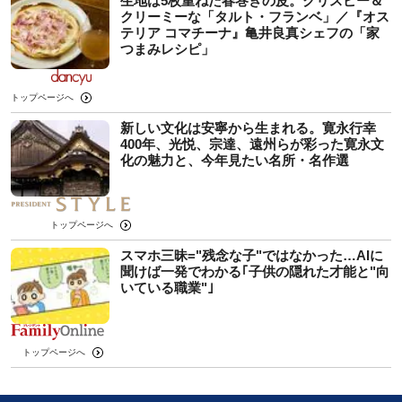
生地は5枚重ねた春巻きの皮。クリスピー＆
クリーミーな「タルト・フランベ」／『オス
テリア コマチーナ』亀井良真シェフの「家
つまみレシピ」
トップページへ
新しい文化は安寧から生まれる。寛永行幸
400年、光悦、宗達、遠州らが彩った寛永文
化の魅力と、今年見たい名所・名作選
トップページへ
スマホ三昧="残念な子"ではなかった…AIに
聞けば一発でわかる｢子供の隠れた才能と"向
いている職業"｣
トップページへ