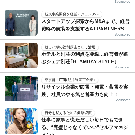
Sponsored
新規事業開発を経営アジェンダへ
スタートアップ探索からM&Aまで、経営
戦略の実装を支援するAT PARTNERS
Sponsored
新しい形の福利厚生として活用
ホテルと別荘の利点を凝縮…経営者が選
ぶシェア別荘｢GLAMDAY STYLE｣
Sponsored
東京都｢HTT取組推進宣言企業｣
リサイクル企業が節電・発電・蓄電を実
践、社員のやる気と営業力も向上！
Sponsored
自分を整えるための健康習慣
仕事に家事と慌ただしい毎日でもでき
る、“完璧じゃなくていい”セルフマネジ
メント