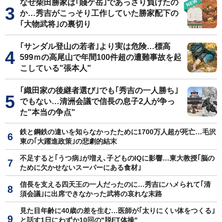
なぜ柴田勝家は｢賤ケ岳｣であっさり負けたの
か…秀吉がこっそり工作していた勝家配下の
｢大物武将｣の裏切り
｢サンダル登山の若者｣より実は危険…標高
599ｍの高尾山で年間100件超の遭難事故を起
こしている"張本人"
｢織田家の後継者選び｣でも｢秀吉の一人勝ち｣
でもない…清洲会議で信長の息子2人が争っ
た"本当の争点"
鉄と鋼鉄の違いを知らなかったために1700万人超が死亡…毛沢
東の｢大躍進政策｣の悲劇的結末
不足すると｢うつ病｣が増え､子どものIQに影響…東大教授｢脳の
ために欠かせないスーパーにある食材｣
信長を支える四天王の一人だったのに…秀吉にハメられて｢清
須会議｣に出席できなかった武将の哀れな末路
見た目年齢に40歳の差を生む…医師が｢太りにくい体をつくる｣
と話す1日にわずか10回の"脱ET体操"