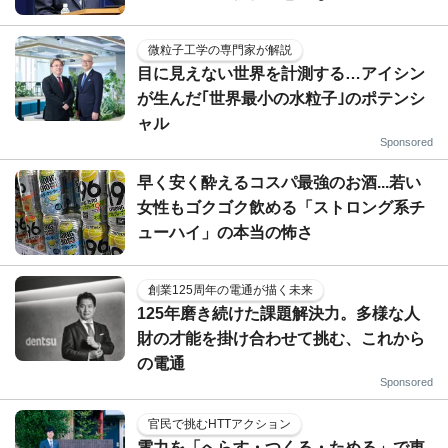
微粒子工学の専門家が解説
目に見えない世界を計測する…アイシン
が生んだ｢世界最小の水粒子｣のポテンシ
ャル
Sponsored
早く安く酔えるコスパ最強のお酒...若い
女性もゴクゴク飲める「ストロング系チ
ューハイ」の本当の怖さ
創業125周年の電通が描く未来
125年磨き続けた課題解決力。多様な人
財の才能を掛け合わせて挑む、これから
の電通
Sponsored
官民で挑むHTTアクション
電力を「へらす・つくる・ためる」で東