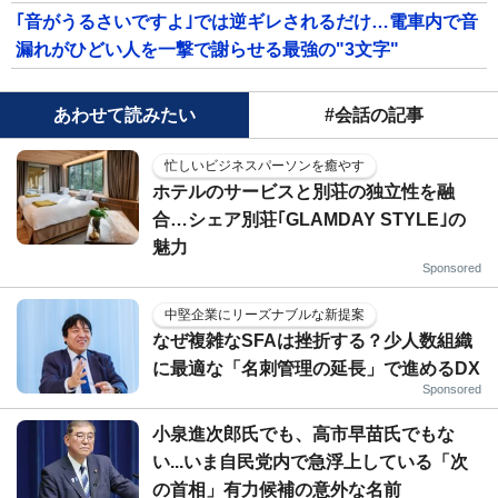
｢音がうるさいですよ｣では逆ギレされるだけ…電車内で音
漏れがひどい人を一撃で謝らせる最強の"3文字"
あわせて読みたい
#会話の記事
忙しいビジネスパーソンを癒やす
ホテルのサービスと別荘の独立性を融
合…シェア別荘｢GLAMDAY STYLE｣の
魅力
Sponsored
中堅企業にリーズナブルな新提案
なぜ複雑なSFAは挫折する？少人数組織
に最適な「名刺管理の延長」で進めるDX
Sponsored
小泉進次郎氏でも、高市早苗氏でもな
い...いま自民党内で急浮上している「次
の首相」有力候補の意外な名前