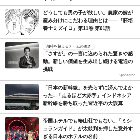
どうしても男の子が欲しい。農家の嫁が
産み分けにこだわる理由とは――『胚培
養士ミズイロ』第11巻 第61話
期待を超えるチームの強さ
「さすが」の一言に込められた驚きや感
動。新しい価値を生み出し続ける電通の
挑戦
Sponsored
「日本の新幹線」を売らずに済んでよか
った...「走るほど大赤字」インドネシア
新幹線を勝ち取った習近平の大誤算
帝国ホテルでも椿山荘でもない...「ミシ
ュランガイド」が太鼓判を押した意外す
ぎる日本のホテルの名前