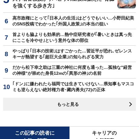
を強くする歩き方｣
高市政権にとって｢日本人の生活｣はどうでもいい…小野田紀美
のSNS投稿でわかった｢外国人政策｣の本当の狙い
首よりも脇よりも効果的…熱中症研究者が｢暑いときは真っ先
にここを冷やせ｣という意外な体の部位
やっぱり｢日本の技術｣はすごかった…習近平が恐れ､ゼレンス
キーが熱望する｢超巨大企業｣の知られざる実力
だから松下幸之助は三重の神社に何度も通った…孤独な"経営
の神様"が崇めた身長12mの｢異形の神｣の名前
｢ドン｣に嫌われたら福岡では生きていけない…県知事もマスコ
ミも逆らえない絶対権力者･藏内勇夫(72)の正体
もっと見る
この記事の読者に
キャリアの