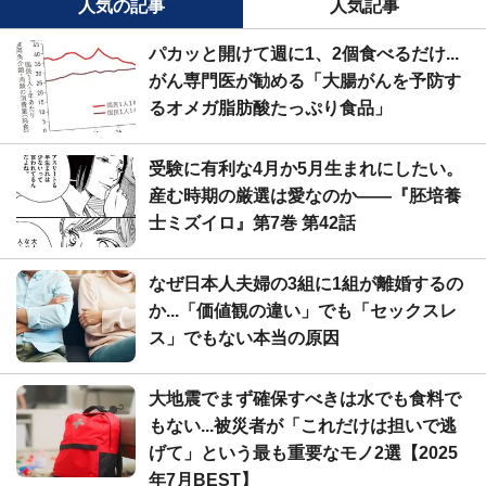
人気の記事
人気記事
パカッと開けて週に1、2個食べるだけ...
がん専門医が勧める「大腸がんを予防す
るオメガ脂肪酸たっぷり食品」
受験に有利な4月か5月生まれにしたい。
産む時期の厳選は愛なのか――『胚培養
士ミズイロ』第7巻 第42話
なぜ日本人夫婦の3組に1組が離婚するの
か...「価値観の違い」でも「セックスレ
ス」でもない本当の原因
大地震でまず確保すべきは水でも食料で
もない...被災者が「これだけは担いで逃
げて」という最も重要なモノ2選【2025
年7月BEST】