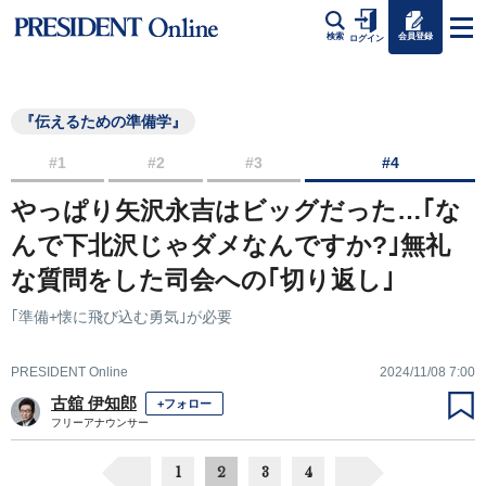
会員登録
検索
ログイン
『伝えるための準備学』
#1
#2
#3
#4
やっぱり矢沢永吉はビッグだった…｢な
んで下北沢じゃダメなんですか?｣無礼
な質問をした司会への｢切り返し｣
｢準備+懐に飛び込む勇気｣が必要
PRESIDENT Online
2024/11/08 7:00
古舘 伊知郎
+フォロー
フリーアナウンサー
1
2
3
4