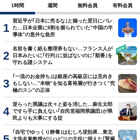
1時間
週間
無料会員
有料会員
習近平が｢日本に売るな｣と煽った翌日にバレ
た…日本企業に6割を握られていた"中国の半
導体"の意外な急所
名前を書く紙も整理券もない…フランス人が
日本みたいに｢行列｣に並ばないのに｢順番｣を
守れる謎システム
｢一流のお金持ち｣は銀座の高級店には見向き
もしない…"本物"を知る富裕層が行きつく"究
極のスシ"の正体
逆らった県議は次々と姿を消した…麻生太郎
ですら手に負えない｢自民党福岡県議団｣が県
民よりも大事にする掟
｢自宅でゆっくり静養｣はむしろ逆効果…東北
大学名誉教授がリハビリの主役に据えた｢腎臓