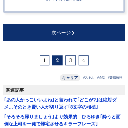
次ページ
1
2
3
4
キャリア
#スキル
#会話
#書籍抜粋
関連記事
｢あの人かっこいいよね｣と言われて｢どこが?｣は絶対ダ
メ…そのとき賢い人が切り返す｢8文字の相槌｣
｢そろそろ帰りましょう｣より効果的…ひろゆき｢酔うと面
倒な上司を一発で帰宅させるキラーフレーズ｣