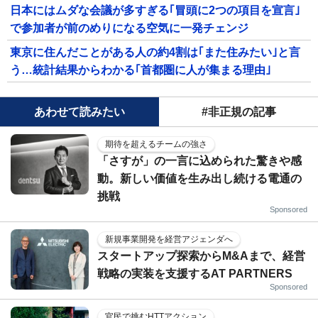
日本にはムダな会議が多すぎる｢冒頭に2つの項目を宣言｣
で参加者が前のめりになる空気に一発チェンジ
東京に住んだことがある人の約4割は｢また住みたい｣と言
う…統計結果からわかる｢首都圏に人が集まる理由｣
あわせて読みたい
#非正規の記事
期待を超えるチームの強さ
「さすが」の一言に込められた驚きや感
動。新しい価値を生み出し続ける電通の
挑戦
Sponsored
新規事業開発を経営アジェンダへ
スタートアップ探索からM&Aまで、経営
戦略の実装を支援するAT PARTNERS
Sponsored
官民で挑むHTTアクション