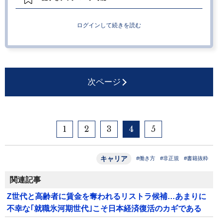
ログインして続きを読む
次ページ
1
2
3
4
5
キャリア
#働き方
#非正規
#書籍抜粋
関連記事
Z世代と高齢者に賃金を奪われるリストラ候補…あまりに
不幸な｢就職氷河期世代｣こそ日本経済復活のカギである