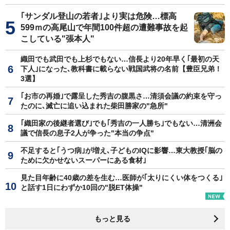
｢サンダル登山の若者｣より実は危険…標高
599ｍの高尾山で年間100件超の遭難事故を起
こしている"張本人"
織田でも武田でも上杉でもない…信長より20年早く｢最初の天
下人｣になった､教科書に載らない戦国武将の名前【豊臣兄弟！
3選】
｢お市の再婚｣で露呈した秀吉の腹黒さ…清須会議の約束を守っ
たのに､滅亡に追い込まれた柴田勝家の"急所"
｢織田家の後継者選び｣でも｢秀吉の一人勝ち｣でもない…清洲会
議で信長の息子2人が争った"本当の争点"
不足すると｢うつ病｣が増え､子どものIQに影響…東大教授｢脳の
ために欠かせないスーパーにある食材｣
見た目年齢に40歳の差を生む…医師が｢太りにくい体をつくる｣
と話す1日にわずか10回の"脱ET体操"
もっと見る