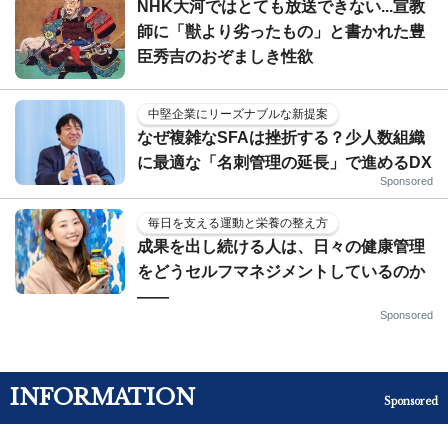
NHK大河ではとても放送できない...宣教
師に「獣より劣ったもの」と書かれた豊
臣秀吉のおぞましき性欲
中堅企業にリーズナブルな新提案
なぜ複雑なSFAは挫折する？少人数組織
に最適な「名刺管理の延長」で進めるDX
Sponsored
毎日を支える運動と栄養の整え方
成果を出し続ける人は、日々の健康管理
をどうセルフマネジメントしているのか
——
Sponsored
INFORMATION
Sponsored