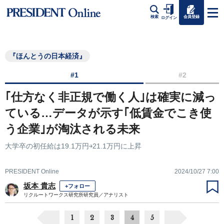
会員登録
検索
ログイン
『ほんとうの日本経済』
#1
#2
｢仕方なく非正規で働く人｣は確実に減っ
ている…データが示す｢低賃金でこき使
う企業｣が淘汰される未来
大学卒の初任給は19.1万円￫21.1万円に上昇
PRESIDENT Online
2024/10/27 7:00
坂本 貴志
+フォロー
リクルートワークス研究所研究員／アナリスト
1
2
3
4
5