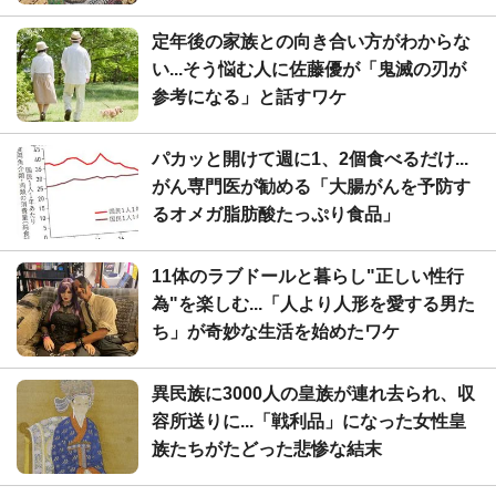
定年後の家族との向き合い方がわからな
い...そう悩む人に佐藤優が「鬼滅の刃が
参考になる」と話すワケ
パカッと開けて週に1、2個食べるだけ...
がん専門医が勧める「大腸がんを予防す
るオメガ脂肪酸たっぷり食品」
11体のラブドールと暮らし"正しい性行
為"を楽しむ...「人より人形を愛する男た
ち」が奇妙な生活を始めたワケ
異民族に3000人の皇族が連れ去られ、収
容所送りに...「戦利品」になった女性皇
族たちがたどった悲惨な結末