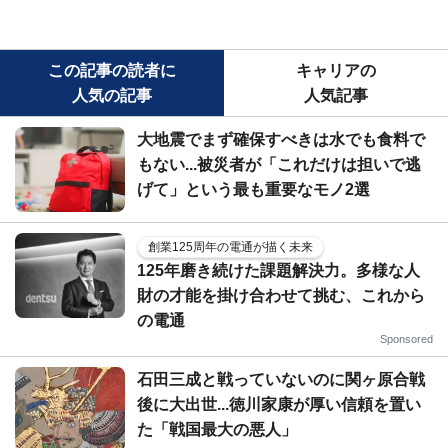
この記事の読者に
キャリアの
人気の記事
人気記事
大地震でまず確保すべきは水でも食料で
もない...被災者が「これだけは担いで逃
げて」という最も重要なモノ2選
創業125周年の電通が描く未来
125年磨き続けた課題解決力。多様な人
財の才能を掛け合わせて挑む、これから
の電通
Sponsored
石田三成と戦っていないのに関ヶ原合戦
後に大出世...徳川家康が厚い信頼を置い
た「戦国最大の悪人」