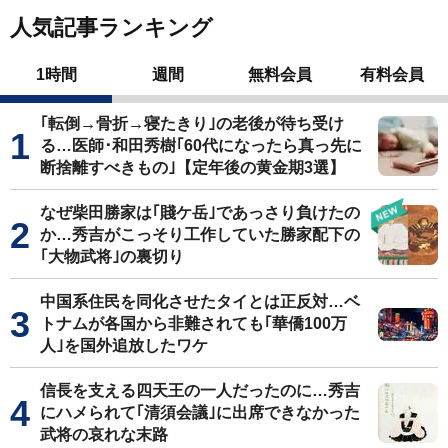
人気記事ランキング
1時間
週間
無料会員
有料会員
｢転倒→骨折→寝たきり｣の老後が待ち受け
る…医師･和田秀樹｢60代になったら真っ先に
断捨離すべきもの｣【定年後の黄金期3選】
なぜ柴田勝家は｢賤ケ岳｣であっさり負けたの
か…秀吉がこっそり工作していた勝家配下の
｢大物武将｣の裏切り
中国系住民を同化させたタイとは正反対…ベ
トナムが各国から非難されても｢華僑100万
人｣を国外追放したワケ
信長を支える四天王の一人だったのに…秀吉
にハメられて｢清須会議｣に出席できなかった
武将の哀れな末路