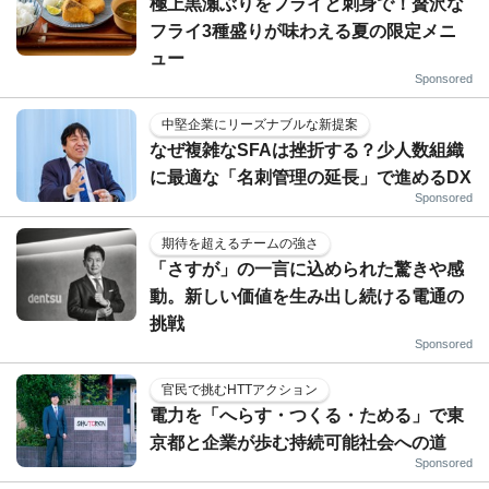
極上黒瀬ぶりをフライと刺身で！贅沢な
フライ3種盛りが味わえる夏の限定メニ
ュー
Sponsored
中堅企業にリーズナブルな新提案
なぜ複雑なSFAは挫折する？少人数組織
に最適な「名刺管理の延長」で進めるDX
Sponsored
期待を超えるチームの強さ
「さすが」の一言に込められた驚きや感
動。新しい価値を生み出し続ける電通の
挑戦
Sponsored
官民で挑むHTTアクション
電力を「へらす・つくる・ためる」で東
京都と企業が歩む持続可能社会への道
Sponsored