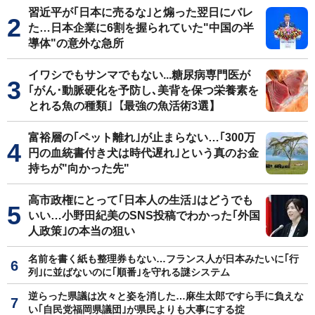
習近平が｢日本に売るな｣と煽った翌日にバレ
た…日本企業に6割を握られていた"中国の半
導体"の意外な急所
イワシでもサンマでもない...糖尿病専門医が
｢がん･動脈硬化を予防し､美背を保つ栄養素を
とれる魚の種類｣【最強の魚活術3選】
富裕層の｢ペット離れ｣が止まらない…｢300万
円の血統書付き犬は時代遅れ｣という真のお金
持ちが"向かった先"
高市政権にとって｢日本人の生活｣はどうでも
いい…小野田紀美のSNS投稿でわかった｢外国
人政策｣の本当の狙い
名前を書く紙も整理券もない…フランス人が日本みたいに｢行
列｣に並ばないのに｢順番｣を守れる謎システム
逆らった県議は次々と姿を消した…麻生太郎ですら手に負えな
い｢自民党福岡県議団｣が県民よりも大事にする掟