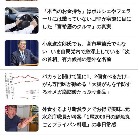
「本当のお金持ち」はポルシェやフェラ
ーリには乗っていない...FPが実際に目に
した「富裕層のクルマ」の真実
小泉進次郎氏でも、高市早苗氏でもな
い...いま自民党内で急浮上している「次
の首相」有力候補の意外な名前
パカッと開けて週に1、2個食べるだけ...
がん専門医が勧める「大腸がんを予防す
るオメガ脂肪酸たっぷり食品」
外食するより断然ラクでお得で美味...元
水産庁職員が考案「1尾2000円の鮮魚丸
ごとフライパン料理」の非日常感