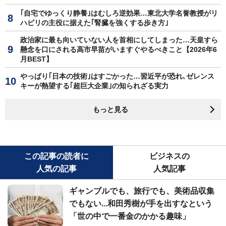
｢自宅でゆっくり静養｣はむしろ逆効果…東北大学名誉教授がリ
ハビリの主役に据えた｢腎臓を強くする歩き方｣
政治家に最も向いていない人を首相にしてしまった…天皇すら
懸念を口にされる高市早苗がいますぐやるべきこと【2026年6
月BEST】
やっぱり｢日本の技術｣はすごかった…習近平が恐れ､ゼレンス
キーが熱望する｢超巨大企業｣の知られざる実力
もっと見る
この記事の読者に
ビジネスの
人気の記事
人気記事
ギャンブルでも、旅行でも、美術品収集
でもない...和田秀樹が手を出すなという
「世の中で一番金のかかる趣味」