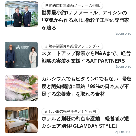
世界的自動車部品メーカーの挑戦
世界最小約1ナノメートル、アイシンの
｢空気から作る水｣に微粒子工学の専門家
が迫る
Sponsored
新規事業開発を経営アジェンダへ
スタートアップ探索からM&Aまで、経営
戦略の実装を支援するAT PARTNERS
Sponsored
カルシウムでもビタミンCでもない...骨密
度と認知機能に直結「98%の日本人が不
足する栄養素」を取れる食材
新しい形の福利厚生として活用
ホテルと別荘の利点を凝縮…経営者が選
ぶシェア別荘｢GLAMDAY STYLE｣
Sponsored