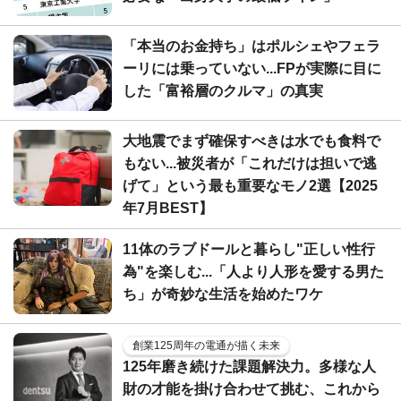
「本当のお金持ち」はポルシェやフェラ
ーリには乗っていない...FPが実際に目に
した「富裕層のクルマ」の真実
大地震でまず確保すべきは水でも食料で
もない...被災者が「これだけは担いで逃
げて」という最も重要なモノ2選【2025
年7月BEST】
11体のラブドールと暮らし"正しい性行
為"を楽しむ...「人より人形を愛する男た
ち」が奇妙な生活を始めたワケ
創業125周年の電通が描く未来
125年磨き続けた課題解決力。多様な人
財の才能を掛け合わせて挑む、これから