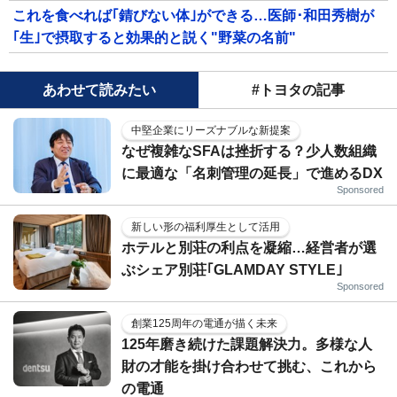
これを食べれば｢錆びない体｣ができる…医師･和田秀樹が
｢生｣で摂取すると効果的と説く"野菜の名前"
あわせて読みたい
#トヨタの記事
中堅企業にリーズナブルな新提案
なぜ複雑なSFAは挫折する？少人数組織
に最適な「名刺管理の延長」で進めるDX
Sponsored
新しい形の福利厚生として活用
ホテルと別荘の利点を凝縮…経営者が選
ぶシェア別荘｢GLAMDAY STYLE｣
Sponsored
創業125周年の電通が描く未来
125年磨き続けた課題解決力。多様な人
財の才能を掛け合わせて挑む、これから
の電通