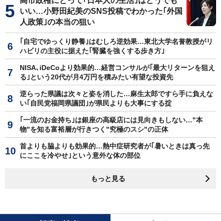
高市政権にとって｢日本人の生活｣はどうでも
いい…小野田紀美のSNS投稿でわかった｢外国
人政策｣の本当の狙い
｢自宅でゆっくり静養｣はむしろ逆効果…東北大学名誉教授がリ
ハビリの主役に据えた｢腎臓を強くする歩き方｣
NISA､iDeCoより効果的…経営コンサルが｢最大リターンを狙え
る｣という20代が月4万円を積みたい有望な投資先
逆らった県議は次々と姿を消した…麻生太郎ですら手に負えな
い｢自民党福岡県議団｣が県民よりも大事にする掟
｢一流のお金持ち｣は銀座の高級店には見向きもしない…"本
物"を知る富裕層が行きつく"究極のスシ"の正体
首よりも脇よりも効果的…熱中症研究者が｢暑いときは真っ先
にここを冷やせ｣という意外な体の部位
もっと見る