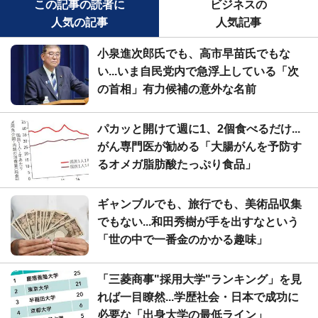
この記事の読者に
ビジネスの
人気の記事
人気記事
小泉進次郎氏でも、高市早苗氏でもな
い...いま自民党内で急浮上している「次
の首相」有力候補の意外な名前
パカッと開けて週に1、2個食べるだけ...
がん専門医が勧める「大腸がんを予防す
るオメガ脂肪酸たっぷり食品」
ギャンブルでも、旅行でも、美術品収集
でもない...和田秀樹が手を出すなという
「世の中で一番金のかかる趣味」
「三菱商事"採用大学"ランキング」を見
れば一目瞭然...学歴社会・日本で成功に
必要な「出身大学の最低ライン」