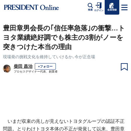
会員登録
検索
ログイン
豊田章男会長の｢信任率急落｣の衝撃…ト
ヨタ業績絶好調でも株主の3割がノーを
突きつけた本当の理由
現場発の挑戦文化を維持していけるか､今が正念場
柴田 昌治
+フォロー
プロセスデザイナー代表、創業者
いまだ収束の兆しが見えないトヨタグループの認証不正
問題。とりわけトヨタ本体の不正が発覚して以来、豊田章