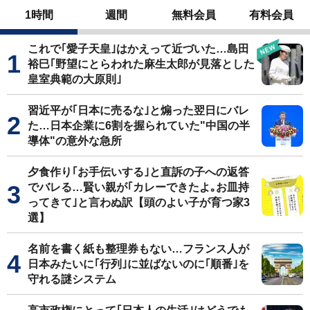
1時間
週間
無料会員
有料会員
これで｢愛子天皇｣はかえって近づいた…島田
裕巳｢野望にとらわれた麻生太郎が見落とした
皇室典範の大原則｣
習近平が｢日本に売るな｣と煽った翌日にバレ
た…日本企業に6割を握られていた"中国の半
導体"の意外な急所
夕食作り｢お手伝いする｣と直訴の子への返答
でバレる…賢い親が｢カレーできたよ｡お皿持
ってきて｣と言わぬ訳【頭のよい子が育つ家3
選】
名前を書く紙も整理券もない…フランス人が
日本みたいに｢行列｣に並ばないのに｢順番｣を
守れる謎システム