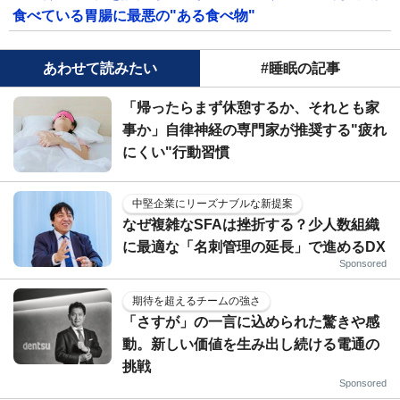
食べている胃腸に最悪の"ある食べ物"
あわせて読みたい
#睡眠の記事
「帰ったらまず休憩するか、それとも家
事か」自律神経の専門家が推奨する"疲れ
にくい"行動習慣
中堅企業にリーズナブルな新提案
なぜ複雑なSFAは挫折する？少人数組織
に最適な「名刺管理の延長」で進めるDX
Sponsored
期待を超えるチームの強さ
「さすが」の一言に込められた驚きや感
動。新しい価値を生み出し続ける電通の
挑戦
Sponsored