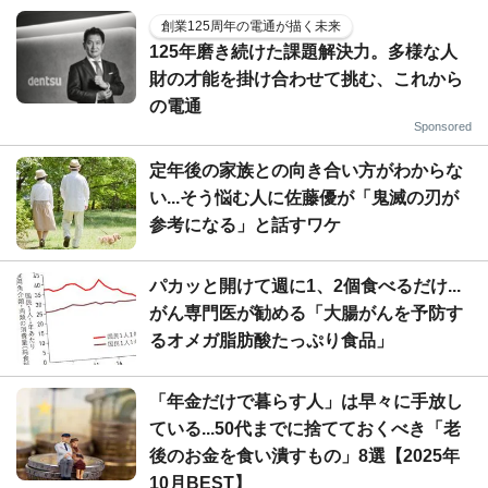
創業125周年の電通が描く未来
125年磨き続けた課題解決力。多様な人
財の才能を掛け合わせて挑む、これから
の電通
Sponsored
定年後の家族との向き合い方がわからな
い...そう悩む人に佐藤優が「鬼滅の刃が
参考になる」と話すワケ
パカッと開けて週に1、2個食べるだけ...
がん専門医が勧める「大腸がんを予防す
るオメガ脂肪酸たっぷり食品」
「年金だけで暮らす人」は早々に手放し
ている...50代までに捨てておくべき「老
後のお金を食い潰すもの」8選【2025年
10月BEST】