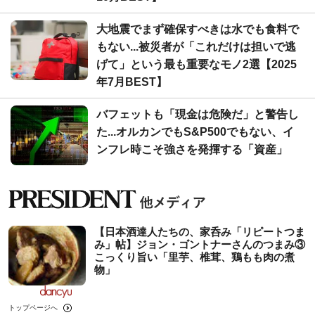
大地震でまず確保すべきは水でも食料で
もない...被災者が「これだけは担いで逃
げて」という最も重要なモノ2選【2025
年7月BEST】
バフェットも「現金は危険だ」と警告し
た...オルカンでもS&P500でもない、イ
ンフレ時こそ強さを発揮する「資産」
【日本酒達人たちの、家呑み「リピートつま
み」帖】ジョン・ゴントナーさんのつまみ③
こっくり旨い「里芋、椎茸、鶏もも肉の煮
物」
トップページへ