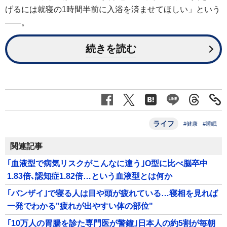
げるには就寝の1時間半前に入浴を済ませてほしい」という
――。
続きを読む
ライフ
#健康
#睡眠
関連記事
｢血液型で病気リスクがこんなに違う｣O型に比べ脳卒中
1.83倍､認知症1.82倍…という血液型とは何か
｢バンザイ｣で寝る人は目や頭が疲れている…寝相を見れば
一発でわかる"疲れが出やすい体の部位"
｢10万人の胃腸を診た専門医が警鐘｣日本人の約5割が毎朝