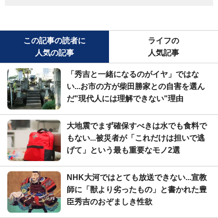
この記事の読者に
ライフの
人気の記事
人気記事
「秀吉と一緒になるのがイヤ」ではな
い...お市の方が柴田勝家との自害を選ん
だ"現代人には理解できない"理由
大地震でまず確保すべきは水でも食料で
もない...被災者が「これだけは担いで逃
げて」という最も重要なモノ2選
NHK大河ではとても放送できない...宣教
師に「獣より劣ったもの」と書かれた豊
臣秀吉のおぞましき性欲