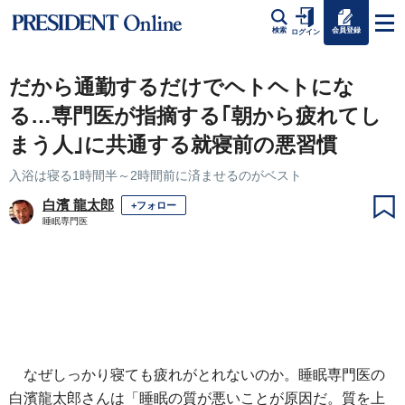
会員登録
検索
ログイン
だから通勤するだけでヘトヘトにな
る…専門医が指摘する｢朝から疲れてし
まう人｣に共通する就寝前の悪習慣
入浴は寝る1時間半～2時間前に済ませるのがベスト
白濱 龍太郎
+フォロー
睡眠専門医
なぜしっかり寝ても疲れがとれないのか。睡眠専門医の
白濱龍太郎さんは「睡眠の質が悪いことが原因だ。質を上