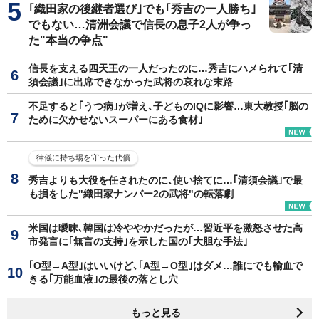
｢織田家の後継者選び｣でも｢秀吉の一人勝ち｣
でもない…清洲会議で信長の息子2人が争っ
た"本当の争点"
信長を支える四天王の一人だったのに…秀吉にハメられて｢清
須会議｣に出席できなかった武将の哀れな末路
不足すると｢うつ病｣が増え､子どものIQに影響…東大教授｢脳の
ために欠かせないスーパーにある食材｣
律儀に持ち場を守った代償
秀吉よりも大役を任されたのに､使い捨てに…｢清須会議｣で最
も損をした"織田家ナンバー2の武将"の転落劇
米国は曖昧､韓国は冷ややかだったが…習近平を激怒させた高
市発言に｢無言の支持｣を示した国の｢大胆な手法｣
｢O型→A型｣はいいけど､｢A型→O型｣はダメ…誰にでも輸血で
きる｢万能血液｣の最後の落とし穴
もっと見る