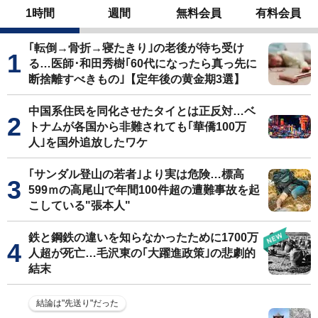
1時間
週間
無料会員
有料会員
｢転倒→骨折→寝たきり｣の老後が待ち受け
る…医師･和田秀樹｢60代になったら真っ先に
断捨離すべきもの｣【定年後の黄金期3選】
中国系住民を同化させたタイとは正反対…ベ
トナムが各国から非難されても｢華僑100万
人｣を国外追放したワケ
｢サンダル登山の若者｣より実は危険…標高
599ｍの高尾山で年間100件超の遭難事故を起
こしている"張本人"
鉄と鋼鉄の違いを知らなかったために1700万
人超が死亡…毛沢東の｢大躍進政策｣の悲劇的
結末
結論は"先送り"だった