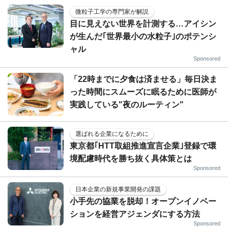
微粒子工学の専門家が解説
目に見えない世界を計測する…アイシン
が生んだ｢世界最小の水粒子｣のポテンシ
ャル
Sponsored
「22時までに夕食は済ませる」毎日決ま
った時間にスムーズに眠るために医師が
実践している"夜のルーティン"
選ばれる企業になるために
東京都｢HTT取組推進宣言企業｣登録で環
境配慮時代を勝ち抜く具体策とは
Sponsored
日本企業の新規事業開発の課題
小手先の協業を脱却！オープンイノベー
ションを経営アジェンダにする方法
Sponsored