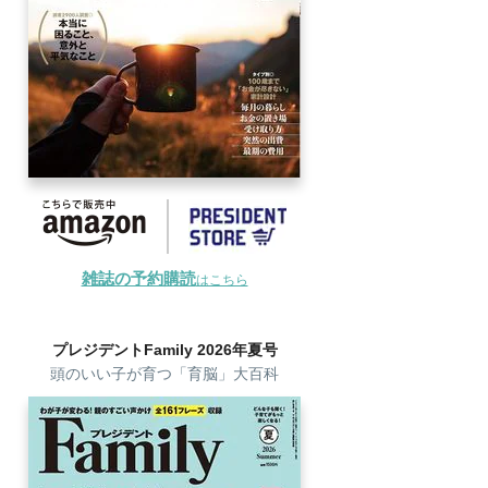
雑誌の予約購読
はこちら
プレジデントFamily 2026年夏号
頭のいい子が育つ「育脳」大百科