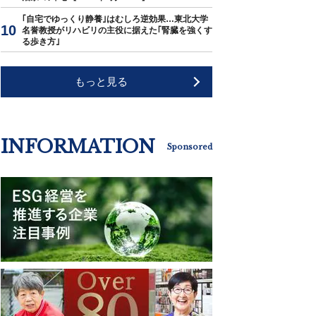
｢自宅でゆっくり静養｣はむしろ逆効果…東北大学
名誉教授がリハビリの主役に据えた｢腎臓を強くす
る歩き方｣
もっと見る
INFORMATION
Sponsored