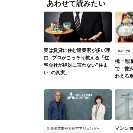
あわせて読みたい
実は賃貸に住む建築家が多い理
dancyu
由...プロがこっそり教える「住
極上黒
宅会社が絶対に言わない"住ま
で！贅
い"の真実」
わえる
マンシ
新規事業開発を経営アジェンダへ