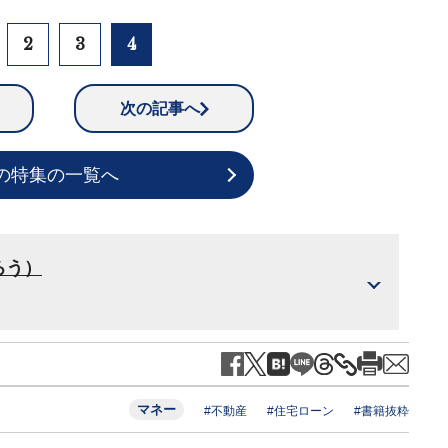
2
3
4
次の記事へ
の特集の一覧へ
ろう）
マネー
#不動産
#住宅ローン
#書籍抜粋