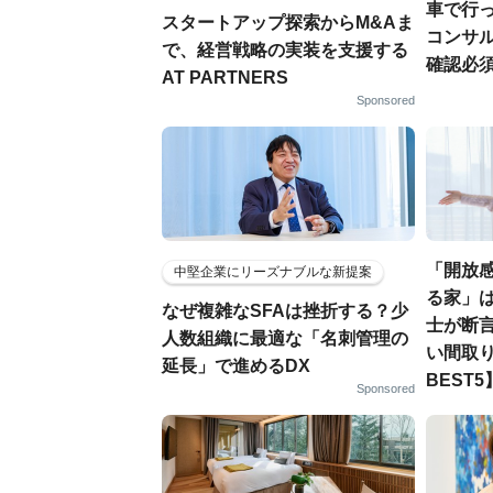
車で行っ
スタートアップ探索からM&Aま
コンサ
で、経営戦略の実装を支援する
確認必
AT PARTNERS
Sponsored
「開放
中堅企業にリーズナブルな新提案
る家」は
なぜ複雑なSFAは挫折する？少
士が断
人数組織に最適な「名刺管理の
い間取り
延長」で進めるDX
BEST5
Sponsored