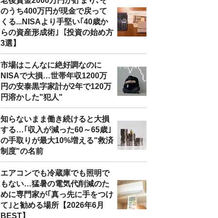
老後資金2000万円が貯まり､そ
のうち400万円が現金で戻って
くる...NISAより手堅い｢40歳か
らの資産形成術｣【投資の始め方
3選】
市場はこんなに絶好調なのに
NISAで大損…世帯年収1200万
円の安泰黒字家計が2年で120万
円溶かした"犯人"
知らないまま働き続けると大損
する…｢収入が減った60～65歳｣
の手取りが最大10%増える"救済
制度"の名前
エアコンでも冷蔵庫でも照明で
もない…猛暑の電気代削減のた
めに専門家が｢真っ先に手をつけ
て｣と勧める場所【2026年6月
BEST】