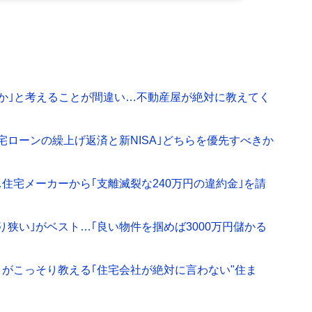
得か｣と考えることが間違い…不動産屋が絶対に教えてく
宅ローンの繰上げ返済と新NISA｣どちらを優先すべきか
住宅メーカーから｢支離滅裂な240万円の違約金｣を請
り狭い｣がベスト…｢良い物件を掴めば3000万円儲かる
がこっそり教える｢住宅会社が絶対に言わない"住ま