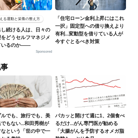
「住宅ローン金利上昇にはこれ
える運動と栄養の整え方
一択」固定型への借り換えより
出し続ける人は、日々の
有利...変動型を借りている人が
理をどうセルフマネジメ
今すぐとるべき対策
ているのか——
Sponsored
記事
ブルでも、旅行でも、美
パカッと開けて週に1、2個食べ
でもない...和田秀樹が
るだけ...がん専門医が勧める
すなという「世の中で一
「大腸がんを予防するオメガ脂