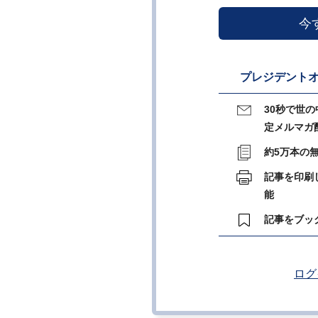
今
プレジデントオ
30秒で世
定メルマガ
約5万本の
記事を印刷
能
記事をブッ
ログ