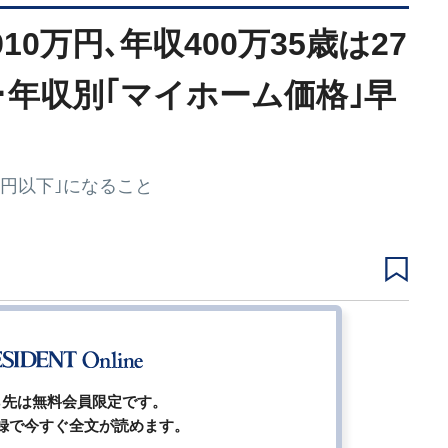
910万円､年収400万35歳は27
･年収別｢マイホーム価格｣早
万円以下｣になること
1
2
3
4
ジ
ら先は無料会員限定です。
録で今すぐ全文が読めます。