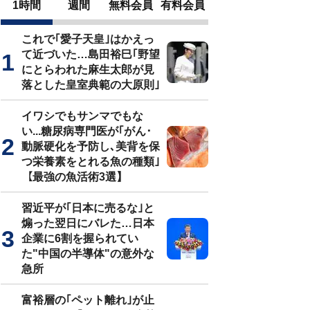
1時間
週間
無料会員
有料会員
これで｢愛子天皇｣はかえっ
て近づいた…島田裕巳｢野望
にとらわれた麻生太郎が見
落とした皇室典範の大原則｣
イワシでもサンマでもな
い...糖尿病専門医が｢がん･
動脈硬化を予防し､美背を保
つ栄養素をとれる魚の種類｣
【最強の魚活術3選】
習近平が｢日本に売るな｣と
煽った翌日にバレた…日本
企業に6割を握られてい
た"中国の半導体"の意外な
急所
富裕層の｢ペット離れ｣が止