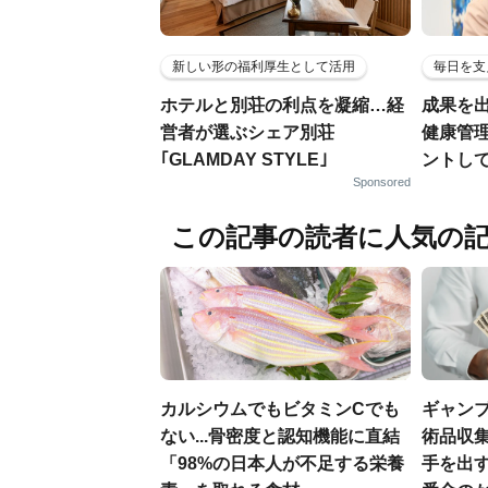
新しい形の福利厚生として活用
毎日を支
ホテルと別荘の利点を凝縮…経
成果を
営者が選ぶシェア別荘
健康管
｢GLAMDAY STYLE｣
ントし
Sponsored
この記事の読者に人気の
カルシウムでもビタミンCでも
ギャン
ない...骨密度と認知機能に直結
術品収集
「98%の日本人が不足する栄養
手を出