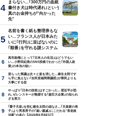
まらない…｢300万円の血統
書付き犬は時代遅れ｣という
真のお金持ちが"向かった
先"
名前を書く紙も整理券もな
い…フランス人が日本みた
いに｢行列｣に並ばないのに
｢順番｣を守れる謎システム
高市政権にとって｢日本人の生活｣はどうでもい
い…小野田紀美のSNS投稿でわかった｢外国人政
策｣の本当の狙い
逆らった県議は次々と姿を消した…麻生太郎です
ら手に負えない｢自民党福岡県議団｣が県民よりも
大事にする掟
やっぱり｢日本の技術｣はすごかった…習近平が恐
れ､ゼレンスキーが熱望する｢超巨大企業｣の知られ
ざる実力
｢愛子天皇｣を拒む麻生太郎の頑なさ…｢天皇家の長
子｣より男系男子の｢遠い親戚｣にこだわる"長老政
治家"の本心【2026年6月BEST】