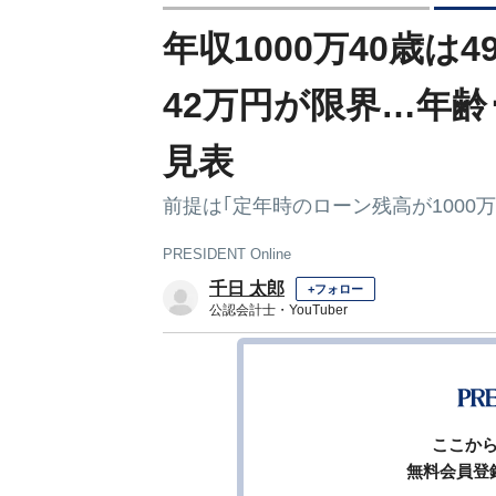
年収1000万40歳は4
42万円が限界…年齢
見表
前提は｢定年時のローン残高が1000
PRESIDENT Online
千日 太郎
+フォロー
公認会計士・YouTuber
前ペー
ここか
無料会員登