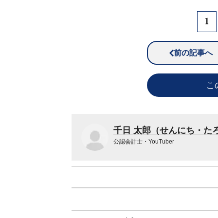
1
前の記事へ
こ
千日 太郎（せんにち・た
公認会計士・YouTuber