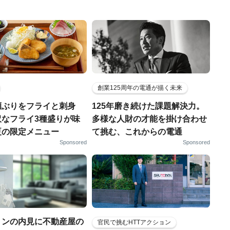
創業125周年の電通が描く未来
瀬ぶりをフライと刺身
125年磨き続けた課題解決力。
沢なフライ3種盛りが味
多様な人財の才能を掛け合わせ
夏の限定メニュー
て挑む、これからの電通
Sponsored
Sponsored
ョンの内見に不動産屋の
官民で挑むHTTアクション