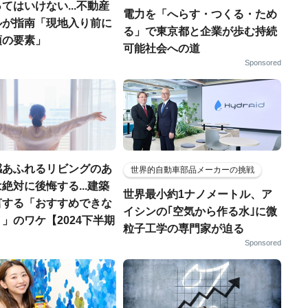
てはいけない...不動産
電力を「へらす・つくる・ため
ルが指南「現地入り前に
る」で東京都と企業が歩む持続
須の要素」
可能社会への道
Sponsored
感あふれるリビングのあ
世界的自動車部品メーカーの挑戦
絶対に後悔する...建築
世界最小約1ナノメートル、ア
言する「おすすめできな
イシンの｢空気から作る水｣に微
」のワケ【2024下半期
粒子工学の専門家が迫る
】
Sponsored