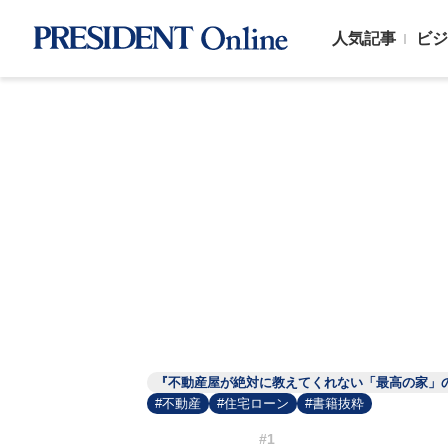
人気記事
ビジ
『不動産屋が絶対に教えてくれない「最高の家」
#不動産
#住宅ローン
#書籍抜粋
#1