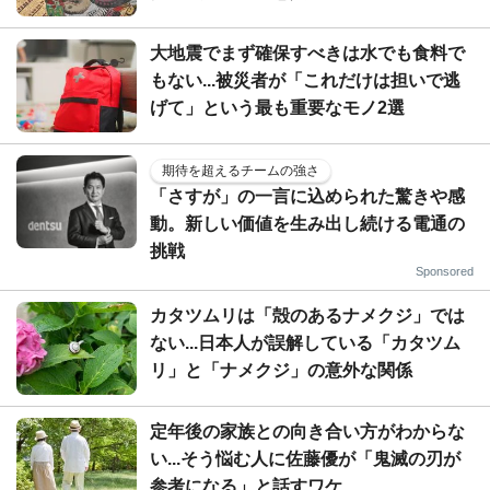
大地震でまず確保すべきは水でも食料で
もない...被災者が「これだけは担いで逃
げて」という最も重要なモノ2選
期待を超えるチームの強さ
「さすが」の一言に込められた驚きや感
動。新しい価値を生み出し続ける電通の
挑戦
Sponsored
カタツムリは「殻のあるナメクジ」では
ない...日本人が誤解している「カタツム
リ」と「ナメクジ」の意外な関係
定年後の家族との向き合い方がわからな
い...そう悩む人に佐藤優が「鬼滅の刃が
参考になる」と話すワケ