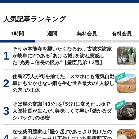
人気記事ランキング
1時間
週間
無料会員
有料会員
そりゃ本能寺を襲いたくなるわ…古城探訪家
が岐阜に2つある｢あけち城｣を訪ね実感し
た"光秀→信長の恨み"【豊臣兄弟！3選】
住民2万人が街を捨てた…スマホにも電気自動
車にも欠かせない銅を生む世界最大の｢人殺し
の穴｣の正体
そば屋の常識｢40分｣を｢5分｣に変えた…ゆで
太郎社長が生んだ､美味しくて早い｢儲かるダ
シパック｣の秘密
なぜ柴田勝家は｢賤ケ岳｣であっさり負けたの
か…秀吉がこっそり工作していた勝家配下の