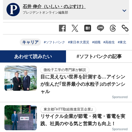
石井 伸介（いしい・のぶすけ）
プレジデントオンライン編集部
キャリア
#ソフトバンク
#東日本大震災
#就職
#高校生
#東北
あわせて読みたい
#ソフトバンクの記事
微粒子工学の専門家が解説
目に見えない世界を計測する…アイシン
が生んだ｢世界最小の水粒子｣のポテンシ
ャル
Sponsored
東京都｢HTT取組推進宣言企業｣
リサイクル企業が節電・発電・蓄電を実
践、社員のやる気と営業力も向上！
Sponsored