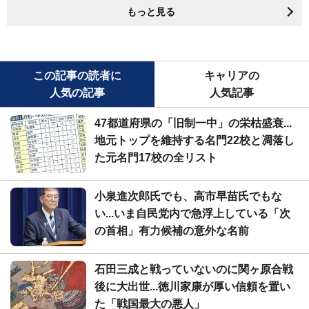
もっと見る
この記事の読者に
キャリアの
人気の記事
人気記事
47都道府県の「旧制一中」の栄枯盛衰...
地元トップを維持する名門22校と凋落し
た元名門17校の全リスト
小泉進次郎氏でも、高市早苗氏でもな
い...いま自民党内で急浮上している「次
の首相」有力候補の意外な名前
石田三成と戦っていないのに関ヶ原合戦
後に大出世...徳川家康が厚い信頼を置い
た「戦国最大の悪人」