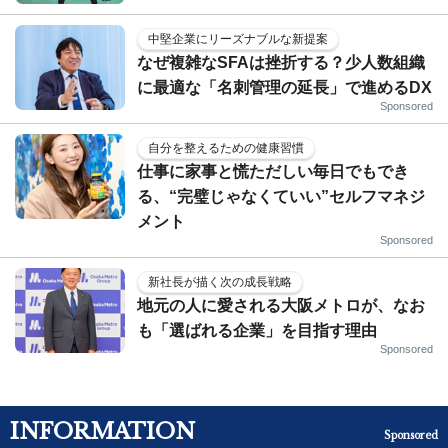
中堅企業にリーズナブルな新提案
なぜ複雑なSFAは挫折する？少人数組織
に最適な「名刺管理の延長」で進めるDX
Sponsored
自分を整えるための健康習慣
仕事に家事と慌ただしい毎日でもでき
る、“完璧じゃなくていい”セルフマネジ
メント
Sponsored
新社長が描く次の成長戦略
地元の人に愛される大阪メトロが、なお
も「選ばれる企業」を目指す理由
Sponsored
INFORMATION
Sponsored