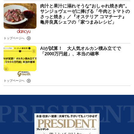
肉汁と果汁に溺れそうな"おしゃれ焼き肉"。
サンジョヴェーゼに捧げる「牛肉とトマトの
さっと焼き」／『オステリア コマチーナ』
亀井良真シェフの「家つまみレシピ」
トップページへ
AIが試算！ 大人気オルカン積み立てで
「2000万円超」、本当の確率
トップページへ