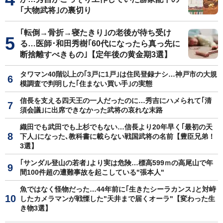
｢大物武将｣の裏切り
｢転倒→骨折→寝たきり｣の老後が待ち受け
る…医師･和田秀樹｢60代になったら真っ先に
断捨離すべきもの｣【定年後の黄金期3選】
タワマン40階以上の｢3戸に1戸｣は住民登録ナシ…神戸市の大規
模調査で判明した｢住まない買い手｣の実態
信長を支える四天王の一人だったのに…秀吉にハメられて｢清
須会議｣に出席できなかった武将の哀れな末路
織田でも武田でも上杉でもない…信長より20年早く｢最初の天
下人｣になった､教科書に載らない戦国武将の名前【豊臣兄弟！
3選】
｢サンダル登山の若者｣より実は危険…標高599ｍの高尾山で年
間100件超の遭難事故を起こしている"張本人"
魚ではなく怪物だった…44年前に｢生きたシーラカンス｣と対峙
したカメラマンが戦慄した"天井まで届くオーラ"【変わった生
き物3選】