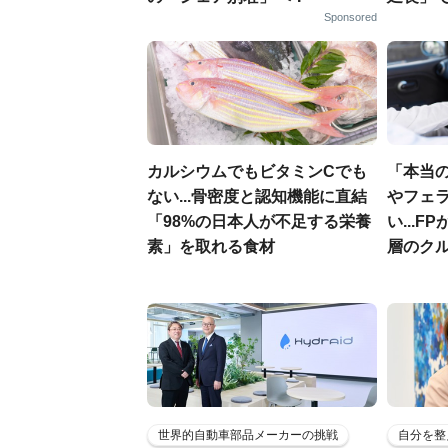
Sponsored
カルシウムでもビタミンCでも
「本当
ない...骨密度と認知機能に直結
やフェ
「98%の日本人が不足する栄養
い...
素」を取れる食材
層のク
世界的自動車部品メーカーの挑戦
自分を整