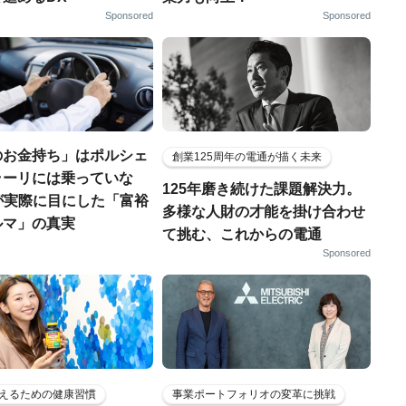
Sponsored
Sponsored
のお金持ち」はポルシェ
創業125周年の電通が描く未来
ラーリには乗っていな
125年磨き続けた課題解決力。
FPが実際に目にした「富裕
多様な人財の才能を掛け合わせ
ルマ」の真実
て挑む、これからの電通
Sponsored
えるための健康習慣
事業ポートフォリオの変革に挑戦