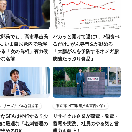
次郎氏でも、高市早苗氏
パカッと開けて週に1、2個食べ
...いま自民党内で急浮
るだけ...がん専門医が勧める
いる「次の首相」有力候
「大腸がんを予防するオメガ脂
外な名前
肪酸たっぷり食品」
にリーズナブルな新提案
東京都｢HTT取組推進宣言企業｣
なSFAは挫折する？少
リサイクル企業が節電・発電・
織に最適な「名刺管理の
蓄電を実践、社員のやる気と営
進めるDX
業力も向上！