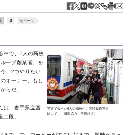
1
2
次ページ
る中で、1人の高校
グループ創業者）を
今、2つやりたい
店のオーナー、もし
たからだ。
んは、岩手県立宮
宮古で会った6人の高校生。三陸鉄道宮古
駅にて。（撮影協力：三陸鉄道）
道二段。
好きで。で、コーヒーがすごい好きで、興味があっ