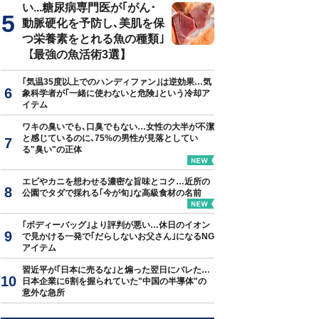
い...糖尿病専門医が｢がん･
動脈硬化を予防し､美肌を保
つ栄養素をとれる魚の種類｣
【最強の魚活術3選】
｢気温35度以上でのハンディファン｣は逆効果…気
象科学者が｢一緒に使わないと危険｣という冷却ア
イテム
ワキの臭いでも､口臭でもない…女性の大半が不潔
と感じているのに､75%の男性が見落としてい
る"臭い"の正体
エビやカニを想わせる濃密な旨味とコク…近所の
公園でタダで採れる｢今が旬｣な高級食材の名前
｢ボディーバッグ｣より評判が悪い…休日のイオン
で見かける一発で｢だらしないお父さん｣になるNG
アイテム
習近平が｢日本に売るな｣と煽った翌日にバレた…
日本企業に6割を握られていた"中国の半導体"の
意外な急所