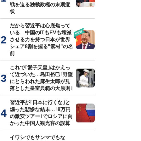
戦を迫る独裁政権の末期症
状
だから習近平は心底焦って
いる…中国のITもEVも壊滅
させる力を持つ日本が世界
シェア8割を握る"素材"の名
前
これで｢愛子天皇｣はかえっ
て近づいた…島田裕巳｢野望
にとらわれた麻生太郎が見
落とした皇室典範の大原則｣
習近平が｢日本に行くな｣と
煽った悲惨な結末…｢8万円
の激安ツアー｣でロシアに向
かった中国人観光客の誤算
イワシでもサンマでもな