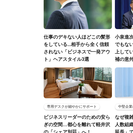
仕事のデキない人ほどこの髪形
小泉進
をしている...相手から全く信頼
でもない
されない「ビジネスで一発アウ
上して
ト」ヘアスタイル3選
補の意
専用デスクが細やかにサポート
中堅企業
ビジネスリーダーのための安ら
なぜ複雑
ぎの空間…都心を離れて軽井沢
人数組
の「シェア別荘」へ！
延長」で