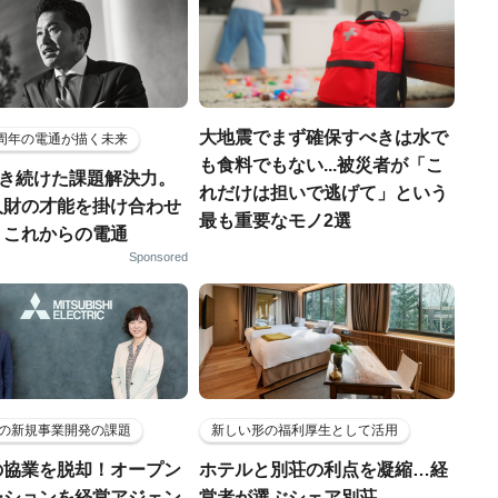
大地震でまず確保すべきは水で
5周年の電通が描く未来
も食料でもない...被災者が「こ
磨き続けた課題解決力。
れだけは担いで逃げて」という
人財の才能を掛け合わせ
最も重要なモノ2選
、これからの電通
Sponsored
の新規事業開発の課題
新しい形の福利厚生として活用
の協業を脱却！オープン
ホテルと別荘の利点を凝縮…経
ーションを経営アジェン
営者が選ぶシェア別荘