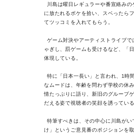
川島は曜日レギュラーや番宣絡みの
に放たれるボケを拾い、スベったら
てツッコミを入れてもらう。
ゲーム対決やアーティストライブで
ゃぎし、罰ゲームも受けるなど、「
体現している。
特に「日本一長い」と言われ、1時
なムードは、年齢を問わず学校の休
情たっぷりに語り、新旧のグループ
だえる姿で視聴者の笑顔を誘ってい
特筆すべきは、その中心に川島がい
け」というご意見番のポジションを