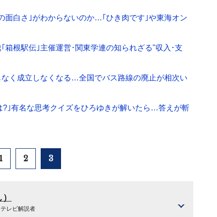
の面白さ｣がわからないのか…｢ひき肉です｣や東海オン
｢箱根駅伝｣主催運営･関東学連の知られざる"収入･支
もなく成立しなくなる…全国でバス路線の廃止が相次い
には?｣有名な思考クイズをひろゆきが解いたら…答えが斬
1
2
3
し）
､テレビ解説者