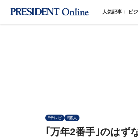
人気記事
ビジ
#テレビ
#芸人
｢万年2番手｣のはず