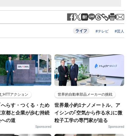
ライフ
#テレビ
#芸人
むHTTアクション
世界的自動車部品メーカーの挑戦
「へらす・つくる・ため
世界最小約1ナノメートル、ア
東京都と企業が歩む持続
イシンの｢空気から作る水｣に微
会への道
粒子工学の専門家が迫る
Sponsored
Sponsored