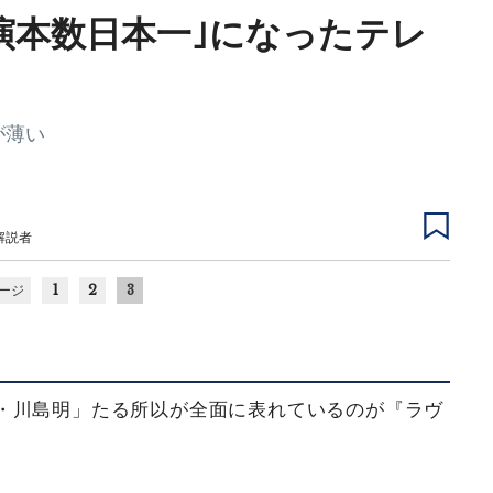
出演本数日本一｣になったテレ
が薄い
解説者
1
2
3
ージ
・川島明」たる所以が全面に表れているのが『ラヴ