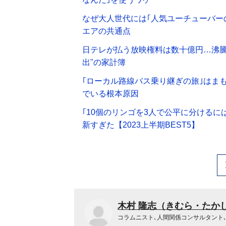
なぜ大人世代には｢人気ユーチューバー
エアの共通点
日テレが払う放映権料は数十億円…沸騰
出"の家計簿
｢ローカル路線バス乗り継ぎの旅｣はま
でいる根本原因
｢10個のリンゴを3人で公平に分ける
新すぎた【2023上半期BEST5】
木村 隆志（きむら・たか
コラムニスト､人間関係コンサルタント