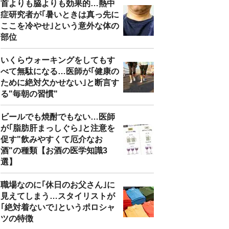
首よりも脇よりも効果的…熱中
症研究者が｢暑いときは真っ先に
ここを冷やせ｣という意外な体の
部位
いくらウォーキングをしてもす
べて無駄になる…医師が｢健康の
ために絶対欠かせない｣と断言す
る"毎朝の習慣"
ビールでも焼酎でもない…医師
が｢脂肪肝まっしぐら｣と注意を
促す"飲みやすくて厄介なお
酒"の種類【お酒の医学知識3
選】
職場なのに｢休日のお父さん｣に
見えてしまう…スタイリストが
｢絶対着ないで｣というポロシャ
ツの特徴