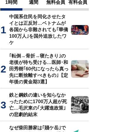
1時間
週間
無料会員
有料会員
中国系住民を同化させたタ
イとは正反対…ベトナムが
各国から非難されても｢華僑
100万人｣を国外追放したワ
ケ
｢転倒→骨折→寝たきり｣の
老後が待ち受ける…医師･和
田秀樹｢60代になったら真っ
先に断捨離すべきもの｣【定
年後の黄金期3選】
鉄と鋼鉄の違いを知らなか
ったために1700万人超が死
亡…毛沢東の｢大躍進政策｣
の悲劇的結末
なぜ柴田勝家は｢賤ケ岳｣で