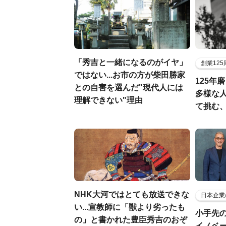
「秀吉と一緒になるのがイヤ」
創業12
ではない...お市の方が柴田勝家
125年
との自害を選んだ"現代人には
多様な
理解できない"理由
て挑む
NHK大河ではとても放送できな
日本企業
い...宣教師に「獣より劣ったも
小手先
の」と書かれた豊臣秀吉のおぞ
イノベ