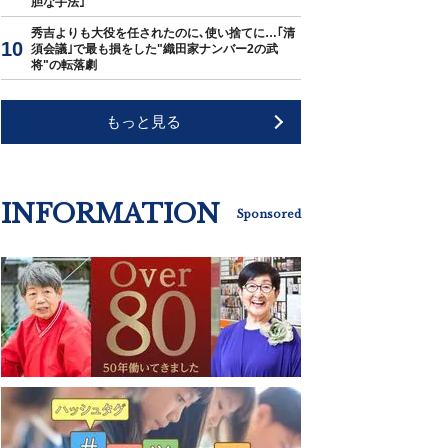
胆な手法｣
秀吉よりも大役を任されたのに､使い捨てに…｢清
須会議｣で最も損をした"織田家ナンバー2の武
将"の転落劇
もっと見る
INFORMATION
Sponsored