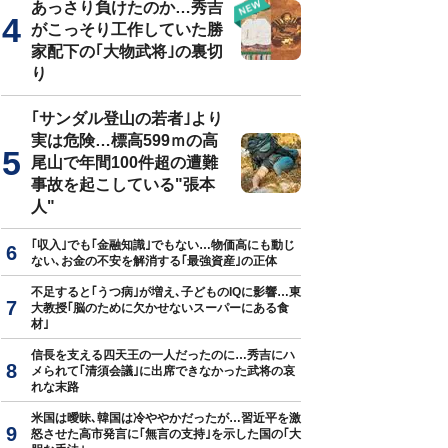
あっさり負けたのか…秀吉
がこっそり工作していた勝
家配下の｢大物武将｣の裏切
り
｢サンダル登山の若者｣より
実は危険…標高599ｍの高
尾山で年間100件超の遭難
事故を起こしている"張本
人"
｢収入｣でも｢金融知識｣でもない…物価高にも動じ
ない､お金の不安を解消する｢最強資産｣の正体
不足すると｢うつ病｣が増え､子どものIQに影響…東
大教授｢脳のために欠かせないスーパーにある食
材｣
信長を支える四天王の一人だったのに…秀吉にハ
メられて｢清須会議｣に出席できなかった武将の哀
れな末路
米国は曖昧､韓国は冷ややかだったが…習近平を激
怒させた高市発言に｢無言の支持｣を示した国の｢大