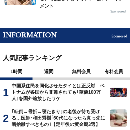
メント
Sponsored
INFORMATION
Sponsored
人気記事ランキング
1時間
週間
無料会員
有料会員
中国系住民を同化させたタイとは正反対…ベ
トナムが各国から非難されても｢華僑100万
人｣を国外追放したワケ
｢転倒→骨折→寝たきり｣の老後が待ち受け
る…医師･和田秀樹｢60代になったら真っ先に
断捨離すべきもの｣【定年後の黄金期3選】