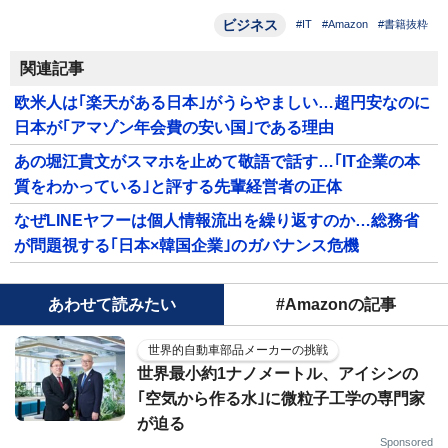
ビジネス
#IT
#Amazon
#書籍抜粋
関連記事
欧米人は｢楽天がある日本｣がうらやましい…超円安なのに
日本が｢アマゾン年会費の安い国｣である理由
あの堀江貴文がスマホを止めて敬語で話す…｢IT企業の本
質をわかっている｣と評する先輩経営者の正体
なぜLINEヤフーは個人情報流出を繰り返すのか…総務省
が問題視する｢日本×韓国企業｣のガバナンス危機
あわせて読みたい
#Amazonの記事
世界的自動車部品メーカーの挑戦
世界最小約1ナノメートル、アイシンの
｢空気から作る水｣に微粒子工学の専門家
が迫る
Sponsored