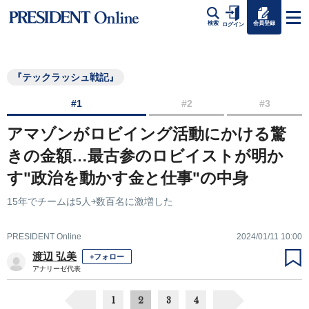
会員登録
検索
ログイン
『テックラッシュ戦記』
#1
#2
#3
アマゾンがロビイング活動にかける驚
きの金額…最古参のロビイストが明か
す"政治を動かす金と仕事"の中身
15年でチームは5人￫数百名に激増した
PRESIDENT Online
2024/01/11 10:00
渡辺 弘美
+フォロー
アナリーゼ代表
1
2
3
4