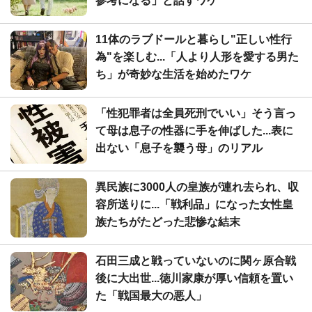
参考になる」と話すワケ
11体のラブドールと暮らし"正しい性行
為"を楽しむ...「人より人形を愛する男た
ち」が奇妙な生活を始めたワケ
「性犯罪者は全員死刑でいい」そう言っ
て母は息子の性器に手を伸ばした...表に
出ない「息子を襲う母」のリアル
異民族に3000人の皇族が連れ去られ、収
容所送りに...「戦利品」になった女性皇
族たちがたどった悲惨な結末
石田三成と戦っていないのに関ヶ原合戦
後に大出世...徳川家康が厚い信頼を置い
た「戦国最大の悪人」