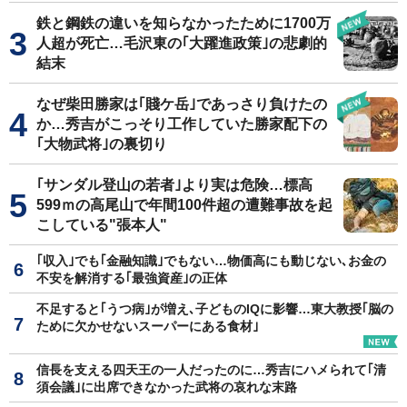
鉄と鋼鉄の違いを知らなかったために1700万
人超が死亡…毛沢東の｢大躍進政策｣の悲劇的
結末
なぜ柴田勝家は｢賤ケ岳｣であっさり負けたの
か…秀吉がこっそり工作していた勝家配下の
｢大物武将｣の裏切り
｢サンダル登山の若者｣より実は危険…標高
599ｍの高尾山で年間100件超の遭難事故を起
こしている"張本人"
｢収入｣でも｢金融知識｣でもない…物価高にも動じない､お金の
不安を解消する｢最強資産｣の正体
不足すると｢うつ病｣が増え､子どものIQに影響…東大教授｢脳の
ために欠かせないスーパーにある食材｣
信長を支える四天王の一人だったのに…秀吉にハメられて｢清
須会議｣に出席できなかった武将の哀れな末路