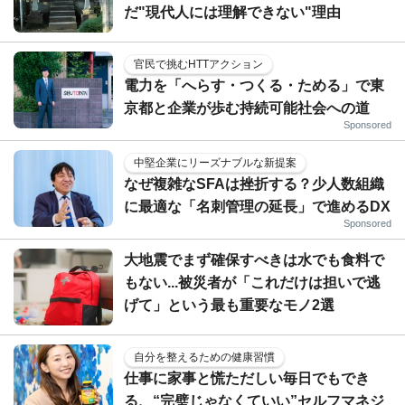
だ"現代人には理解できない"理由
官民で挑むHTTアクション
電力を「へらす・つくる・ためる」で東
京都と企業が歩む持続可能社会への道
Sponsored
中堅企業にリーズナブルな新提案
なぜ複雑なSFAは挫折する？少人数組織
に最適な「名刺管理の延長」で進めるDX
Sponsored
大地震でまず確保すべきは水でも食料で
もない...被災者が「これだけは担いで逃
げて」という最も重要なモノ2選
自分を整えるための健康習慣
仕事に家事と慌ただしい毎日でもでき
る、“完璧じゃなくていい”セルフマネジ