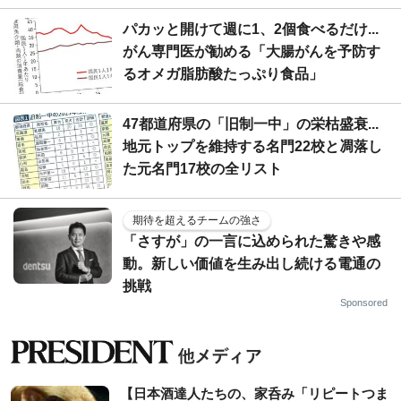
パカッと開けて週に1、2個食べるだけ...
がん専門医が勧める「大腸がんを予防す
るオメガ脂肪酸たっぷり食品」
47都道府県の「旧制一中」の栄枯盛衰...
地元トップを維持する名門22校と凋落し
た元名門17校の全リスト
期待を超えるチームの強さ
「さすが」の一言に込められた驚きや感
動。新しい価値を生み出し続ける電通の
挑戦
Sponsored
【日本酒達人たちの、家呑み「リピートつま