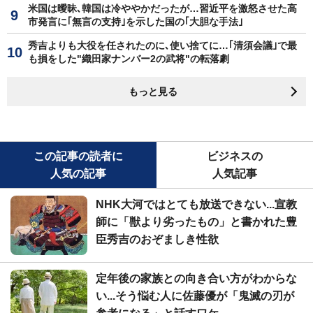
米国は曖昧､韓国は冷ややかだったが…習近平を激怒させた高
市発言に｢無言の支持｣を示した国の｢大胆な手法｣
秀吉よりも大役を任されたのに､使い捨てに…｢清須会議｣で最
も損をした"織田家ナンバー2の武将"の転落劇
もっと見る
この記事の読者に
ビジネスの
人気の記事
人気記事
NHK大河ではとても放送できない...宣教
師に「獣より劣ったもの」と書かれた豊
臣秀吉のおぞましき性欲
定年後の家族との向き合い方がわからな
い...そう悩む人に佐藤優が「鬼滅の刃が