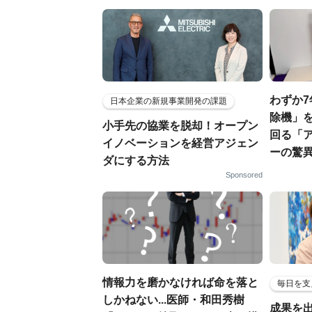
わずか
日本企業の新規事業開発の課題
除機」を
小手先の協業を脱却！オープン
回る「
イノベーションを経営アジェン
ーの驚
ダにする方法
Sponsored
情報力を磨かなければ命を落と
毎日を支
しかねない...医師・和田秀樹
成果を