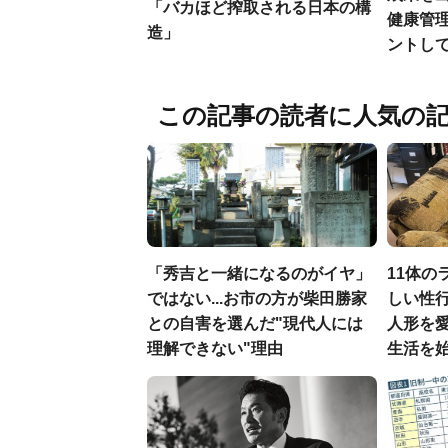
「バカほど搾取される日本の構
健康管
造」
ントし
この記事の読者に人気の
「秀吉と一緒になるのがイヤ」
11体の
ではない...お市の方が柴田勝家
しい性行
との自害を選んだ"現代人には
人形を
理解できない"理由
生活を