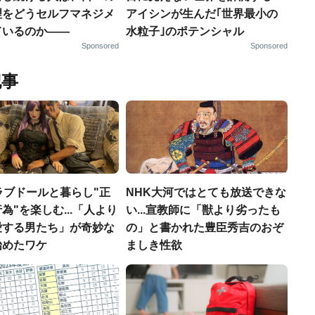
理をどうセルフマネジメ
アイシンが生んだ｢世界最小の
ているのか——
水粒子｣のポテンシャル
Sponsored
Sponsored
記事
ラブドールと暮らし"正
NHK大河ではとても放送できな
為"を楽しむ...「人より
い...宣教師に「獣より劣ったも
愛する男たち」が奇妙な
の」と書かれた豊臣秀吉のおぞ
始めたワケ
ましき性欲