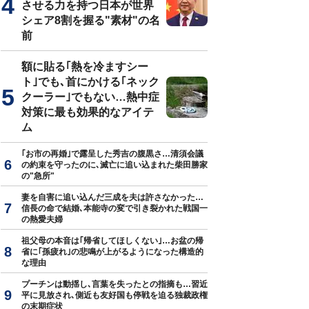
させる力を持つ日本が世界
シェア8割を握る"素材"の名
前
額に貼る｢熱を冷ますシー
ト｣でも､首にかける｢ネック
クーラー｣でもない…熱中症
対策に最も効果的なアイテ
ム
｢お市の再婚｣で露呈した秀吉の腹黒さ…清須会議
の約束を守ったのに､滅亡に追い込まれた柴田勝家
の"急所"
妻を自害に追い込んだ三成を夫は許さなかった…
信長の命で結婚､本能寺の変で引き裂かれた戦国一
の熱愛夫婦
祖父母の本音は｢帰省してほしくない｣…お盆の帰
省に｢孫疲れ｣の悲鳴が上がるようになった構造的
な理由
プーチンは動揺し､言葉を失ったとの指摘も…習近
平に見放され､側近も友好国も停戦を迫る独裁政権
の末期症状