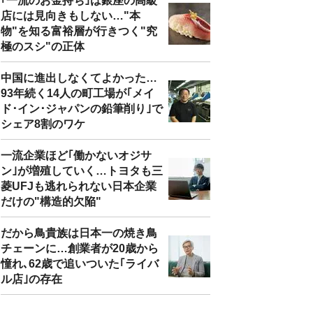
｢一流のお金持ち｣は銀座の高級
店には見向きもしない…"本
物"を知る富裕層が行きつく"究
極のスシ"の正体
中国に進出しなくてよかった…
93年続く14人の町工場が｢メイ
ド･イン･ジャパンの鉛筆削り｣で
シェア8割のワケ
一流企業ほど｢働かないオジサ
ン｣が増殖していく…トヨタも三
菱UFJも逃れられない日本企業
だけの"構造的欠陥"
だから鳥貴族は日本一の焼き鳥
チェーンに…創業者が20歳から
憧れ､62歳で追いついた｢ライバ
ル店｣の存在