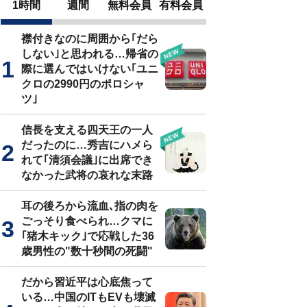
1時間
週間
無料会員
有料会員
襟付きなのに周囲から｢だら
しない｣と思われる…帰省の
際に選んではいけない｢ユニ
クロの2990円のポロシャ
ツ｣
信長を支える四天王の一人
だったのに…秀吉にハメら
れて｢清須会議｣に出席でき
なかった武将の哀れな末路
耳の後ろから流血､指の肉を
ごっそり食べられ…クマに
｢猪木キック｣で応戦した36
歳男性の"数十秒間の死闘"
だから習近平は心底焦って
いる…中国のITもEVも壊滅