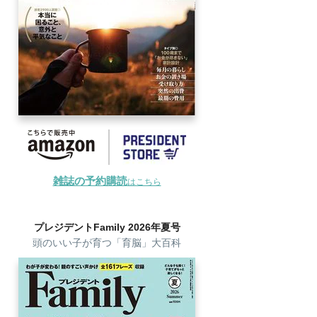
雑誌の予約購読
はこちら
プレジデントFamily 2026年夏号
頭のいい子が育つ「育脳」大百科