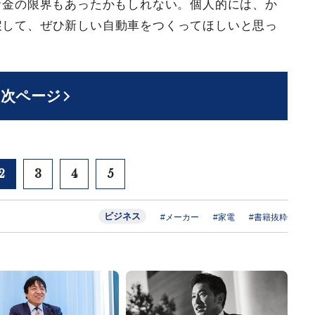
お金の限界もあったかもしれない。個人的には、か
戻して、ぜひ新しい自動車をつくってほしいと思っ
次ページ
2
3
4
5
ビジネス
#メーカー
#家電
#書籍抜粋