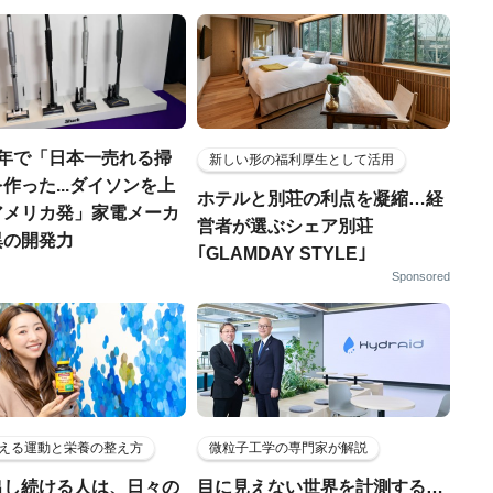
7年で「日本一売れる掃
新しい形の福利厚生として活用
作った...ダイソンを上
ホテルと別荘の利点を凝縮…経
アメリカ発」家電メーカ
営者が選ぶシェア別荘
異の開発力
｢GLAMDAY STYLE｣
Sponsored
える運動と栄養の整え方
微粒子工学の専門家が解説
出し続ける人は、日々の
目に見えない世界を計測する…