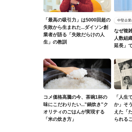
「最高の吸引力」は5000回超の
中堅企業
失敗から生まれた...ダイソン創
なぜ複雑
業者が語る「失敗だらけの人
人数組
生」の教訓
延長」で
コメ価格高騰の今、茶碗1杯の
「人生
味にこだわりたい..."鍋炊き"ク
か」そ
オリティのごはんが実現する
えた「
「米の炊き方」
られる