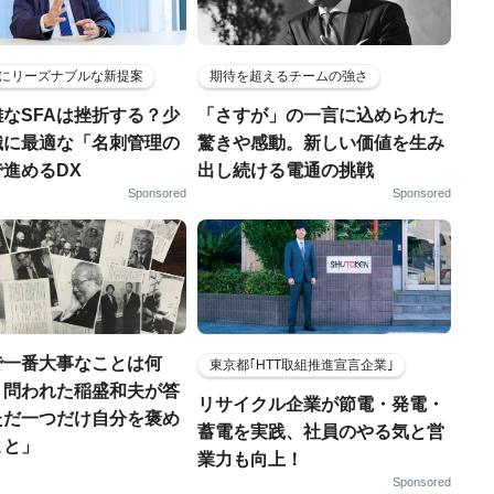
にリーズナブルな新提案
期待を超えるチームの強さ
なSFAは挫折する？少
「さすが」の一言に込められた
織に最適な「名刺管理の
驚きや感動。新しい価値を生み
進めるDX
出し続ける電通の挑戦
Sponsored
Sponsored
で一番大事なことは何
東京都｢HTT取組推進宣言企業｣
う問われた稲盛和夫が答
リサイクル企業が節電・発電・
ただ一つだけ自分を褒め
蓄電を実践、社員のやる気と営
こと」
業力も向上！
Sponsored