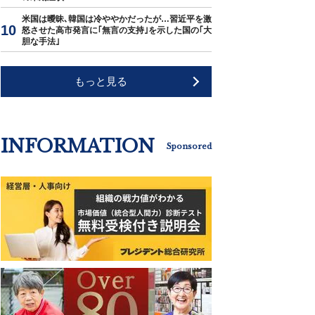
米国は曖昧､韓国は冷ややかだったが…習近平を激
怒させた高市発言に｢無言の支持｣を示した国の｢大
胆な手法｣
もっと見る
INFORMATION
Sponsored