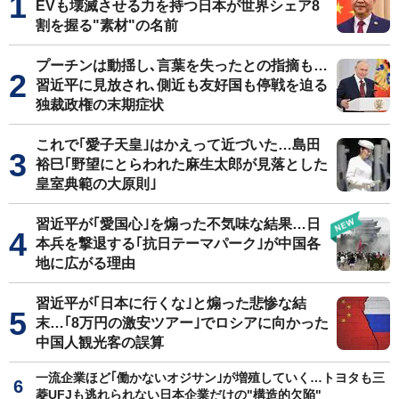
EVも壊滅させる力を持つ日本が世界シェア8
割を握る"素材"の名前
プーチンは動揺し､言葉を失ったとの指摘も…
習近平に見放され､側近も友好国も停戦を迫る
独裁政権の末期症状
これで｢愛子天皇｣はかえって近づいた…島田
裕巳｢野望にとらわれた麻生太郎が見落とした
皇室典範の大原則｣
習近平が｢愛国心｣を煽った不気味な結果…日
本兵を撃退する｢抗日テーマパーク｣が中国各
地に広がる理由
習近平が｢日本に行くな｣と煽った悲惨な結
末…｢8万円の激安ツアー｣でロシアに向かった
中国人観光客の誤算
一流企業ほど｢働かないオジサン｣が増殖していく…トヨタも三
菱UFJも逃れられない日本企業だけの"構造的欠陥"