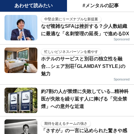
あわせて読みたい
#メンタルの記事
中堅企業にリーズナブルな新提案
なぜ複雑なSFAは挫折する？少人数組織
に最適な「名刺管理の延長」で進めるDX
Sponsored
忙しいビジネスパーソンを癒やす
ホテルのサービスと別荘の独立性を融
合…シェア別荘｢GLAMDAY STYLE｣の
魅力
Sponsored
約7割の人が禁煙に失敗している...精神科
医が失敗を繰り返す人に捧げる「完全禁
煙」への意外な近道
期待を超えるチームの強さ
「さすが」の一言に込められた驚きや感