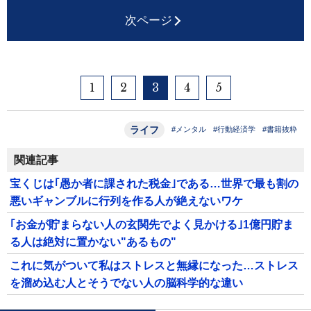
次ページ
1
2
3
4
5
ライフ
#メンタル
#行動経済学
#書籍抜粋
関連記事
宝くじは｢愚か者に課された税金｣である…世界で最も割の
悪いギャンブルに行列を作る人が絶えないワケ
｢お金が貯まらない人の玄関先でよく見かける｣1億円貯ま
る人は絶対に置かない"あるもの"
これに気がついて私はストレスと無縁になった…ストレス
を溜め込む人とそうでない人の脳科学的な違い