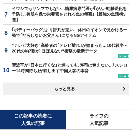
イワシでもサンマでもない...糖尿病専門医が｢がん･動脈硬化を
予防し､美肌を保つ栄養素をとれる魚の種類｣【最強の魚活術3
選】
｢ボディーバッグ｣より評判が悪い…休日のイオンで見かける一
発で｢だらしないお父さん｣になるNGアイテム
"テレビ大好き"高齢者の｢テレビ離れ｣が始まった…10代後半～
20代の約7割が"ほぼ見ない"衝撃の最新データ
習近平が｢日本に行くな｣と煽っても､寿司は奪えない…｢スシロ
ー14時間待ち｣が映し出す中国人客の本音
もっと見る
この記事の読者に
ライフの
人気の記事
人気記事