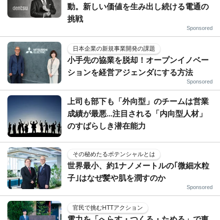
動。新しい価値を生み出し続ける電通の
挑戦
Sponsored
日本企業の新規事業開発の課題
小手先の協業を脱却！オープンイノベー
ションを経営アジェンダにする方法
Sponsored
上司も部下も「外向型」のチームは営業
成績が最悪...注目される「内向型人材」
のすばらしき潜在能力
その秘めたるポテンシャルとは
世界最小、約1ナノメートルの｢微細水粒
子｣はなぜ髪や肌を潤すのか
Sponsored
官民で挑むHTTアクション
電力を「へらす・つくる・ためる」で東