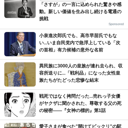
「さすが」の一言に込められた驚きや感
動。新しい価値を生み出し続ける電通の
挑戦
Sponsored
小泉進次郎氏でも、高市早苗氏でもな
い...いま自民党内で急浮上している「次
の首相」有力候補の意外な名前
異民族に3000人の皇族が連れ去られ、収
容所送りに...「戦利品」になった女性皇
族たちがたどった悲惨な結末
戦死ではなく拷問だった...売れっ子女優
がヤクザに聞かされた、尊敬する父の死
の秘密――『女神の標的』第1話
愛子さまが食べた"開けてビックリ"の駅