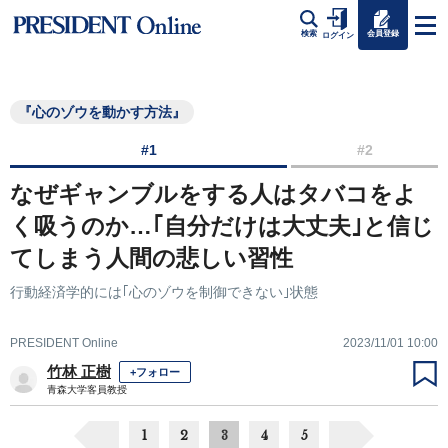
会員登録
検索
ログイン
『心のゾウを動かす方法』
#1
#2
なぜギャンブルをする人はタバコをよ
く吸うのか…｢自分だけは大丈夫｣と信じ
てしまう人間の悲しい習性
行動経済学的には｢心のゾウを制御できない｣状態
PRESIDENT Online
2023/11/01 10:00
竹林 正樹
+フォロー
青森大学客員教授
1
2
3
4
5