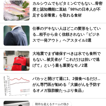
カルシウムでもビタミンCでもない...骨密
度と認知機能に直結「98%の日本人が不
足する栄養素」を取れる食材
仕事のデキない人ほどこの髪形をしてい
る...相手から全く信頼されない「ビジネ
スで一発アウト」ヘアスタイル3選
大地震でまず確保すべきは水でも食料で
もない...被災者が「これだけは担いで逃
げて」という最も重要なモノ2選
パカッと開けて週に1、2個食べるだけ...
がん専門医が勧める「大腸がんを予防す
るオメガ脂肪酸たっぷり食品」
期待を超えるチームの強さ