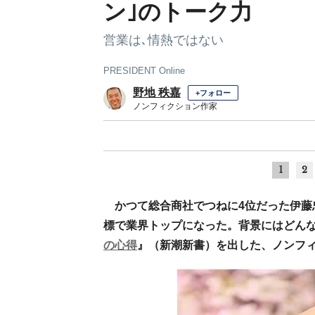
ン｣のトーク力
営業は､情熱ではない
PRESIDENT Online
野地 秩嘉
+フォロー
ノンフィクション作家
1
2
かつて総合商社でつねに4位だった伊藤
標で業界トップになった。背景にはどん
の心得
』（新潮新書）を出した、ノンフ