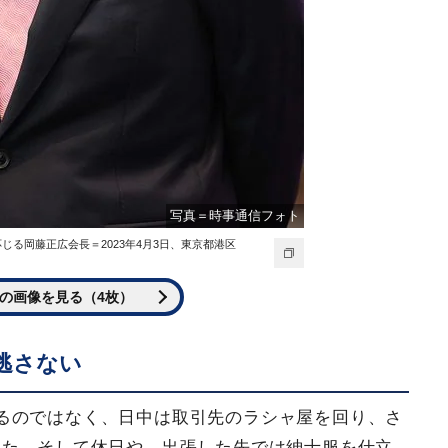
写真＝時事通信フォト
る岡藤正広会長＝2023年4月3日、東京都港区
の画像を見る（4枚）
逃さない
るのではなく、日中は取引先のラシャ屋を回り、さ
した。そして休日や、出張した先では紳士服を仕立