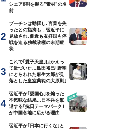
シェア8割を握る"素材"の名
前
プーチンは動揺し､言葉を失
ったとの指摘も…習近平に
見放され､側近も友好国も停
戦を迫る独裁政権の末期症
状
これで｢愛子天皇｣はかえっ
て近づいた…島田裕巳｢野望
にとらわれた麻生太郎が見
落とした皇室典範の大原則｣
習近平が｢愛国心｣を煽った
不気味な結果…日本兵を撃
退する｢抗日テーマパーク｣
が中国各地に広がる理由
習近平が｢日本に行くな｣と