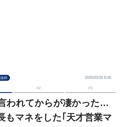
2025/03/30 8:00
籍抜粋
#2
#3
と言われてからが凄かった…
長もマネをした｢天才営業マ