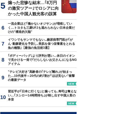
煽った悲惨な結末…｢8万円
の激安ツアー｣でロシアに向
かった中国人観光客の誤算
一流企業ほど｢働かないオジサン｣が増殖してい
く…トヨタも三菱UFJも逃れられない日本企業だ
けの"構造的欠陥"
イワシでもサンマでもない...糖尿病専門医が｢が
ん･動脈硬化を予防し､美肌を保つ栄養素をとれる
魚の種類｣【最強の魚活術3選】
｢ボディーバッグ｣より評判が悪い…休日のイオン
で見かける一発で｢だらしないお父さん｣になるNG
アイテム
"テレビ大好き"高齢者の｢テレビ離れ｣が始まっ
た…10代後半～20代の約7割が"ほぼ見ない"衝撃
の最新データ
習近平が｢日本に行くな｣と煽っても､寿司は奪えな
い…｢スシロー14時間待ち｣が映し出す中国人客の
本音