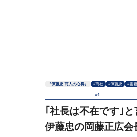
『伊藤忠 商人の心得』
#商社
#伊藤忠
#書
#1
｢社長は不在です｣
伊藤忠の岡藤正広会