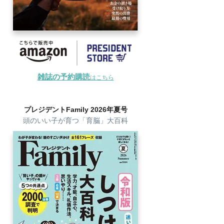
雑誌の予約購読
はこちら
プレジデントFamily 2026年夏号
頭のいい子が育つ「育脳」大百科