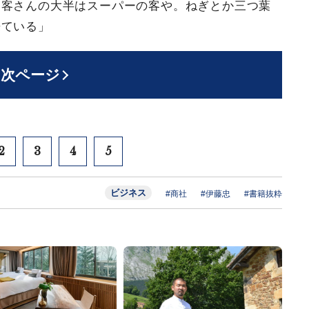
お客さんの大半はスーパーの客や。ねぎとか三つ葉
来ている」
次ページ
2
3
4
5
ビジネス
#商社
#伊藤忠
#書籍抜粋