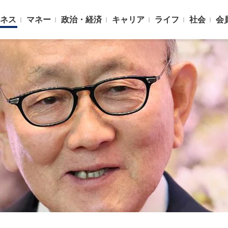
ネス
マネー
政治・経済
キャリア
ライフ
社会
会