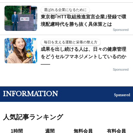
選ばれる企業になるために
東京都｢HTT取組推進宣言企業｣登録で環
境配慮時代を勝ち抜く具体策とは
Sponsored
毎日を支える運動と栄養の整え方
成果を出し続ける人は、日々の健康管理
をどうセルフマネジメントしているのか
——
Sponsored
INFORMATION
Sponsored
人気記事ランキング
1時間
週間
無料会員
有料会員