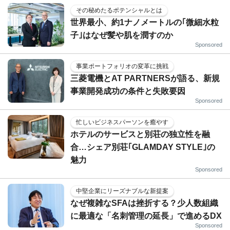
その秘めたるポテンシャルとは
世界最小、約1ナノメートルの｢微細水粒
子｣はなぜ髪や肌を潤すのか
Sponsored
事業ポートフォリオの変革に挑戦
三菱電機とAT PARTNERSが語る、新規
事業開発成功の条件と失敗要因
Sponsored
忙しいビジネスパーソンを癒やす
ホテルのサービスと別荘の独立性を融
合…シェア別荘｢GLAMDAY STYLE｣の
魅力
Sponsored
中堅企業にリーズナブルな新提案
なぜ複雑なSFAは挫折する？少人数組織
に最適な「名刺管理の延長」で進めるDX
Sponsored