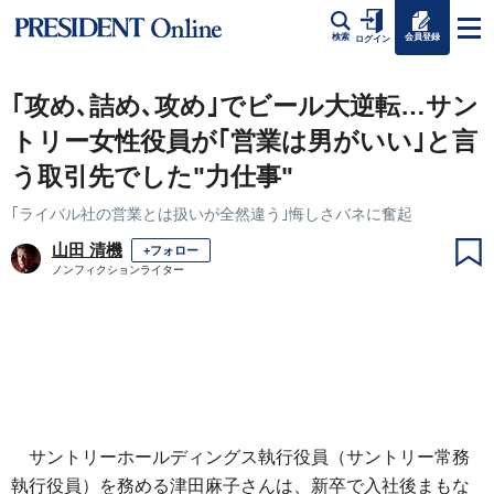
会員登録
検索
ログイン
｢攻め､詰め､攻め｣でビール大逆転…サン
トリー女性役員が｢営業は男がいい｣と言
う取引先でした"力仕事"
｢ライバル社の営業とは扱いが全然違う｣悔しさバネに奮起
山田 清機
+フォロー
ノンフィクションライター
サントリーホールディングス執行役員（サントリー常務
執行役員）を務める津田麻子さんは、新卒で入社後まもな