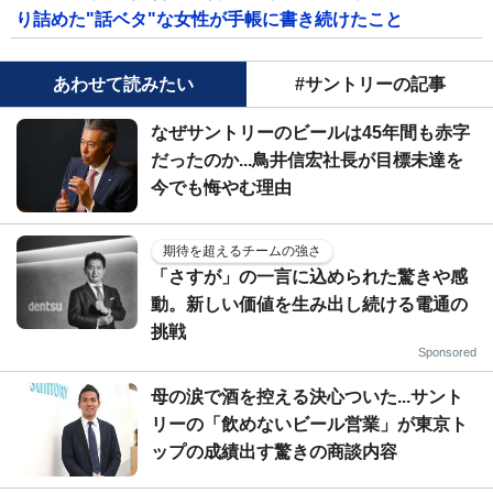
り詰めた"話ベタ"な女性が手帳に書き続けたこと
あわせて読みたい
#サントリーの記事
なぜサントリーのビールは45年間も赤字
だったのか...鳥井信宏社長が目標未達を
今でも悔やむ理由
期待を超えるチームの強さ
「さすが」の一言に込められた驚きや感
動。新しい価値を生み出し続ける電通の
挑戦
Sponsored
母の涙で酒を控える決心ついた...サント
リーの「飲めないビール営業」が東京ト
ップの成績出す驚きの商談内容