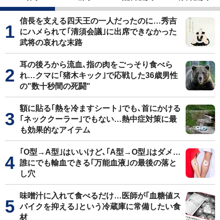
信長を支える四天王の一人だったのに…秀吉
にハメられて｢清須会議｣に出席できなかった
武将の哀れな末路
耳の後ろから流血､指の肉をごっそり食べら
れ…クマに｢猪木キック｣で応戦した36歳男性
の"数十秒間の死闘"
額に貼る｢熱を冷ますシート｣でも､首にかける
｢ネッククーラー｣でもない…熱中症対策に最
も効果的なアイテム
｢O型→A型｣はいいけど､｢A型→O型｣はダメ…
誰にでも輸血できる｢万能血液｣の最後の落と
し穴
味噌汁に入れて食べるだけ…医師が｢血糖値ス
パイクを抑える｣という冷蔵庫に常備したい食
材