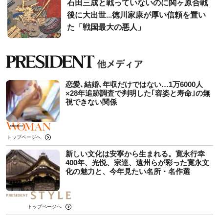
石田三成と戦っていないのに関ヶ原合戦
後に大出世...徳川家康が厚い信頼を置い
た「戦国最大の悪人」
恋愛､結婚､年収だけではない…1万6000人
×28年追跡調査で判明した｢容姿と寿命｣の無
視できない関係
トップページへ
新しい文化は安寧から生まれる。寛永行幸
400年、光悦、宗達、遠州らが彩った寛永文
化の魅力と、今年見たい名所・名作選
トップページへ