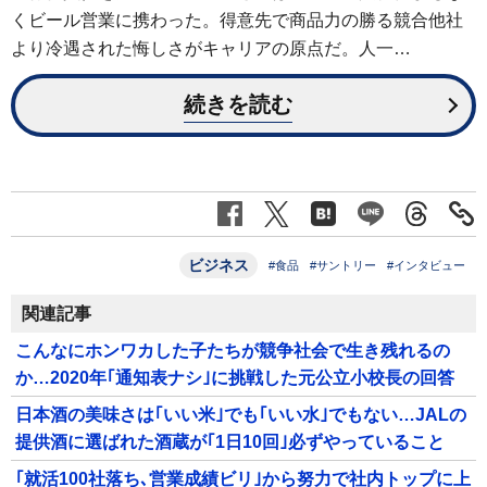
くビール営業に携わった。得意先で商品力の勝る競合他社
より冷遇された悔しさがキャリアの原点だ。人一…
続きを読む
ビジネス
#食品
#サントリー
#インタビュー
関連記事
こんなにホンワカした子たちが競争社会で生き残れるの
か…2020年｢通知表ナシ｣に挑戦した元公立小校長の回答
日本酒の美味さは｢いい米｣でも｢いい水｣でもない…JALの
提供酒に選ばれた酒蔵が｢1日10回｣必ずやっていること
｢就活100社落ち､営業成績ビリ｣から努力で社内トップに上