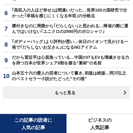
｢高収入の人ほど幸せ｣は間違いだった…世界160カ国研究で分
かった｢幸福を感じにくくなる年収｣の分岐点
襟付きなのに周囲から｢だらしない｣と思われる…帰省の際に選
んではいけない｢ユニクロの2990円のポロシャツ｣
｢ボディーバッグ｣より評判が悪い…休日のイオンで見かける一
発で｢だらしないお父さん｣になるNGアイテム
だから習近平は心底焦っている…中国のITもEVも壊滅させる力
を持つ日本が世界シェア8割を握る"素材"の名前
山本五十六の愛人の芸者について書き､初版は絶版…阿川弘之
のベストセラー小説がたどった"その後"
もっと見る
この記事の読者に
ビジネスの
人気の記事
人気記事