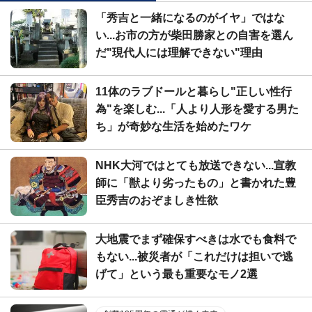
「秀吉と一緒になるのがイヤ」ではな
い...お市の方が柴田勝家との自害を選ん
だ"現代人には理解できない"理由
11体のラブドールと暮らし"正しい性行
為"を楽しむ...「人より人形を愛する男た
ち」が奇妙な生活を始めたワケ
NHK大河ではとても放送できない...宣教
師に「獣より劣ったもの」と書かれた豊
臣秀吉のおぞましき性欲
大地震でまず確保すべきは水でも食料で
もない...被災者が「これだけは担いで逃
げて」という最も重要なモノ2選