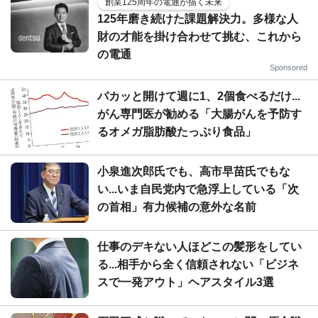
創業125周年の電通が描く未来
125年磨き続けた課題解決力。多様な人
財の才能を掛け合わせて挑む、これから
の電通
Sponsored
パカッと開けて週に1、2個食べるだけ...
がん専門医が勧める「大腸がんを予防す
るオメガ脂肪酸たっぷり食品」
小泉進次郎氏でも、高市早苗氏でもな
い...いま自民党内で急浮上している「次
の首相」有力候補の意外な名前
仕事のデキない人ほどこの髪形をしてい
る...相手から全く信頼されない「ビジネ
スで一発アウト」ヘアスタイル3選