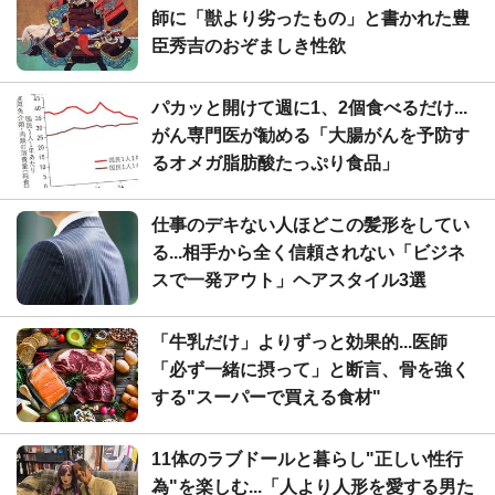
師に「獣より劣ったもの」と書かれた豊
臣秀吉のおぞましき性欲
パカッと開けて週に1、2個食べるだけ...
がん専門医が勧める「大腸がんを予防す
るオメガ脂肪酸たっぷり食品」
仕事のデキない人ほどこの髪形をしてい
る...相手から全く信頼されない「ビジネ
スで一発アウト」ヘアスタイル3選
「牛乳だけ」よりずっと効果的...医師
「必ず一緒に摂って」と断言、骨を強く
する"スーパーで買える食材"
11体のラブドールと暮らし"正しい性行
為"を楽しむ...「人より人形を愛する男た