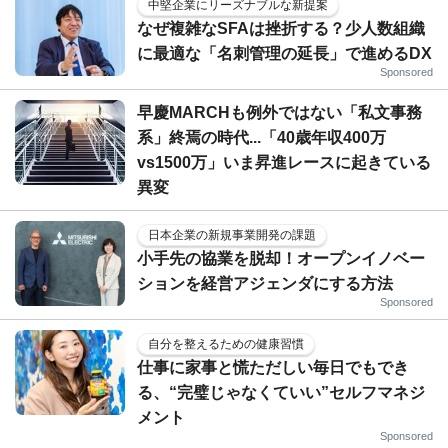
中堅企業にリーズナブルな新提案
なぜ複雑なSFAは挫折する？少人数組織
に最適な「名刺管理の延長」で進めるDX
Sponsored
早慶MARCHも例外ではない「私文事務
系」終焉の時代...「40歳年収400万
vs1500万」いま昇進レースに起きている
異変
日本企業の新規事業開発の課題
小手先の協業を脱却！オープンイノベー
ションを経営アジェンダにする方法
Sponsored
自分を整えるための健康習慣
仕事に家事と慌ただしい毎日でもでき
る、“完璧じゃなくていい”セルフマネジ
メント
Sponsored