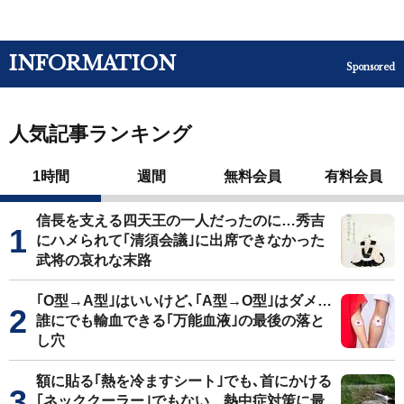
INFORMATION
Sponsored
人気記事ランキング
1時間
週間
無料会員
有料会員
信長を支える四天王の一人だったのに…秀吉
にハメられて｢清須会議｣に出席できなかった
武将の哀れな末路
｢O型→A型｣はいいけど､｢A型→O型｣はダメ…
誰にでも輸血できる｢万能血液｣の最後の落と
し穴
額に貼る｢熱を冷ますシート｣でも､首にかける
｢ネッククーラー｣でもない…熱中症対策に最