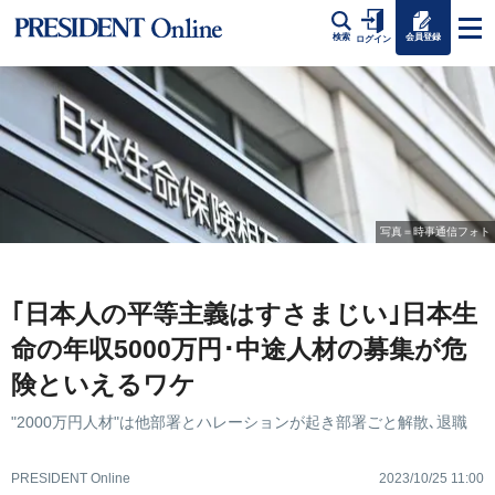
会員登録
検索
ログイン
写真＝時事通信フォト
｢日本人の平等主義はすさまじい｣日本生
命の年収5000万円･中途人材の募集が危
険といえるワケ
"2000万円人材"は他部署とハレーションが起き部署ごと解散､退職
PRESIDENT Online
2023/10/25 11:00