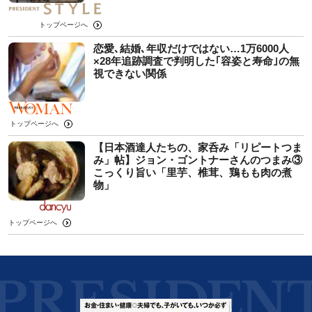
トップページへ
恋愛､結婚､年収だけではない…1万6000人
×28年追跡調査で判明した｢容姿と寿命｣の無
視できない関係
トップページへ
【日本酒達人たちの、家呑み「リピートつま
み」帖】ジョン・ゴントナーさんのつまみ③
こっくり旨い「里芋、椎茸、鶏もも肉の煮
物」
トップページへ