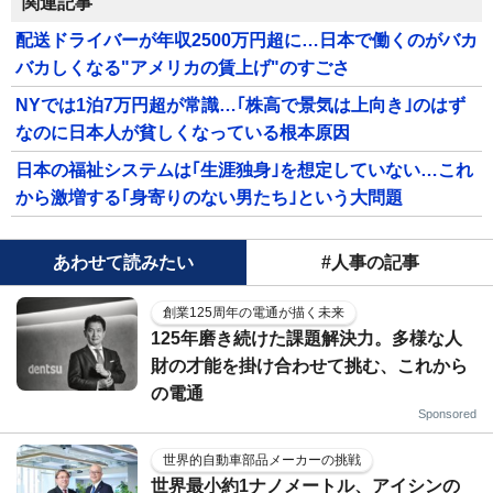
関連記事
配送ドライバーが年収2500万円超に…日本で働くのがバカ
バカしくなる"アメリカの賃上げ"のすごさ
NYでは1泊7万円超が常識…｢株高で景気は上向き｣のはず
なのに日本人が貧しくなっている根本原因
日本の福祉システムは｢生涯独身｣を想定していない…これ
から激増する｢身寄りのない男たち｣という大問題
あわせて読みたい
#人事の記事
創業125周年の電通が描く未来
125年磨き続けた課題解決力。多様な人
財の才能を掛け合わせて挑む、これから
の電通
Sponsored
世界的自動車部品メーカーの挑戦
世界最小約1ナノメートル、アイシンの