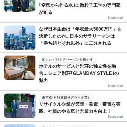
｢空気から作る水｣に微粒子工学の専門家
が迫る
Sponsored
なぜ日本生命は「年収最大5000万円」を
決断したのか...日本のサラリーマンは
「勝ち組とそれ以外」に二分される
忙しいビジネスパーソンを癒やす
ホテルのサービスと別荘の独立性を融
合…シェア別荘｢GLAMDAY STYLE｣の
魅力
Sponsored
東京都｢HTT取組推進宣言企業｣
リサイクル企業が節電・発電・蓄電を実
践、社員のやる気と営業力も向上！
Sponsored