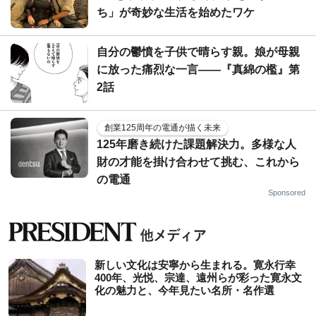
ち」が奇妙な生活を始めたワケ
自分の鬱憤を子供で晴らす親。娘が母親
に放った痛烈な一言――『真綿の檻』第
2話
創業125周年の電通が描く未来
125年磨き続けた課題解決力。多様な人
財の才能を掛け合わせて挑む、これから
の電通
Sponsored
新しい文化は安寧から生まれる。寛永行幸
400年、光悦、宗達、遠州らが彩った寛永文
化の魅力と、今年見たい名所・名作選