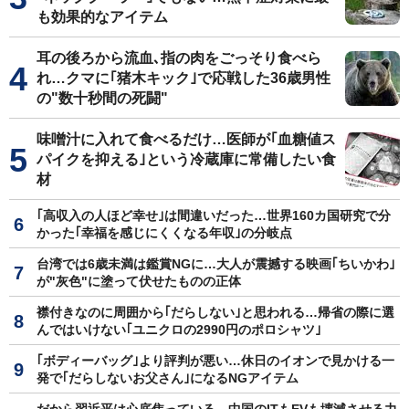
も効果的なアイテム
耳の後ろから流血､指の肉をごっそり食べら
れ…クマに｢猪木キック｣で応戦した36歳男性
の"数十秒間の死闘"
味噌汁に入れて食べるだけ…医師が｢血糖値ス
パイクを抑える｣という冷蔵庫に常備したい食
材
｢高収入の人ほど幸せ｣は間違いだった…世界160カ国研究で分
かった｢幸福を感じにくくなる年収｣の分岐点
台湾では6歳未満は鑑賞NGに…大人が震撼する映画｢ちいかわ｣
が"灰色"に塗って伏せたものの正体
襟付きなのに周囲から｢だらしない｣と思われる…帰省の際に選
んではいけない｢ユニクロの2990円のポロシャツ｣
｢ボディーバッグ｣より評判が悪い…休日のイオンで見かける一
発で｢だらしないお父さん｣になるNGアイテム