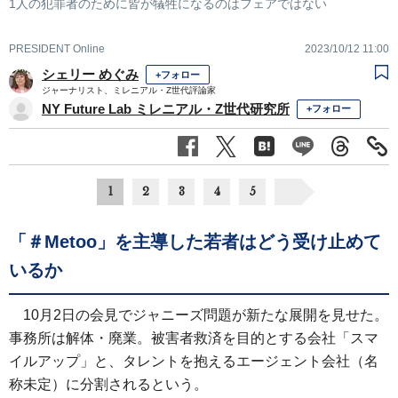
1人の犯罪者のために皆が犠牲になるのはフェアではない
PRESIDENT Online
2023/10/12 11:00
シェリー めぐみ
+フォロー
ジャーナリスト、ミレニアル・Z世代評論家
NY Future Lab ミレニアル・Z世代研究所
+フォロー
1
2
3
4
5
「＃Metoo」を主導した若者はどう受け止めて
いるか
10月2日の会見でジャニーズ問題が新たな展開を見せた。
事務所は解体・廃業。被害者救済を目的とする会社「スマ
イルアップ」と、タレントを抱えるエージェント会社（名
称未定）に分割されるという。