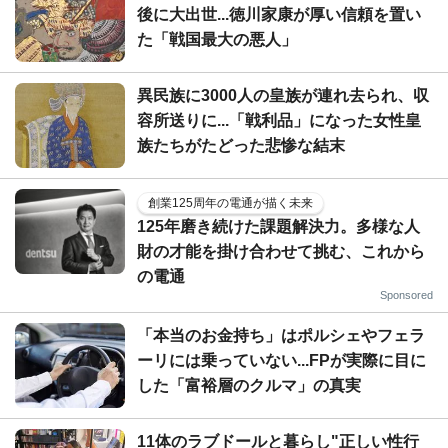
後に大出世...徳川家康が厚い信頼を置い
た「戦国最大の悪人」
異民族に3000人の皇族が連れ去られ、収
容所送りに...「戦利品」になった女性皇
族たちがたどった悲惨な結末
創業125周年の電通が描く未来
125年磨き続けた課題解決力。多様な人
財の才能を掛け合わせて挑む、これから
の電通
Sponsored
「本当のお金持ち」はポルシェやフェラ
ーリには乗っていない...FPが実際に目に
した「富裕層のクルマ」の真実
11体のラブドールと暮らし"正しい性行