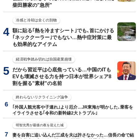
柴田勝家の"急所"
冷感と冷却は全くの別物
額に貼る｢熱を冷ますシート｣でも､首にかける
｢ネッククーラー｣でもない…熱中症対策に最
も効果的なアイテム
経済戦争踏み切れば自国産業崩壊
だから習近平は心底焦っている…中国のITも
EVも壊滅させる力を持つ日本が世界シェア8
割を握る"素材"の名前
終わらないリクライニング論争
｢外国人観光客や子連れ｣より厄介…JR東海が明かした､乗客を
イライラさせる｢令和の新幹線2大トラブル｣
明智光秀が最後の夜を迎えた城
妻を自害に追い込んだ三成を夫は許さなかった…信長の命で結