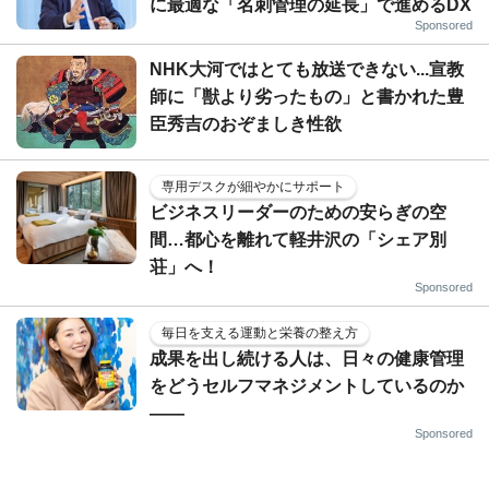
に最適な「名刺管理の延長」で進めるDX
Sponsored
NHK大河ではとても放送できない...宣教
師に「獣より劣ったもの」と書かれた豊
臣秀吉のおぞましき性欲
専用デスクが細やかにサポート
ビジネスリーダーのための安らぎの空
間…都心を離れて軽井沢の「シェア別
荘」へ！
Sponsored
毎日を支える運動と栄養の整え方
成果を出し続ける人は、日々の健康管理
をどうセルフマネジメントしているのか
——
Sponsored