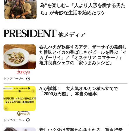
為"を楽しむ...「人より人形を愛する男た
ち」が奇妙な生活を始めたワケ
吞んべえが歓喜するアテ。ザーサイの発酵し
た旨味とイカの香ばしさがビールを呼ぶ「イ
カザーサイ」／『オステリア コマチーナ』
⻲井良真シェフの「家つまみレシピ」
トップページへ
AIが試算！ 大人気オルカン積み立てで
「2000万円超」、本当の確率
トップページへ
新しい文化は安寧から生まれる。寛永行幸