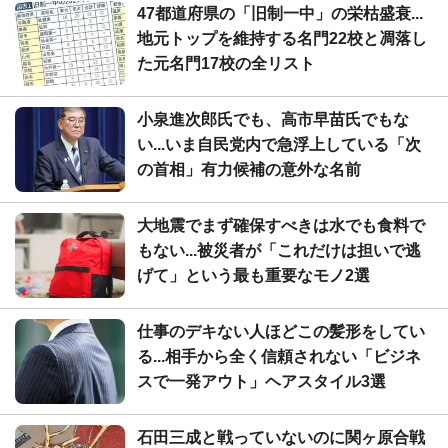
47都道府県の「旧制一中」の栄枯盛衰...
地元トップを維持する名門22校と凋落し
た元名門17校の全リスト
小泉進次郎氏でも、高市早苗氏でもな
い...いま自民党内で急浮上している「次
の首相」有力候補の意外な名前
大地震でまず確保すべきは水でも食料で
もない...被災者が「これだけは担いで逃
げて」という最も重要なモノ2選
仕事のデキない人ほどこの髪形をしてい
る...相手から全く信頼されない「ビジネ
スで一発アウト」ヘアスタイル3選
石田三成と戦っていないのに関ヶ原合戦