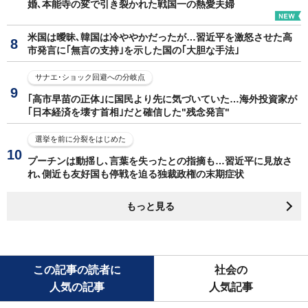
婚､本能寺の変で引き裂かれた戦国一の熱愛夫婦
米国は曖昧､韓国は冷ややかだったが…習近平を激怒させた高
市発言に｢無言の支持｣を示した国の｢大胆な手法｣
サナエ･ショック回避への分岐点
｢高市早苗の正体｣に国民より先に気づいていた…海外投資家が
｢日本経済を壊す首相｣だと確信した"残念発言"
選挙を前に分裂をはじめた
プーチンは動揺し､言葉を失ったとの指摘も…習近平に見放さ
れ､側近も友好国も停戦を迫る独裁政権の末期症状
もっと見る
この記事の読者に
社会の
人気の記事
人気記事