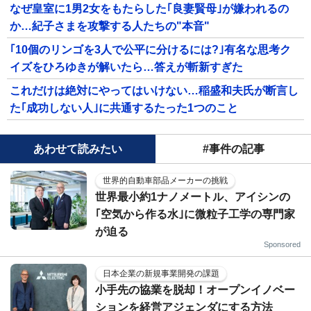
なぜ皇室に1男2女をもたらした｢良妻賢母｣が嫌われるの
か…紀子さまを攻撃する人たちの"本音"
｢10個のリンゴを3人で公平に分けるには?｣有名な思考ク
イズをひろゆきが解いたら…答えが斬新すぎた
これだけは絶対にやってはいけない…稲盛和夫氏が断言し
た｢成功しない人｣に共通するたった1つのこと
あわせて読みたい
#事件の記事
世界的自動車部品メーカーの挑戦
世界最小約1ナノメートル、アイシンの
｢空気から作る水｣に微粒子工学の専門家
が迫る
Sponsored
日本企業の新規事業開発の課題
小手先の協業を脱却！オープンイノベー
ションを経営アジェンダにする方法