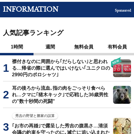
INFORMATION
Sponsored
人気記事ランキング
1時間
週間
無料会員
有料会員
襟付きなのに周囲から｢だらしない｣と思われ
る…帰省の際に選んではいけない｢ユニクロの
2990円のポロシャツ｣
耳の後ろから流血､指の肉をごっそり食べら
れ…クマに｢猪木キック｣で応戦した36歳男性
の"数十秒間の死闘"
秀吉の野望と勝家の誤算
｢お市の再婚｣で露呈した秀吉の腹黒さ…清須
会議の約束を守ったのに､滅亡に追い込まれた