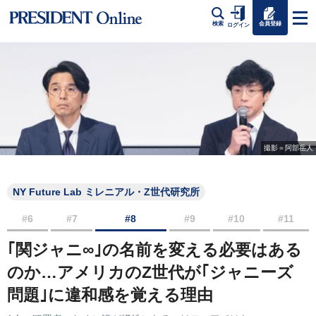
会員登録
検索
ログイン
撮影＝阿部岳人
NY Future Lab ミレニアル・Z世代研究所
#6
#7
#8
#9
#10
#11
｢関ジャニ∞｣の名前を変える必要はある
のか…アメリカのZ世代が｢ジャニーズ
問題｣に違和感を覚える理由