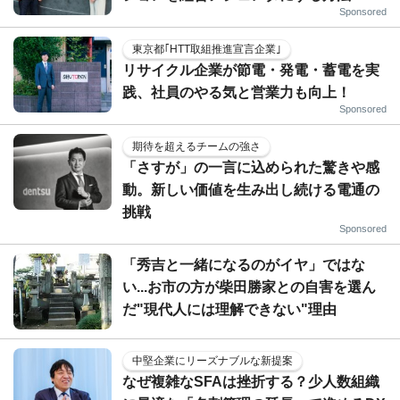
Sponsored
東京都｢HTT取組推進宣言企業｣
リサイクル企業が節電・発電・蓄電を実
践、社員のやる気と営業力も向上！
Sponsored
期待を超えるチームの強さ
「さすが」の一言に込められた驚きや感
動。新しい価値を生み出し続ける電通の
挑戦
Sponsored
「秀吉と一緒になるのがイヤ」ではな
い...お市の方が柴田勝家との自害を選ん
だ"現代人には理解できない"理由
中堅企業にリーズナブルな新提案
なぜ複雑なSFAは挫折する？少人数組織