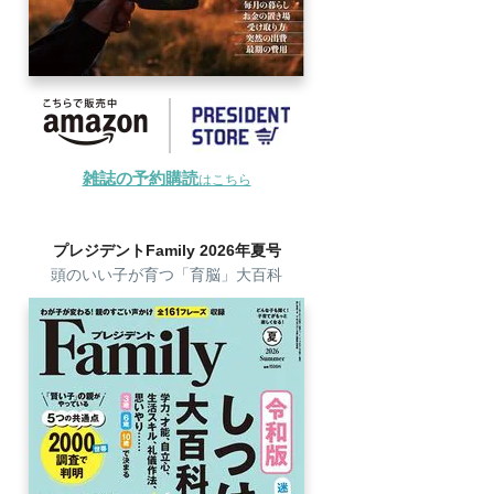
雑誌の予約購読
はこちら
プレジデントFamily 2026年夏号
頭のいい子が育つ「育脳」大百科