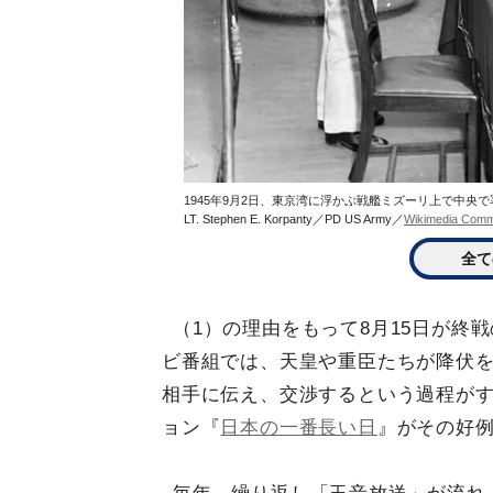
1945年9月2日、東京湾に浮かぶ戦艦ミズーリ上で中央で署名を行う
LT. Stephen E. Korpanty／PD US Army／
Wikimedia Com
全て
（1）の理由をもって8月15日が終
ビ番組では、天皇や重臣たちが降伏
相手に伝え、交渉するという過程が
ョン『
日本の一番長い日
』がその好