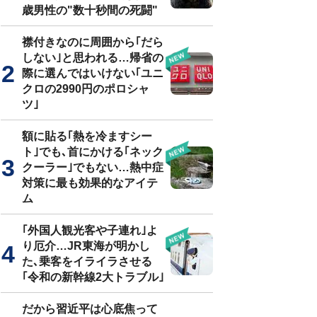
歳男性の"数十秒間の死闘"
襟付きなのに周囲から｢だら
しない｣と思われる…帰省の
際に選んではいけない｢ユニ
クロの2990円のポロシャ
ツ｣
額に貼る｢熱を冷ますシー
ト｣でも､首にかける｢ネック
クーラー｣でもない…熱中症
対策に最も効果的なアイテ
ム
｢外国人観光客や子連れ｣よ
り厄介…JR東海が明かし
た､乗客をイライラさせる
｢令和の新幹線2大トラブル｣
だから習近平は心底焦って