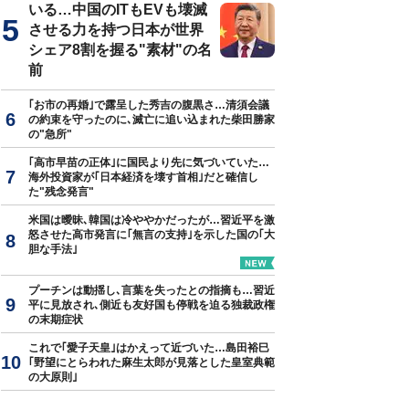
いる…中国のITもEVも壊滅
させる力を持つ日本が世界
シェア8割を握る"素材"の名
前
｢お市の再婚｣で露呈した秀吉の腹黒さ…清須会議
の約束を守ったのに､滅亡に追い込まれた柴田勝家
の"急所"
｢高市早苗の正体｣に国民より先に気づいていた…
海外投資家が｢日本経済を壊す首相｣だと確信し
た"残念発言"
米国は曖昧､韓国は冷ややかだったが…習近平を激
怒させた高市発言に｢無言の支持｣を示した国の｢大
胆な手法｣
プーチンは動揺し､言葉を失ったとの指摘も…習近
平に見放され､側近も友好国も停戦を迫る独裁政権
の末期症状
これで｢愛子天皇｣はかえって近づいた…島田裕巳
｢野望にとらわれた麻生太郎が見落とした皇室典範
の大原則｣