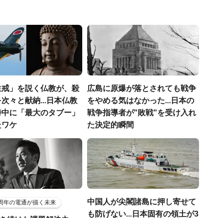
生戒」を説く仏教が、殺
広島に原爆が落とされても戦争
次々と献納...日本仏教
をやめる気はなかった...日本の
時中に「最大のタブー」
戦争指導者が"敗戦"を受け入れ
たワケ
た決定的瞬間
中国人が尖閣諸島に押し寄せて
5周年の電通が描く未来
も防げない...日本固有の領土が3