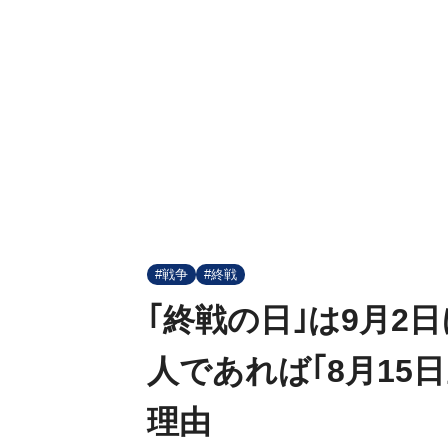
#戦争
#終戦
｢終戦の日｣は9月2
人であれば｢8月15
理由