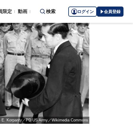
員限定
動画
検索
ログイン
会員登録
en E. Korpanty／PD US Army／Wikimedia Commons