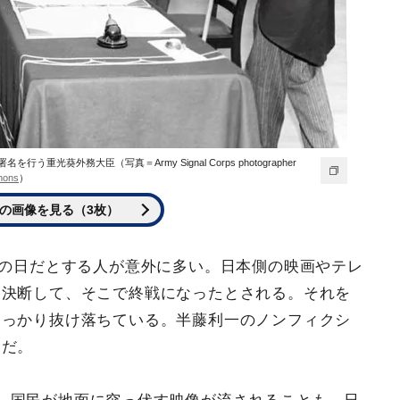
重光葵外務大臣（写真＝Army Signal Corps photographer
mons
）
の画像を見る（3枚）
戦の日だとする人が意外に多い。日本側の映画やテレ
を決断して、そこで終戦になったとされる。それを
すっかり抜け落ちている。半藤利一のノンフィクシ
例だ。