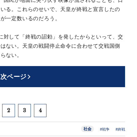
、国民が地面に突っ伏す映像が流されることも、日
ている。これらのせいで、天皇が終戦と宣言したの
人が一定数いるのだろう。
に対して「終戦の詔勅」を発したからといって、交
ではない。天皇の戦闘停止命令に合わせて交戦国側
ならない。
次ページ
2
3
4
社会
#戦争
#終戦