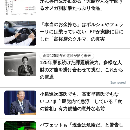
がん専門医が勧める「大腸がんを予防す
るオメガ脂肪酸たっぷり食品」
「本当のお金持ち」はポルシェやフェラ
ーリには乗っていない...FPが実際に目に
した「富裕層のクルマ」の真実
創業125周年の電通が描く未来
125年磨き続けた課題解決力。多様な人
財の才能を掛け合わせて挑む、これから
の電通
Sponsored
小泉進次郎氏でも、高市早苗氏でもな
い...いま自民党内で急浮上している「次
の首相」有力候補の意外な名前
バフェットも「現金は危険だ」と警告し