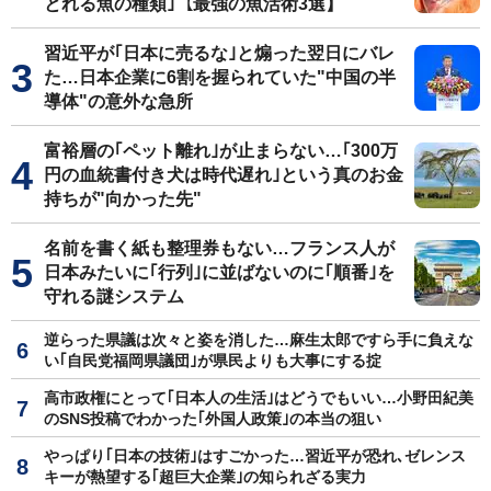
とれる魚の種類｣【最強の魚活術3選】
習近平が｢日本に売るな｣と煽った翌日にバレ
た…日本企業に6割を握られていた"中国の半
導体"の意外な急所
富裕層の｢ペット離れ｣が止まらない…｢300万
円の血統書付き犬は時代遅れ｣という真のお金
持ちが"向かった先"
名前を書く紙も整理券もない…フランス人が
日本みたいに｢行列｣に並ばないのに｢順番｣を
守れる謎システム
逆らった県議は次々と姿を消した…麻生太郎ですら手に負えな
い｢自民党福岡県議団｣が県民よりも大事にする掟
高市政権にとって｢日本人の生活｣はどうでもいい…小野田紀美
のSNS投稿でわかった｢外国人政策｣の本当の狙い
やっぱり｢日本の技術｣はすごかった…習近平が恐れ､ゼレンス
キーが熱望する｢超巨大企業｣の知られざる実力