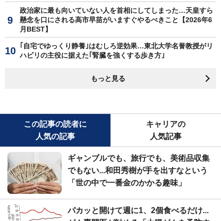
政治家に最も向いていない人を首相にしてしまった…天皇すら
懸念を口にされる高市早苗がいますぐやるべきこと【2026年6
月BEST】
｢自宅でゆっくり静養｣はむしろ逆効果…東北大学名誉教授がリ
ハビリの主役に据えた｢腎臓を強くする歩き方｣
もっと見る
この記事の読者に
キャリアの
人気の記事
人気記事
ギャンブルでも、旅行でも、美術品収集
でもない...和田秀樹が手を出すなという
「世の中で一番金のかかる趣味」
パカッと開けて週に1、2個食べるだけ...