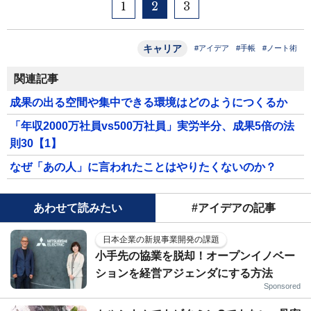
1
2
3
キャリア
#アイデア
#手帳
#ノート術
関連記事
成果の出る空間や集中できる環境はどのようにつくるか
「年収2000万社員vs500万社員」実労半分、成果5倍の法
則30【1】
なぜ「あの人」に言われたことはやりたくないのか？
あわせて読みたい
#アイデアの記事
日本企業の新規事業開発の課題
小手先の協業を脱却！オープンイノベー
ションを経営アジェンダにする方法
Sponsored