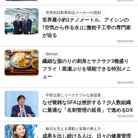
世界的自動車部品メーカーの挑戦
世界最小約1ナノメートル、アイシンの
｢空気から作る水｣に微粒子工学の専門家
が迫る
Sponsored
dancyu
繊細な脂のりの刺身とサクサク3種盛り
フライ！黒瀬ぶりを堪能できる特別メニ
ュー
Sponsored
中堅企業にリーズナブルな新提案
なぜ複雑なSFAは挫折する？少人数組織
に最適な「名刺管理の延長」で進めるDX
Sponsored
毎日を支える運動と栄養の整え方
成果を出し続ける人は、日々の健康管理