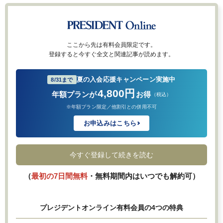
ここから先は有料会員限定です。
登録すると今すぐ全文と関連記事が読めます。
夏の入会応援キャンペーン実施中
8/31まで
4,800円
年額プランが
お得
（税込）
※年額プラン限定／他割引との併用不可
お申込みはこちら
今すぐ登録して続きを読む
（
最初の7日間無料
・無料期間内はいつでも解約可）
プレジデントオンライン有料会員の4つの特典