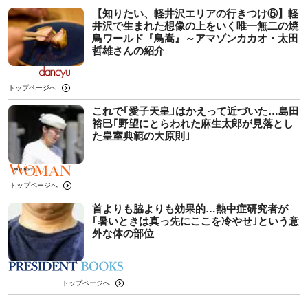
【知りたい、軽井沢エリアの行きつけ⑤】軽
井沢で生まれた想像の上をいく唯一無二の焼
鳥ワールド『鳥嵩』～アマゾンカカオ・太田
哲雄さんの紹介
トップページへ
これで｢愛子天皇｣はかえって近づいた…島田
裕巳｢野望にとらわれた麻生太郎が見落とし
た皇室典範の大原則｣
トップページへ
首よりも脇よりも効果的…熱中症研究者が
｢暑いときは真っ先にここを冷やせ｣という意
外な体の部位
トップページへ