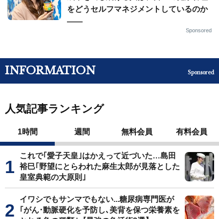
をどうセルフマネジメントしているのか
——
Sponsored
INFORMATION
Sponsored
人気記事ランキング
1時間
週間
無料会員
有料会員
これで｢愛子天皇｣はかえって近づいた…島田
裕巳｢野望にとらわれた麻生太郎が見落とした
皇室典範の大原則｣
イワシでもサンマでもない...糖尿病専門医が
｢がん･動脈硬化を予防し､美背を保つ栄養素を