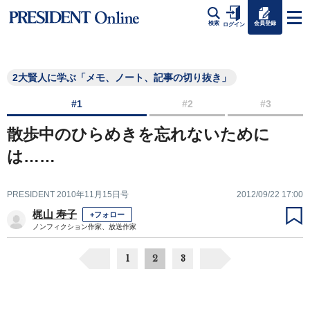
会員登録
検索
ログイン
2大賢人に学ぶ「メモ、ノート、記事の切り抜き」
#1
#2
#3
散歩中のひらめきを忘れないために
は……
PRESIDENT 2010年11月15日号
2012/09/22 17:00
梶山 寿子
+フォロー
ノンフィクション作家、放送作家
1
2
3