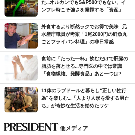
た...オルカンでもS&P500でもない、イ
ンフレ時こそ強さを発揮する「資産」
外食するより断然ラクでお得で美味...元
水産庁職員が考案「1尾2000円の鮮魚丸
ごとフライパン料理」の非日常感
食前に「たった一杯」飲むだけで肝臓の
脂肪を落とせる...専門医の中では常識
「食物繊維、発酵食品」あと一つは?
11体のラブドールと暮らし"正しい性行
為"を楽しむ...「人より人形を愛する男た
ち」が奇妙な生活を始めたワケ