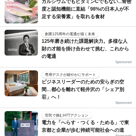
カルシウムでもビタミンCでもない...骨密
度と認知機能に直結「98%の日本人が不
足する栄養素」を取れる食材
創業125周年の電通が描く未来
125年磨き続けた課題解決力。多様な人
財の才能を掛け合わせて挑む、これから
の電通
Sponsored
専用デスクが細やかにサポート
ビジネスリーダーのための安らぎの空
間…都心を離れて軽井沢の「シェア別
荘」へ！
Sponsored
官民で挑むHTTアクション
電力を「へらす・つくる・ためる」で東
京都と企業が歩む持続可能社会への道
Sponsored