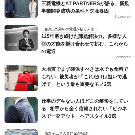
三菱電機とAT PARTNERSが語る、新規
事業開発成功の条件と失敗要因
Sponsored
創業125周年の電通が描く未来
125年磨き続けた課題解決力。多様な人
財の才能を掛け合わせて挑む、これから
の電通
Sponsored
大地震でまず確保すべきは水でも食料で
もない...被災者が「これだけは担いで逃
げて」という最も重要なモノ2選
仕事のデキない人ほどこの髪形をしてい
る...相手から全く信頼されない「ビジネ
スで一発アウト」ヘアスタイル3選
微粒子工学の専門家が解説