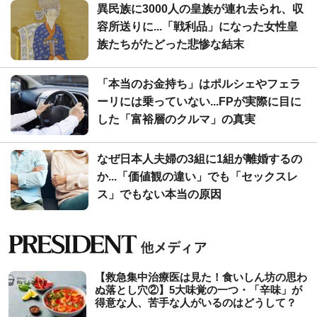
異民族に3000人の皇族が連れ去られ、収
容所送りに...「戦利品」になった女性皇
族たちがたどった悲惨な結末
「本当のお金持ち」はポルシェやフェラ
ーリには乗っていない...FPが実際に目に
した「富裕層のクルマ」の真実
なぜ日本人夫婦の3組に1組が離婚するの
か...「価値観の違い」でも「セックスレ
ス」でもない本当の原因
【救急集中治療医は見た！食いしん坊の思わ
ぬ落とし穴②】5大味覚の一つ・「辛味」が
得意な人、苦手な人がいるのはどうして？