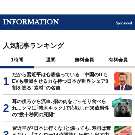
INFORMATION
Sponsored
人気記事ランキング
1時間
週間
無料会員
有料会員
だから習近平は心底焦っている…中国のITも
EVも壊滅させる力を持つ日本が世界シェア8
割を握る"素材"の名前
耳の後ろから流血､指の肉をごっそり食べら
れ…クマに｢猪木キック｣で応戦した36歳男性
の"数十秒間の死闘"
習近平が｢日本に行くな｣と煽っても､寿司は奪
えない…｢スシロー14時間待ち｣が映し出す中