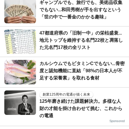
ギャンブルでも、旅行でも、美術品収集
でもない...和田秀樹が手を出すなという
「世の中で一番金のかかる趣味」
47都道府県の「旧制一中」の栄枯盛衰...
地元トップを維持する名門22校と凋落し
た元名門17校の全リスト
カルシウムでもビタミンCでもない...骨密
度と認知機能に直結「98%の日本人が不
足する栄養素」を取れる食材
創業125周年の電通が描く未来
125年磨き続けた課題解決力。多様な人
財の才能を掛け合わせて挑む、これから
の電通
Sponsored