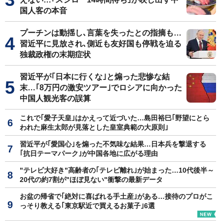
国人客の本音
プーチンは動揺し､言葉を失ったとの指摘も…
習近平に見放され､側近も友好国も停戦を迫る
独裁政権の末期症状
習近平が｢日本に行くな｣と煽った悲惨な結
末…｢8万円の激安ツアー｣でロシアに向かった
中国人観光客の誤算
これで｢愛子天皇｣はかえって近づいた…島田裕巳｢野望にとら
われた麻生太郎が見落とした皇室典範の大原則｣
習近平が｢愛国心｣を煽った不気味な結果…日本兵を撃退する
｢抗日テーマパーク｣が中国各地に広がる理由
"テレビ大好き"高齢者の｢テレビ離れ｣が始まった…10代後半～
20代の約7割が"ほぼ見ない"衝撃の最新データ
お盆の帰省で｢絶対に喜ばれる手土産｣がある…接待のプロがこ
っそり教える｢東京駅近で買えるお菓子｣6選