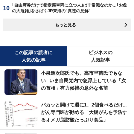
｢自由席券だけで指定席車両に立つ人｣は非常識なのか…｢お盆
の大混雑｣をさばくJR東海の"真逆の見解"
もっと見る
この記事の読者に
ビジネスの
人気の記事
人気記事
小泉進次郎氏でも、高市早苗氏でもな
い...いま自民党内で急浮上している「次
の首相」有力候補の意外な名前
パカッと開けて週に1、2個食べるだけ...
がん専門医が勧める「大腸がんを予防す
るオメガ脂肪酸たっぷり食品」