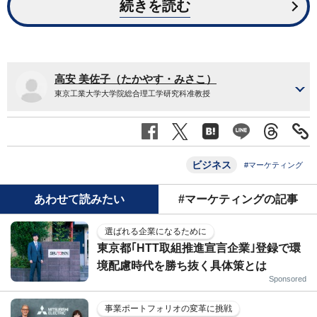
続きを読む
高安 美佐子（たかやす・みさこ）
東京工業大学大学院総合理工学研究科准教授
ビジネス
#マーケティング
あわせて読みたい
#マーケティングの記事
選ばれる企業になるために
東京都｢HTT取組推進宣言企業｣登録で環
境配慮時代を勝ち抜く具体策とは
Sponsored
事業ポートフォリオの変革に挑戦