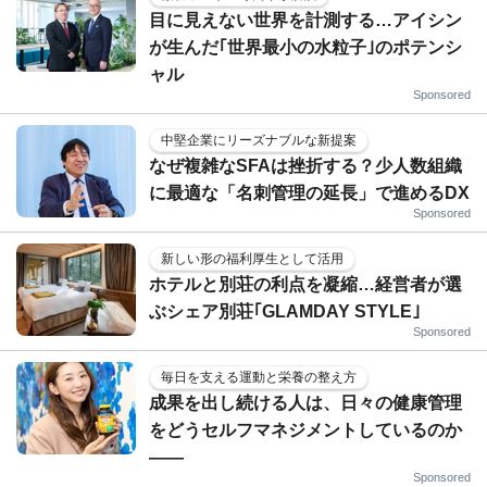
目に見えない世界を計測する…アイシン
が生んだ｢世界最小の水粒子｣のポテンシ
ャル
Sponsored
中堅企業にリーズナブルな新提案
なぜ複雑なSFAは挫折する？少人数組織
に最適な「名刺管理の延長」で進めるDX
Sponsored
新しい形の福利厚生として活用
ホテルと別荘の利点を凝縮…経営者が選
ぶシェア別荘｢GLAMDAY STYLE｣
Sponsored
毎日を支える運動と栄養の整え方
成果を出し続ける人は、日々の健康管理
をどうセルフマネジメントしているのか
——
Sponsored