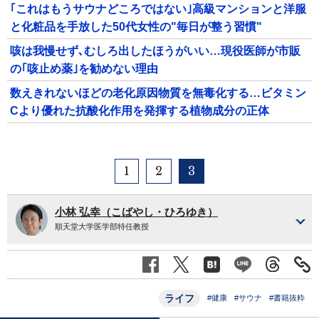
｢これはもうサウナどころではない｣高級マンションと洋服
と化粧品を手放した50代女性の"毎日が整う習慣"
咳は我慢せず､むしろ出したほうがいい…現役医師が市販
の｢咳止め薬｣を勧めない理由
数えきれないほどの老化原因物質を無毒化する…ビタミン
Cより優れた抗酸化作用を発揮する植物成分の正体
1
2
3
小林 弘幸（こばやし・ひろゆき）
順天堂大学医学部特任教授
ライフ
#健康
#サウナ
#書籍抜粋