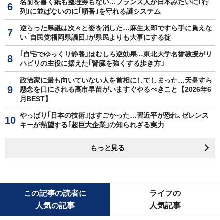
名前を書く紙も整理券もない…フランス人が日本みたいに｢行
列｣に並ばないのに｢順番｣を守れる謎システム
逆らった県議は次々と姿を消した…麻生太郎ですら手に負えな
い｢自民党福岡県議団｣が県民よりも大事にする掟
｢自宅でゆっくり静養｣はむしろ逆効果…東北大学名誉教授がリ
ハビリの主役に据えた｢腎臓を強くする歩き方｣
政治家に最も向いていない人を首相にしてしまった…天皇すら
懸念を口にされる高市早苗がいますぐやるべきこと【2026年6
月BEST】
やっぱり｢日本の技術｣はすごかった…習近平が恐れ､ゼレンス
キーが熱望する｢超巨大企業｣の知られざる実力
もっと見る
この記事の読者に
ライフの
人気の記事
人気記事