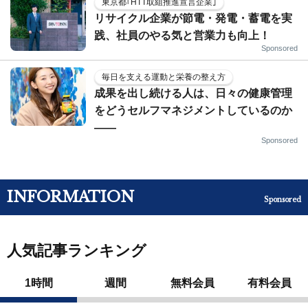
東京都｢HTT取組推進宣言企業｣
リサイクル企業が節電・発電・蓄電を実
践、社員のやる気と営業力も向上！
Sponsored
毎日を支える運動と栄養の整え方
成果を出し続ける人は、日々の健康管理
をどうセルフマネジメントしているのか
——
Sponsored
INFORMATION
Sponsored
人気記事ランキング
1時間
週間
無料会員
有料会員