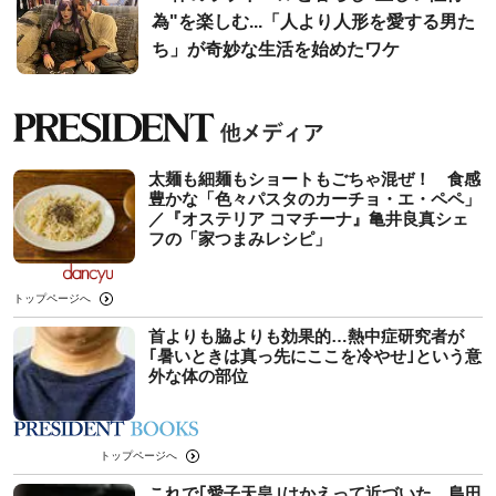
為"を楽しむ...「人より人形を愛する男た
ち」が奇妙な生活を始めたワケ
太麺も細麺もショートもごちゃ混ぜ！ 食感
豊かな「色々パスタのカーチョ・エ・ペペ」
／『オステリア コマチーナ』亀井良真シェ
フの「家つまみレシピ」
トップページへ
首よりも脇よりも効果的…熱中症研究者が
｢暑いときは真っ先にここを冷やせ｣という意
外な体の部位
トップページへ
これで｢愛子天皇｣はかえって近づいた…島田