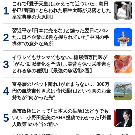
これで｢愛子天皇｣はかえって近づいた…島田
裕巳｢野望にとらわれた麻生太郎が見落とした
皇室典範の大原則｣
習近平が｢日本に売るな｣と煽った翌日にバレ
た…日本企業に6割を握られていた"中国の半
導体"の意外な急所
イワシでもサンマでもない...糖尿病専門医が
｢がん･動脈硬化を予防し､美背を保つ栄養素を
とれる魚の種類｣【最強の魚活術3選】
富裕層の｢ペット離れ｣が止まらない…｢300万
円の血統書付き犬は時代遅れ｣という真のお金
持ちが"向かった先"
高市政権にとって｢日本人の生活｣はどうでも
いい…小野田紀美のSNS投稿でわかった｢外国
人政策｣の本当の狙い