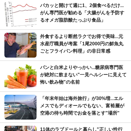
パカッと開けて週に1、2個食べるだけ...
がん専門医が勧める「大腸がんを予防す
るオメガ脂肪酸たっぷり食品」
外食するより断然ラクでお得で美味...元
水産庁職員が考案「1尾2000円の鮮魚丸
ごとフライパン料理」の非日常感
パンと白米よりやっかい...糖尿病専門医
が絶対に飲まない"一見ヘルシーに見えて
怖い飲み物"の名前
「年末年始は海外旅行」が30%増...エル
メスでもディオールでもない、富裕層が
空港の待ち時間でお金を落とす"場所"
11体のラブドールと暮らし"正しい性行