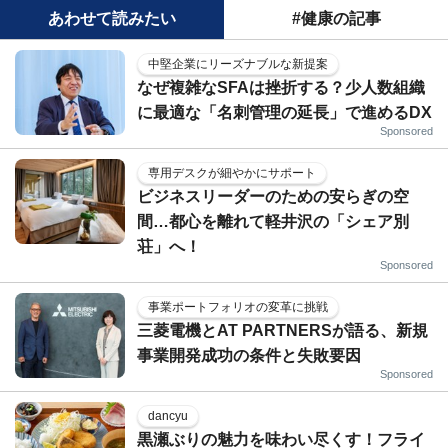
あわせて読みたい
#健康の記事
中堅企業にリーズナブルな新提案
なぜ複雑なSFAは挫折する？少人数組織
に最適な「名刺管理の延長」で進めるDX
Sponsored
専用デスクが細やかにサポート
ビジネスリーダーのための安らぎの空
間…都心を離れて軽井沢の「シェア別
荘」へ！
Sponsored
事業ポートフォリオの変革に挑戦
三菱電機とAT PARTNERSが語る、新規
事業開発成功の条件と失敗要因
Sponsored
dancyu
黒瀬ぶりの魅力を味わい尽くす！フライ