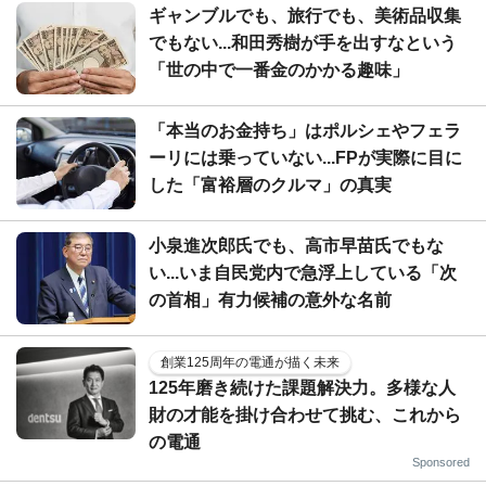
ギャンブルでも、旅行でも、美術品収集
でもない...和田秀樹が手を出すなという
「世の中で一番金のかかる趣味」
「本当のお金持ち」はポルシェやフェラ
ーリには乗っていない...FPが実際に目に
した「富裕層のクルマ」の真実
小泉進次郎氏でも、高市早苗氏でもな
い...いま自民党内で急浮上している「次
の首相」有力候補の意外な名前
創業125周年の電通が描く未来
125年磨き続けた課題解決力。多様な人
財の才能を掛け合わせて挑む、これから
の電通
Sponsored