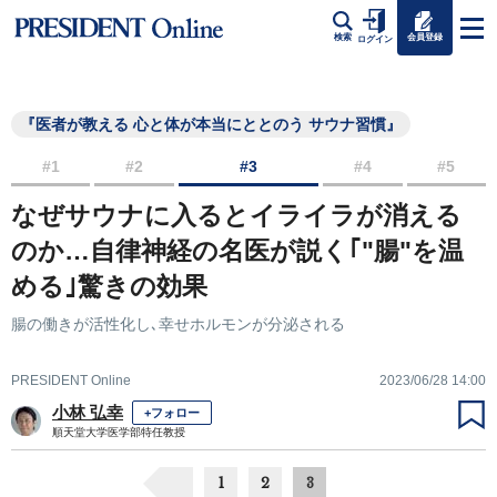
会員登録
検索
ログイン
『医者が教える 心と体が本当にととのう サウナ習慣』
#1
#2
#3
#4
#5
なぜサウナに入るとイライラが消える
のか…自律神経の名医が説く｢"腸"を温
める｣驚きの効果
腸の働きが活性化し､幸せホルモンが分泌される
PRESIDENT Online
2023/06/28 14:00
小林 弘幸
+フォロー
順天堂大学医学部特任教授
1
2
3