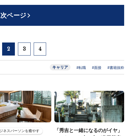
次ページ
2
3
4
キャリア
#転職
#面接
#書籍抜粋
「秀吉と一緒になるのがイヤ」
ジネスパーソンを癒やす