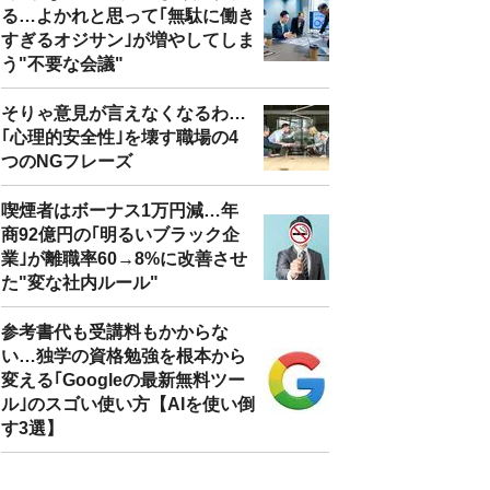
る…よかれと思って｢無駄に働き
すぎるオジサン｣が増やしてしま
う"不要な会議"
そりゃ意見が言えなくなるわ…
｢心理的安全性｣を壊す職場の4
つのNGフレーズ
喫煙者はボーナス1万円減…年
商92億円の｢明るいブラック企
業｣が離職率60→8%に改善させ
た"変な社内ルール"
参考書代も受講料もかからな
い…独学の資格勉強を根本から
変える｢Googleの最新無料ツー
ル｣のスゴい使い方【AIを使い倒
す3選】