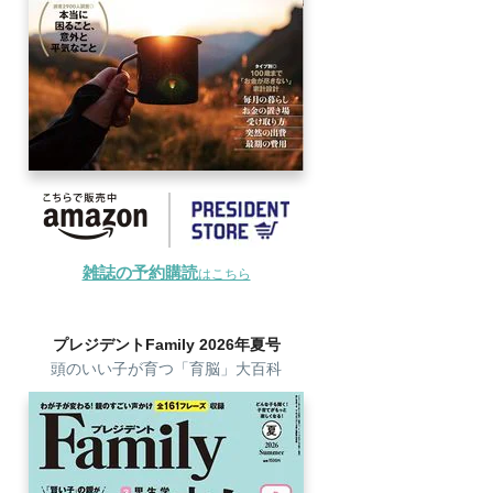
雑誌の予約購読
はこちら
プレジデントFamily 2026年夏号
頭のいい子が育つ「育脳」大百科