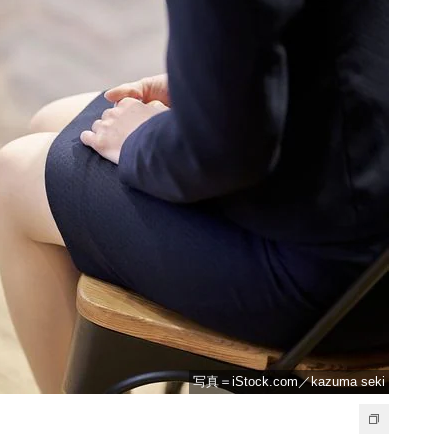
写真＝iStock.com／kazuma seki