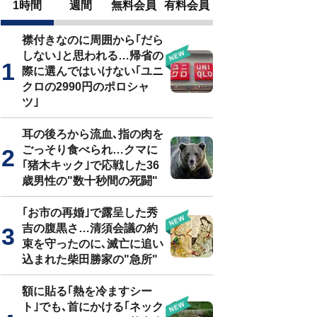
1時間
週間
無料会員
有料会員
襟付きなのに周囲から｢だら
しない｣と思われる…帰省の
際に選んではいけない｢ユニ
クロの2990円のポロシャ
ツ｣
耳の後ろから流血､指の肉を
ごっそり食べられ…クマに
｢猪木キック｣で応戦した36
歳男性の"数十秒間の死闘"
｢お市の再婚｣で露呈した秀
吉の腹黒さ…清須会議の約
束を守ったのに､滅亡に追い
込まれた柴田勝家の"急所"
額に貼る｢熱を冷ますシー
ト｣でも､首にかける｢ネック