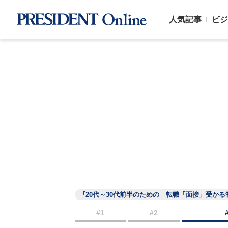
人気記事
ビジ
『20代～30代前半のための 転職「面接」受かる
#1
#2