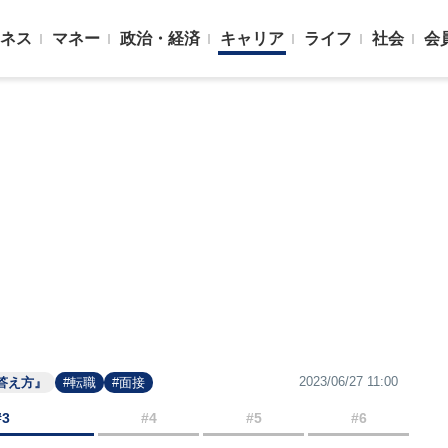
ネス
マネー
政治・経済
キャリア
ライフ
社会
会
2023/06/27 11:00
答え方』
#転職
#面接
#3
#4
#5
#6