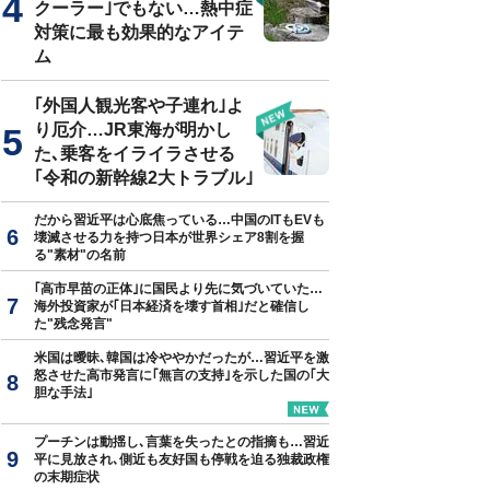
クーラー｣でもない…熱中症
対策に最も効果的なアイテ
ム
｢外国人観光客や子連れ｣よ
り厄介…JR東海が明かし
た､乗客をイライラさせる
｢令和の新幹線2大トラブル｣
だから習近平は心底焦っている…中国のITもEVも
壊滅させる力を持つ日本が世界シェア8割を握
る"素材"の名前
｢高市早苗の正体｣に国民より先に気づいていた…
海外投資家が｢日本経済を壊す首相｣だと確信し
た"残念発言"
米国は曖昧､韓国は冷ややかだったが…習近平を激
怒させた高市発言に｢無言の支持｣を示した国の｢大
胆な手法｣
プーチンは動揺し､言葉を失ったとの指摘も…習近
平に見放され､側近も友好国も停戦を迫る独裁政権
の末期症状