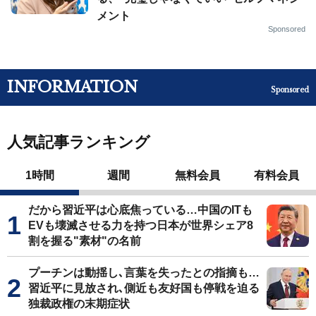
メント
Sponsored
INFORMATION
Sponsored
人気記事ランキング
1時間
週間
無料会員
有料会員
だから習近平は心底焦っている…中国のITも
EVも壊滅させる力を持つ日本が世界シェア8
割を握る"素材"の名前
プーチンは動揺し､言葉を失ったとの指摘も…
習近平に見放され､側近も友好国も停戦を迫る
独裁政権の末期症状