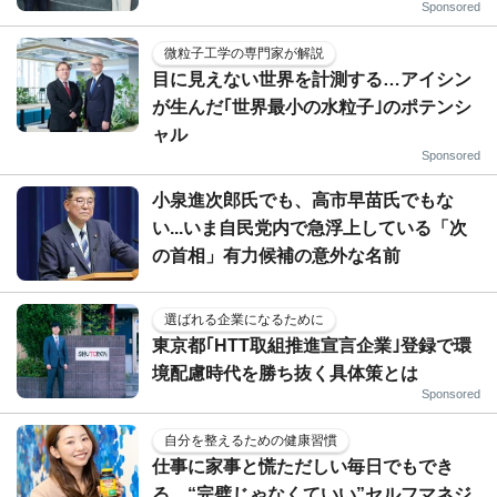
Sponsored
微粒子工学の専門家が解説
目に見えない世界を計測する…アイシン
が生んだ｢世界最小の水粒子｣のポテンシ
ャル
Sponsored
小泉進次郎氏でも、高市早苗氏でもな
い...いま自民党内で急浮上している「次
の首相」有力候補の意外な名前
選ばれる企業になるために
東京都｢HTT取組推進宣言企業｣登録で環
境配慮時代を勝ち抜く具体策とは
Sponsored
自分を整えるための健康習慣
仕事に家事と慌ただしい毎日でもでき
る、“完璧じゃなくていい”セルフマネジ