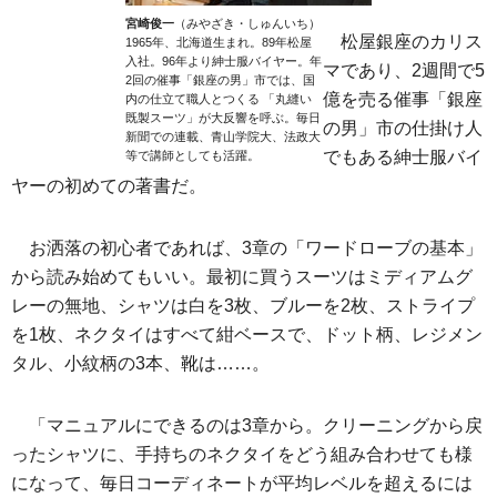
宮崎俊一
（みやざき・しゅんいち）
松屋銀座のカリス
1965年、北海道生まれ。89年松屋
入社。96年より紳士服バイヤー。年
マであり、2週間で5
2回の催事「銀座の男」市では、国
億を売る催事「銀座
内の仕立て職人とつくる 「丸縫い
既製スーツ」が大反響を呼ぶ。毎日
の男」市の仕掛け人
新聞での連載、青山学院大、法政大
でもある紳士服バイ
等で講師としても活躍。
ヤーの初めての著書だ。
お洒落の初心者であれば、3章の「ワードローブの基本」
から読み始めてもいい。最初に買うスーツはミディアムグ
レーの無地、シャツは白を3枚、ブルーを2枚、ストライプ
を1枚、ネクタイはすべて紺ベースで、ドット柄、レジメン
タル、小紋柄の3本、靴は……。
「マニュアルにできるのは3章から。クリーニングから戻
ったシャツに、手持ちのネクタイをどう組み合わせても様
になって、毎日コーディネートが平均レベルを超えるには