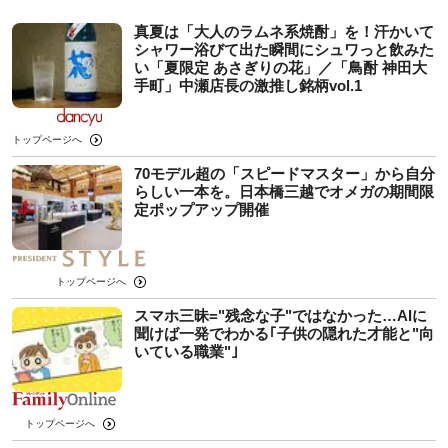
真夏は「大人のラムネ系焼酎」を！汗かいて
シャワー浴びて出た瞬間にシュワっと飲みた
い「夏限定 あさぎりの花」／「鳥酎 神田大
手町」中瀬店長の激推し銘柄vol.1
トップページへ
70モデル超の「スピードマスター」から自分
らしい一本を。日本橋三越でオメガの期間限
定ポップアップ開催
トップページへ
スマホ三昧="残念な子"ではなかった…AIに
聞けば一発でわかる｢子供の隠れた才能と"向
いている職業"｣
トップページへ