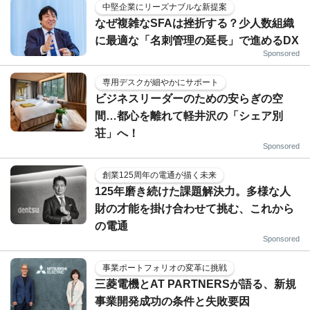
中堅企業にリーズナブルな新提案
なぜ複雑なSFAは挫折する？少人数組織
に最適な「名刺管理の延長」で進めるDX
Sponsored
専用デスクが細やかにサポート
ビジネスリーダーのための安らぎの空
間…都心を離れて軽井沢の「シェア別
荘」へ！
Sponsored
創業125周年の電通が描く未来
125年磨き続けた課題解決力。多様な人
財の才能を掛け合わせて挑む、これから
の電通
Sponsored
事業ポートフォリオの変革に挑戦
三菱電機とAT PARTNERSが語る、新規
事業開発成功の条件と失敗要因