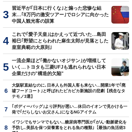
習近平が｢日本に行くな｣と煽った悲惨な結
末…｢8万円の激安ツアー｣でロシアに向かった
中国人観光客の誤算
これで｢愛子天皇｣はかえって近づいた…島田
裕巳｢野望にとらわれた麻生太郎が見落とした
皇室典範の大原則｣
一流企業ほど｢働かないオジサン｣が増殖して
いく…トヨタも三菱UFJも逃れられない日本
企業だけの"構造的欠陥"
大阪駅直結なのに､日本人も外国人客も来ない…開業1年で｢廃
墟フードコート｣と呼ばれたピカピカ新施設の悲劇【残念なタ
テモノ3選】
｢ボディーバッグ｣より評判が悪い…休日のイオンで見かける一
発で｢だらしないお父さん｣になるNGアイテム
イワシでもサンマでもない...糖尿病専門医が｢がん･動脈硬化を
予防し､美肌を保つ栄養素をとれる魚の種類｣【最強の魚活術3