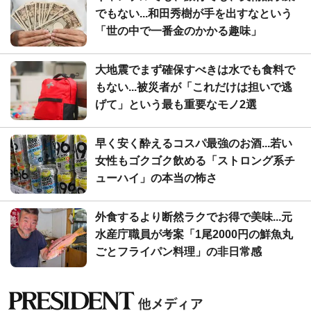
でもない...和田秀樹が手を出すなという
「世の中で一番金のかかる趣味」
大地震でまず確保すべきは水でも食料で
もない...被災者が「これだけは担いで逃
げて」という最も重要なモノ2選
早く安く酔えるコスパ最強のお酒...若い
女性もゴクゴク飲める「ストロング系チ
ューハイ」の本当の怖さ
外食するより断然ラクでお得で美味...元
水産庁職員が考案「1尾2000円の鮮魚丸
ごとフライパン料理」の非日常感