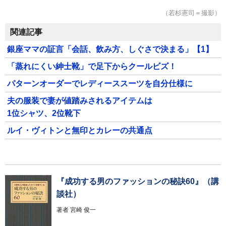
（若杉憲司＝撮影）
関連記事
銀座ママの証言「会話、飲み方、しぐさで決まる」【1】
「蒸れにくい紳士靴」で足下からクールビズ！
パターンオーダーでレディーススーツを自分仕様に
夫の服装で妻が値踏みされるアイテムは
1位シャツ、2位靴下
ルイ・ヴィトンと無印とカレーの共通点
『成功する男のファッションの秘訣60』（講
談社）
著者
宮崎 俊一