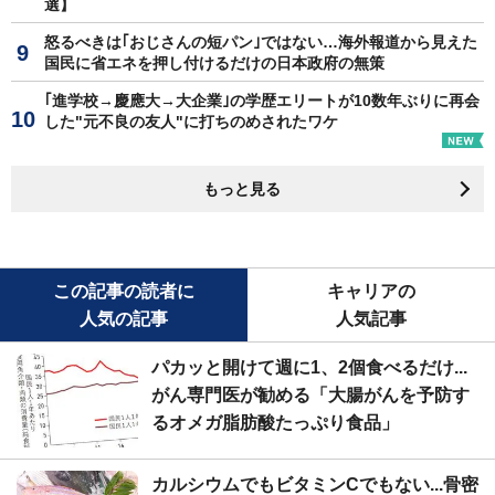
選】
怒るべきは｢おじさんの短パン｣ではない…海外報道から見えた
国民に省エネを押し付けるだけの日本政府の無策
｢進学校→慶應大→大企業｣の学歴エリートが10数年ぶりに再会
した"元不良の友人"に打ちのめされたワケ
もっと見る
この記事の読者に
キャリアの
人気の記事
人気記事
パカッと開けて週に1、2個食べるだけ...
がん専門医が勧める「大腸がんを予防す
るオメガ脂肪酸たっぷり食品」
カルシウムでもビタミンCでもない...骨密