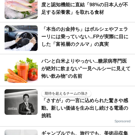
度と認知機能に直結「98%の日本人が不
足する栄養素」を取れる食材
「本当のお金持ち」はポルシェやフェラ
ーリには乗っていない...FPが実際に目に
した「富裕層のクルマ」の真実
パンと白米よりやっかい...糖尿病専門医
が絶対に飲まない"一見ヘルシーに見えて
怖い飲み物"の名前
期待を超えるチームの強さ
「さすが」の一言に込められた驚きや感
動。新しい価値を生み出し続ける電通の
挑戦
Sponsored
ギャンブルでも、旅行でも、美術品収集