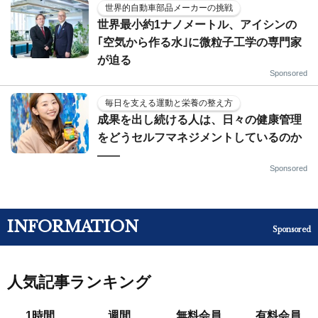
世界的自動車部品メーカーの挑戦
世界最小約1ナノメートル、アイシンの
｢空気から作る水｣に微粒子工学の専門家
が迫る
Sponsored
毎日を支える運動と栄養の整え方
成果を出し続ける人は、日々の健康管理
をどうセルフマネジメントしているのか
——
Sponsored
INFORMATION
Sponsored
人気記事ランキング
1時間
週間
無料会員
有料会員