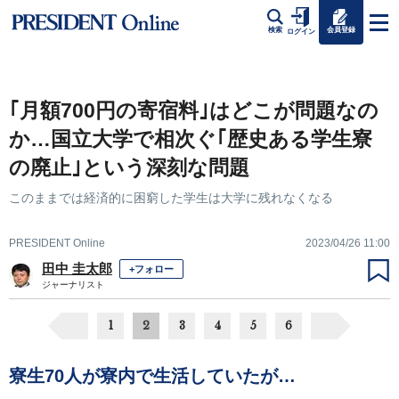
会員登録
検索
ログイン
｢月額700円の寄宿料｣はどこが問題なの
か…国立大学で相次ぐ｢歴史ある学生寮
の廃止｣という深刻な問題
このままでは経済的に困窮した学生は大学に残れなくなる
PRESIDENT Online
2023/04/26 11:00
田中 圭太郎
+フォロー
ジャーナリスト
1
2
3
4
5
6
寮生70人が寮内で生活していたが…