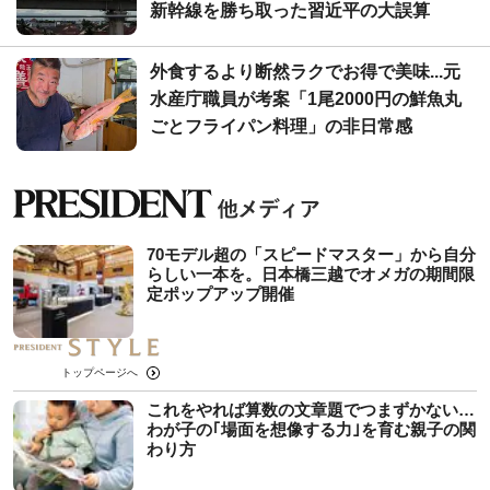
新幹線を勝ち取った習近平の大誤算
外食するより断然ラクでお得で美味...元
水産庁職員が考案「1尾2000円の鮮魚丸
ごとフライパン料理」の非日常感
70モデル超の「スピードマスター」から自分
らしい一本を。日本橋三越でオメガの期間限
定ポップアップ開催
トップページへ
これをやれば算数の文章題でつまずかない…
わが子の｢場面を想像する力｣を育む親子の関
わり方