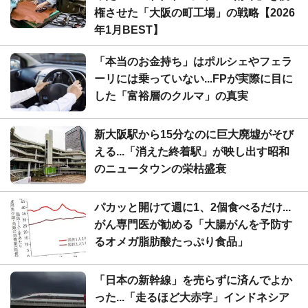
権させた「大阪の町工場」の戦略【2026
年1月BEST】
「本当のお金持ち」はポルシェやフェラ
ーリには乗っていない...FPが実際に目に
した「富裕層のクルマ」の真実
新大阪駅から15分なのに巨大廃墟がそび
える...「消えた終着駅」が映し出す昭和
のニュータウンの栄枯盛衰
パカッと開けて週に1、2個食べるだけ...
がん専門医が勧める「大腸がんを予防す
るオメガ脂肪酸たっぷり食品」
「日本の新幹線」を売らずに済んでよか
った...「走るほど大赤字」インドネシア