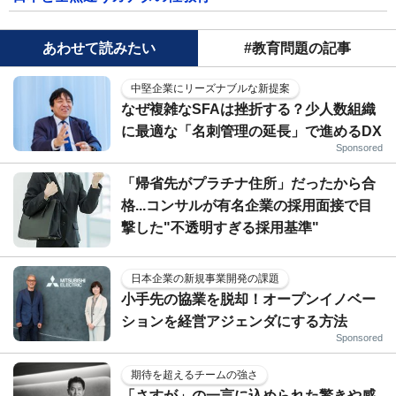
あわせて読みたい
#教育問題の記事
中堅企業にリーズナブルな新提案
なぜ複雑なSFAは挫折する？少人数組織
に最適な「名刺管理の延長」で進めるDX
Sponsored
「帰省先がプラチナ住所」だったから合
格...コンサルが有名企業の採用面接で目
撃した"不透明すぎる採用基準"
日本企業の新規事業開発の課題
小手先の協業を脱却！オープンイノベー
ションを経営アジェンダにする方法
Sponsored
期待を超えるチームの強さ
「さすが」の一言に込められた驚きや感