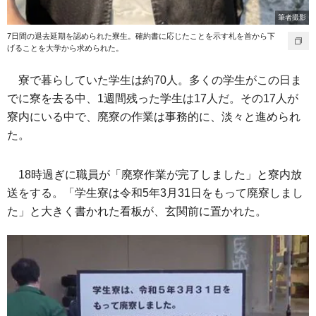
筆者撮影
7日間の退去延期を認められた寮生。確約書に応じたことを示す札を首から下
げることを大学から求められた。
寮で暮らしていた学生は約70人。多くの学生がこの日ま
でに寮を去る中、1週間残った学生は17人だ。その17人が
寮内にいる中で、廃寮の作業は事務的に、淡々と進められ
た。
18時過ぎに職員が「廃寮作業が完了しました」と寮内放
送をする。「学生寮は令和5年3月31日をもって廃寮しまし
た」と大きく書かれた看板が、玄関前に置かれた。