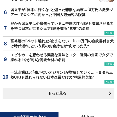
習近平が｢日本に行くな｣と煽った悲惨な結末…｢8万円の激安ツ
アー｣でロシアに向かった中国人観光客の誤算
だから習近平は心底焦っている…中国のITもEVも壊滅させる力
を持つ日本が世界シェア8割を握る"素材"の名前
富裕層の｢ペット離れ｣が止まらない…｢300万円の血統書付き犬
は時代遅れ｣という真のお金持ちが"向かった先"
エビやカニを想わせる濃密な旨味とコク…近所の公園でタダで
採れる｢今が旬｣な高級食材の名前
一流企業ほど｢働かないオジサン｣が増殖していく…トヨタも三
菱UFJも逃れられない日本企業だけの"構造的欠陥"
もっと見る