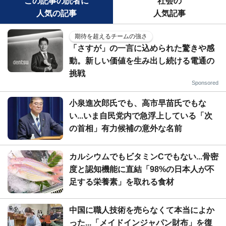
この記事の読者に
社会の
人気の記事
人気記事
期待を超えるチームの強さ
「さすが」の一言に込められた驚きや感
動。新しい価値を生み出し続ける電通の
挑戦
Sponsored
小泉進次郎氏でも、高市早苗氏でもな
い...いま自民党内で急浮上している「次
の首相」有力候補の意外な名前
カルシウムでもビタミンCでもない...骨密
度と認知機能に直結「98%の日本人が不
足する栄養素」を取れる食材
中国に職人技術を売らなくて本当によか
った...「メイドインジャパン財布」を復