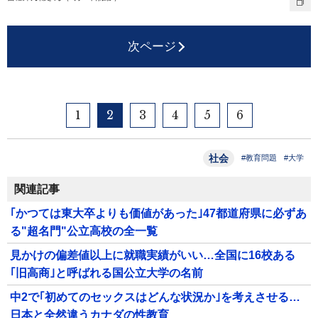
次ページ
1
2
3
4
5
6
社会
#教育問題
#大学
関連記事
｢かつては東大卒よりも価値があった｣47都道府県に必ずあ
る"超名門"公立高校の全一覧
見かけの偏差値以上に就職実績がいい…全国に16校ある
｢旧高商｣と呼ばれる国公立大学の名前
中2で｢初めてのセックスはどんな状況か｣を考えさせる…
日本と全然違うカナダの性教育