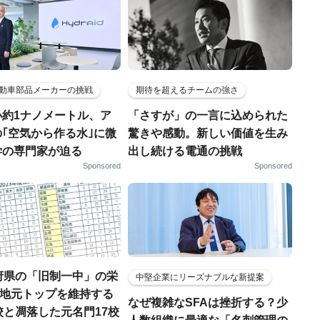
動車部品メーカーの挑戦
期待を超えるチームの強さ
小約1ナノメートル、ア
「さすが」の一言に込められた
｢空気から作る水｣に微
驚きや感動。新しい価値を生み
学の専門家が迫る
出し続ける電通の挑戦
Sponsored
Sponsored
府県の「旧制一中」の栄
中堅企業にリーズナブルな新提案
..地元トップを維持する
なぜ複雑なSFAは挫折する？少
校と凋落した元名門17校