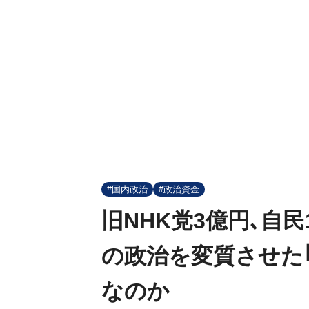
#国内政治
#政治資金
旧NHK党3億円､自民
の政治を変質させた
なのか