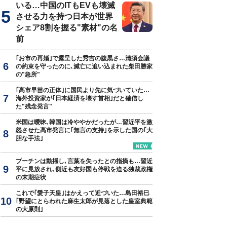
いる…中国のITもEVも壊滅
させる力を持つ日本が世界
シェア8割を握る"素材"の名
前
｢お市の再婚｣で露呈した秀吉の腹黒さ…清須会議
の約束を守ったのに､滅亡に追い込まれた柴田勝家
の"急所"
｢高市早苗の正体｣に国民より先に気づいていた…
海外投資家が｢日本経済を壊す首相｣だと確信し
た"残念発言"
米国は曖昧､韓国は冷ややかだったが…習近平を激
怒させた高市発言に｢無言の支持｣を示した国の｢大
胆な手法｣
プーチンは動揺し､言葉を失ったとの指摘も…習近
平に見放され､側近も友好国も停戦を迫る独裁政権
の末期症状
これで｢愛子天皇｣はかえって近づいた…島田裕巳
｢野望にとらわれた麻生太郎が見落とした皇室典範
の大原則｣