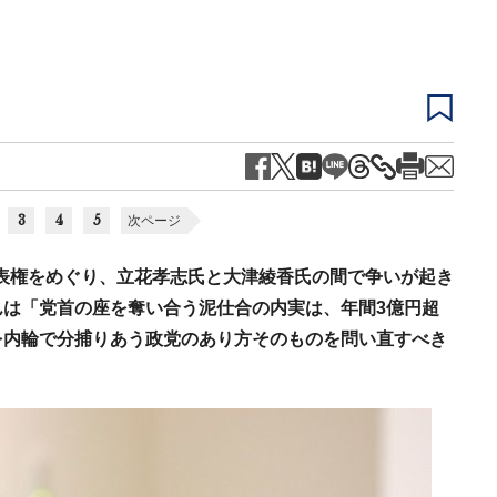
3
4
5
次ページ
代表権をめぐり、立花孝志氏と大津綾香氏の間で争いが起き
は「党首の座を奪い合う泥仕合の内実は、年間3億円超
を内輪で分捕りあう政党のあり方そのものを問い直すべき