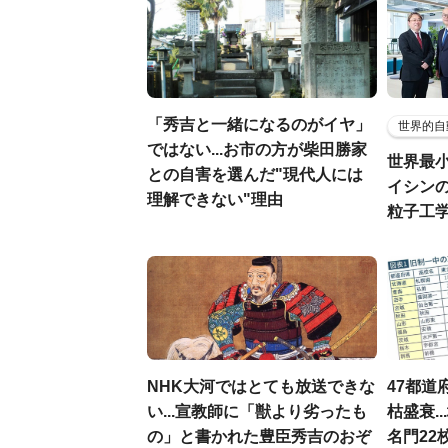
「秀吉と一緒になるのがイヤ」
世界的自
ではない...お市の方が柴田勝家
世界最
との自害を選んだ"現代人には
イシンの
理解できない"理由
粒子工
NHK大河ではとても放送できな
47都道
い...宣教師に「獣より劣ったも
枯盛衰.
の」と書かれた豊臣秀吉のおぞ
名門22