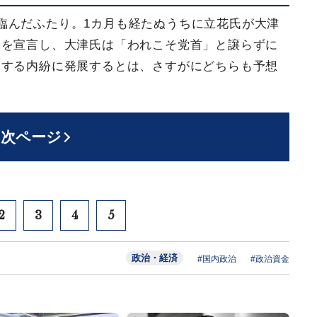
臨んだふたり。1カ月も経たぬうちに立花氏が大津
帰を宣言し、大津氏は「われこそ党首」と譲らずに
発する内紛に発展するとは、さすがにどちらも予想
次ページ
2
3
4
5
政治・経済
#国内政治
#政治資金