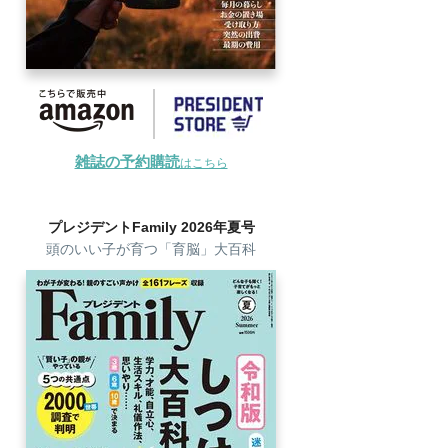
雑誌の予約購読
はこちら
プレジデントFamily 2026年夏号
頭のいい子が育つ「育脳」大百科