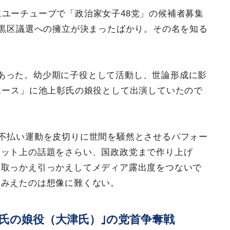
にユーチューブで「政治家女子48党」の候補者募集
目黒区議選への擁立が決まったばかり。その名を知る
あった。幼少期に子役として活動し、世論形成に影
ュース」に池上彰氏の娘役として出演していたので
料不払い運動を皮切りに世間を騒然とさせるパフォー
ネット上の話題をさらい、国政政党まで作り上げ
を取っかえ引っかえしてメディア露出度をつないで
てみえたのは想像に難くない。
彰氏の娘役（大津氏）｣の党首争奪戦