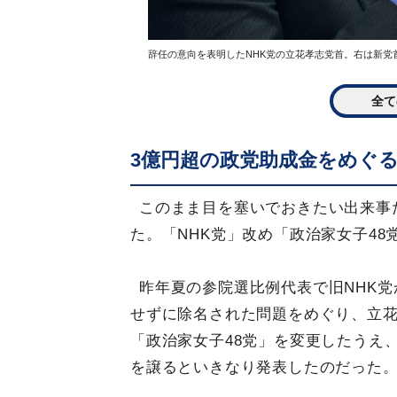
辞任の意向を表明したNHK党の立花孝志党首。右は新党首
全て
3億円超の政党助成金をめぐる
このまま目を塞いでおきたい出来事
た。「NHK党」改め「政治家女子4
昨年夏の参院選比例代表で旧NHK
せずに除名された問題をめぐり、立花
「政治家女子48党」を変更したうえ
を譲るといきなり発表したのだった