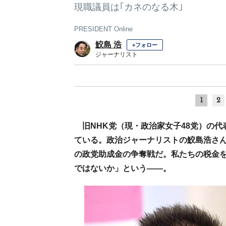
現職議員は｢カネのなる木｣
PRESIDENT Online
鮫島 浩
+フォロー
ジャーナリスト
1
2
旧NHK党（現・政治家女子48党）の
ている。政治ジャーナリストの鮫島浩さん
の政党助成金の争奪戦だ。私たちの税金
ではないか」という――。