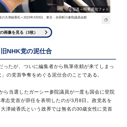
写真＝時事通信フォト
の大津綾香氏＝2023年3月8日、東京・永田町の参院議員会館
の画像を見る（3枚）
旧NHK党の泥仕合
だったが、ついに編集者から執筆依頼が来てしまっ
8党」の党首争奪をめぐる泥仕合のことである。
党から当選したガーシー参院議員が一度も国会に登院
孝志党首が辞任を表明したのが3月8日。政党名を
、大津綾香氏という政界では無名の30歳女性に党首
。