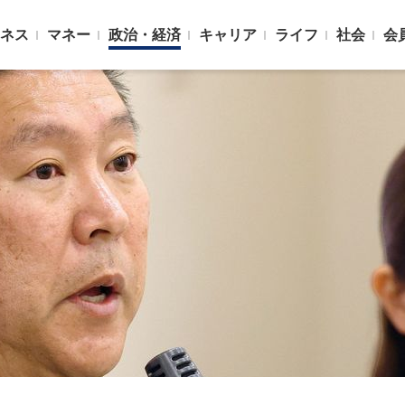
ネス
マネー
政治・経済
キャリア
ライフ
社会
会