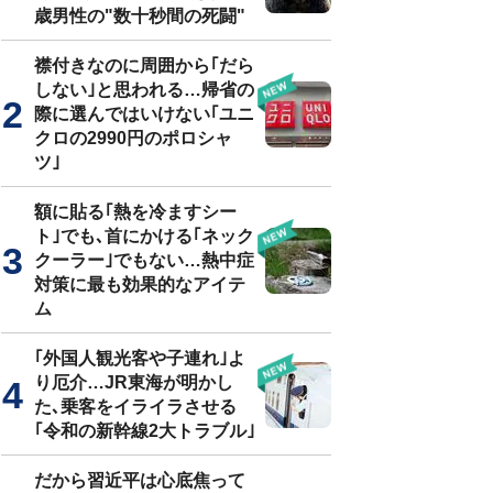
歳男性の"数十秒間の死闘"
襟付きなのに周囲から｢だら
しない｣と思われる…帰省の
際に選んではいけない｢ユニ
クロの2990円のポロシャ
ツ｣
額に貼る｢熱を冷ますシー
ト｣でも､首にかける｢ネック
クーラー｣でもない…熱中症
対策に最も効果的なアイテ
ム
｢外国人観光客や子連れ｣よ
り厄介…JR東海が明かし
た､乗客をイライラさせる
｢令和の新幹線2大トラブル｣
だから習近平は心底焦って