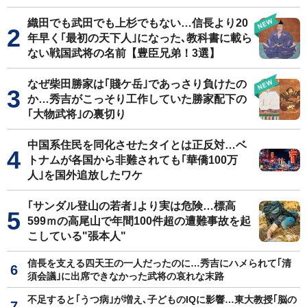
織田でも武田でも上杉でもない…信長より20
年早く｢最初の天下人｣になった､教科書に載ら
ない戦国武将の名前【豊臣兄弟！3選】
なぜ柴田勝家は｢賤ケ岳｣であっさり負けたの
か…秀吉がこっそり工作していた勝家配下の
｢大物武将｣の裏切り
中国系住民を同化させたタイとは正反対…ベ
トナムが各国から非難されても｢華僑100万
人｣を国外追放したワケ
｢サンダル登山の若者｣より実は危険…標高
599ｍの高尾山で年間100件超の遭難事故を起
こしている"張本人"
信長を支える四天王の一人だったのに…秀吉にハメられて｢清
須会議｣に出席できなかった武将の哀れな末路
不足すると｢うつ病｣が増え､子どものIQに影響…東大教授｢脳の