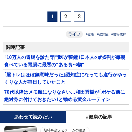
1
2
3
ライフ
#健康
#認知症
#書籍抜粋
関連記事
｢10万人の胃腸を診た専門医が警鐘｣日本人の約5割が毎朝
食べている胃腸に最悪の"ある食べ物"
｢脳トレはほぼ無意味だった｣認知症になっても進行がゆっ
くりな人が毎日していたこと
70代以降はメモ魔になりなさい…和田秀樹が｢ボケる前に
絶対身に付けておきたい｣と勧める黄金ルーティン
あわせて読みたい
#健康の記事
期待を超えるチームの強さ