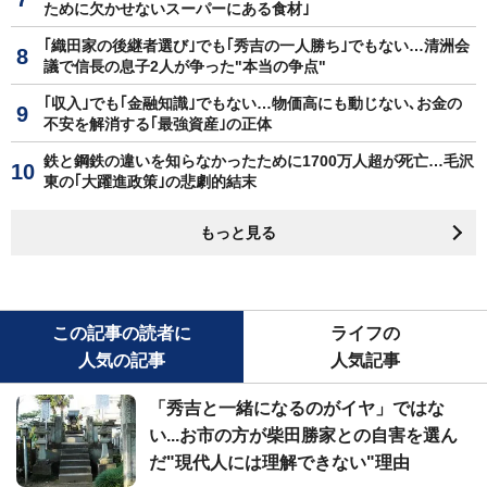
ために欠かせないスーパーにある食材｣
｢織田家の後継者選び｣でも｢秀吉の一人勝ち｣でもない…清洲会
議で信長の息子2人が争った"本当の争点"
｢収入｣でも｢金融知識｣でもない…物価高にも動じない､お金の
不安を解消する｢最強資産｣の正体
鉄と鋼鉄の違いを知らなかったために1700万人超が死亡…毛沢
東の｢大躍進政策｣の悲劇的結末
もっと見る
この記事の読者に
ライフの
人気の記事
人気記事
「秀吉と一緒になるのがイヤ」ではな
い...お市の方が柴田勝家との自害を選ん
だ"現代人には理解できない"理由