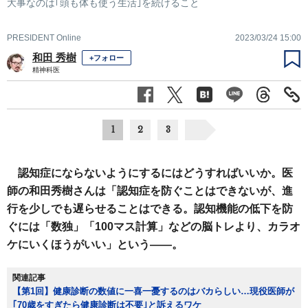
大事なのは｢頭も体も使う生活｣を続けること
PRESIDENT Online
2023/03/24 15:00
和田 秀樹
+フォロー
精神科医
1
2
3
認知症にならないようにするにはどうすればいいか。医
師の和田秀樹さんは「認知症を防ぐことはできないが、進
行を少しでも遅らせることはできる。認知機能の低下を防
ぐには「数独」「100マス計算」などの脳トレより、カラオ
ケにいくほうがいい」という――。
関連記事
【第1回】健康診断の数値に一喜一憂するのはバカらしい…現役医師が
｢70歳をすぎたら健康診断は不要｣と訴えるワケ