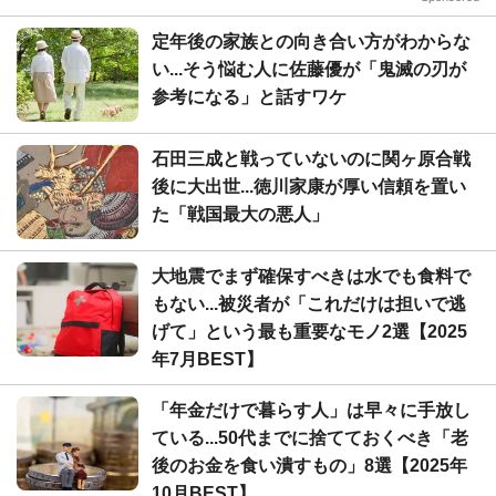
定年後の家族との向き合い方がわからな
い...そう悩む人に佐藤優が「鬼滅の刃が
参考になる」と話すワケ
石田三成と戦っていないのに関ヶ原合戦
後に大出世...徳川家康が厚い信頼を置い
た「戦国最大の悪人」
大地震でまず確保すべきは水でも食料で
もない...被災者が「これだけは担いで逃
げて」という最も重要なモノ2選【2025
年7月BEST】
「年金だけで暮らす人」は早々に手放し
ている...50代までに捨てておくべき「老
後のお金を食い潰すもの」8選【2025年
10月BEST】