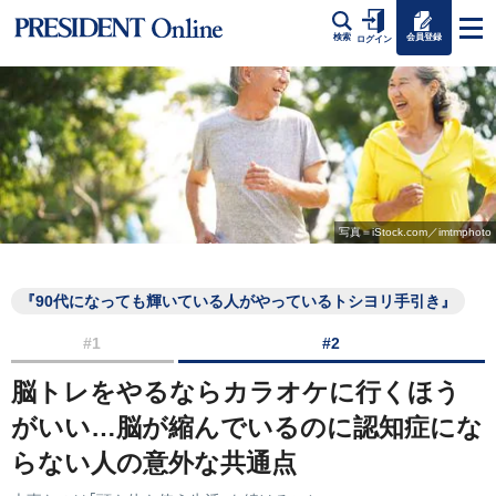
会員登録
検索
ログイン
写真＝iStock.com／imtmphoto
『90代になっても輝いている人がやっているトシヨリ手引き』
#1
#2
脳トレをやるならカラオケに行くほう
がいい…脳が縮んでいるのに認知症にな
らない人の意外な共通点