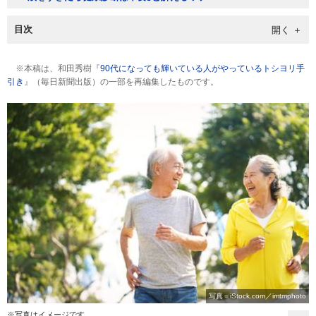
目次
※本稿は、和田秀樹『
90代になっても輝いている人がやっているトシヨリ手
引き
』（毎日新聞出版）の一部を再編集したものです。
写真＝iStock.com／imtmphoto
※写真はイメージです