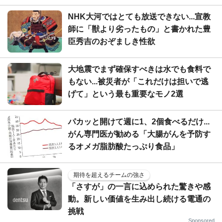
NHK大河ではとても放送できない...宣教
師に「獣より劣ったもの」と書かれた豊
臣秀吉のおぞましき性欲
大地震でまず確保すべきは水でも食料で
もない...被災者が「これだけは担いで逃
げて」という最も重要なモノ2選
パカッと開けて週に1、2個食べるだけ...
がん専門医が勧める「大腸がんを予防す
るオメガ脂肪酸たっぷり食品」
期待を超えるチームの強さ
「さすが」の一言に込められた驚きや感
動。新しい価値を生み出し続ける電通の
挑戦
Sponsored