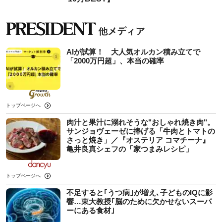
AIが試算！ 大人気オルカン積み立てで
「2000万円超」、本当の確率
トップページへ
肉汁と果汁に溺れそうな"おしゃれ焼き肉"。
サンジョヴェーゼに捧げる「牛肉とトマトの
さっと焼き」／『オステリア コマチーナ』
亀井良真シェフの「家つまみレシピ」
トップページへ
不足すると｢うつ病｣が増え､子どものIQに影
響…東大教授｢脳のために欠かせないスーパ
ーにある食材｣