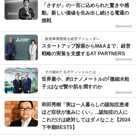
「さすが」の一言に込められた驚きや感
動。新しい価値を生み出し続ける電通の
挑戦
Sponsored
新規事業開発を経営アジェンダへ
スタートアップ探索からM&Aまで、経営
戦略の実装を支援するAT PARTNERS
Sponsored
その秘めたるポテンシャルとは
世界最小、約1ナノメートルの｢微細水粒
子｣はなぜ髪や肌を潤すのか
Sponsored
和田秀樹「実は一人暮らしの認知症患者
ほど症状が進みにくい」...認知症の人に
これだけは絶対してはダメなこと【2024
下半期BEST5】