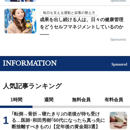
Sponsored
毎日を支える運動と栄養の整え方
成果を出し続ける人は、日々の健康管理
をどうセルフマネジメントしているのか
——
Sponsored
INFORMATION
Sponsored
人気記事ランキング
1時間
週間
無料会員
有料会員
｢転倒→骨折→寝たきり｣の老後が待ち受け
る…医師･和田秀樹｢60代になったら真っ先に
断捨離すべきもの｣【定年後の黄金期3選】