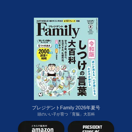
プレジデントFamily 2026年夏号
頭のいい子が育つ「育脳」大百科