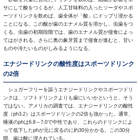
サにして酸をつくるが、人工甘味料の入ったソーダやスポ
ーツドリンクを飲めば、歯全体が「酸」にドップリ浸かる
ことになる。この酸が歯のエナメル質を溶かし、虫歯をつ
くる。虫歯の初期段階では、歯のエナメル質が侵食によっ
てはがされる。さらに奥の象牙質まで侵食が進むと、甘い
ものや冷たいものがしみるようになる。
エナジードリンクの酸性度はスポーツドリンク
の2倍
シュガーフリーを謳うエナジードリンクやスポーツドリ
ンクは、ソフトドリンクよりも歯にいいかというと、そう
ではない。アメリカの調査では、エナジードリンクの酸性
度（ph3.2）はスポーツドリンクの2倍も強かった。通常、
唾液のphは6.8～7.0で中性であり、これらのドリンクによ
って低下したphが元に戻るのに約30分かかる。この30分
間、歯は酸に浸されている。