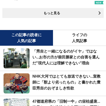
もっと見る
この記事の読者に
ライフの
人気の記事
人気記事
「秀吉と一緒になるのがイヤ」ではな
い...お市の方が柴田勝家との自害を選ん
だ"現代人には理解できない"理由
NHK大河ではとても放送できない...宣教
師に「獣より劣ったもの」と書かれた豊
臣秀吉のおぞましき性欲
47都道府県の「旧制一中」の栄枯盛衰...