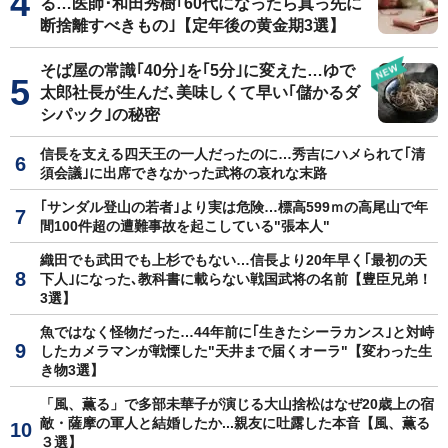
る…医師･和田秀樹｢60代になったら真っ先に
断捨離すべきもの｣【定年後の黄金期3選】
そば屋の常識｢40分｣を｢5分｣に変えた…ゆで
太郎社長が生んだ､美味しくて早い｢儲かるダ
シパック｣の秘密
信長を支える四天王の一人だったのに…秀吉にハメられて｢清
須会議｣に出席できなかった武将の哀れな末路
｢サンダル登山の若者｣より実は危険…標高599ｍの高尾山で年
間100件超の遭難事故を起こしている"張本人"
織田でも武田でも上杉でもない…信長より20年早く｢最初の天
下人｣になった､教科書に載らない戦国武将の名前【豊臣兄弟！
3選】
魚ではなく怪物だった…44年前に｢生きたシーラカンス｣と対峙
したカメラマンが戦慄した"天井まで届くオーラ"【変わった生
き物3選】
「風、薫る」で多部未華子が演じる大山捨松はなぜ20歳上の宿
敵・薩摩の軍人と結婚したか...親友に吐露した本音【風、薫る
３選】