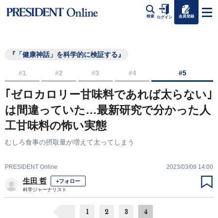
会員登録
検索
ログイン
『「健康神話」を科学的に検証する』
#1
#2
#3
#4
#5
｢ゼロカロリー甘味料であれば太らない｣
は間違っていた…最新研究で分かった人
工甘味料の怖い実態
むしろ食事の摂取量が増えて太ってしまう
PRESIDENT Online
2023/03/09 14:00
生田 哲
+フォロー
科学ジャーナリスト
1
2
3
4