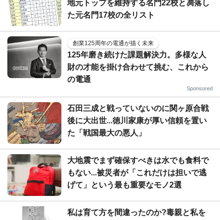
地元トップを維持する名門22校と凋落し
た元名門17校の全リスト
創業125周年の電通が描く未来
125年磨き続けた課題解決力。多様な人
財の才能を掛け合わせて挑む、これから
の電通
Sponsored
石田三成と戦っていないのに関ヶ原合戦
後に大出世...徳川家康が厚い信頼を置い
た「戦国最大の悪人」
大地震でまず確保すべきは水でも食料で
もない...被災者が「これだけは担いで逃
げて」という最も重要なモノ2選
私は育て方を間違ったのか?毒親と私を