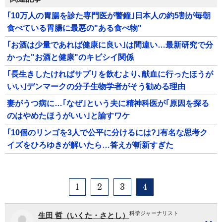
｢10万人の胃腸を診た専門医が警鐘｣日本人の約5割が毎朝
食べている胃腸に最悪の"ある食べ物"
｢お酒は少量であれば健康に良い｣は間違い…最新研究で分
かった"お酒と健康"のキビシイ関係
｢長生きしたければサプリを飲むより､献血に行ったほうが
いい｣デンマークの分子生物学者がそう勧める理由
妻がうつ病に…｢なぜ｣という夫に精神科医が｢原因を探る
のはやめたほうがいい｣と諭すワケ
｢10個のリンゴを3人で公平に分けるには?｣有名な思考ク
イズをひろゆきが解いたら…答えが斬新すぎた
1
2
3
4
科学ジャーナリスト
生田 哲（いくた・さとし）