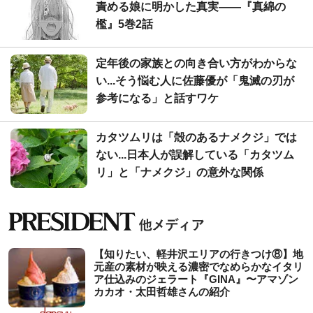
責める娘に明かした真実――『真綿の
檻』5巻2話
定年後の家族との向き合い方がわからな
い...そう悩む人に佐藤優が「鬼滅の刃が
参考になる」と話すワケ
カタツムリは「殻のあるナメクジ」では
ない...日本人が誤解している「カタツム
リ」と「ナメクジ」の意外な関係
【知りたい、軽井沢エリアの行きつけ⑧】地
元産の素材が映える濃密でなめらかなイタリ
ア仕込みのジェラート『GINA』〜アマゾン
カカオ・太田哲雄さんの紹介