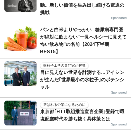
動。新しい価値を生み出し続ける電通の
挑戦
Sponsored
パンと白米よりやっかい...糖尿病専門医
が絶対に飲まない"一見ヘルシーに見えて
怖い飲み物"の名前【2024下半期
BEST5】
微粒子工学の専門家が解説
目に見えない世界を計測する…アイシン
が生んだ｢世界最小の水粒子｣のポテンシ
ャル
Sponsored
選ばれる企業になるために
東京都｢HTT取組推進宣言企業｣登録で環
境配慮時代を勝ち抜く具体策とは
Sponsored