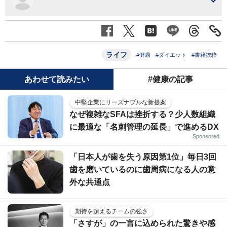
ライフ
#健康
#ダイエット
#書籍抜粋
あわせて読みたい
#健康の記事
中堅企業にリーズナブルな新提案
なぜ複雑なSFAは挫折する？少人数組織
に最適な「名刺管理の延長」で進めるDX
Sponsored
「日本人が歯を失う原因第1位」毎日3回
歯を磨いているのに歯周病になる人の意
外な共通点
期待を超えるチームの強さ
「さすが」の一言に込められた驚きや感