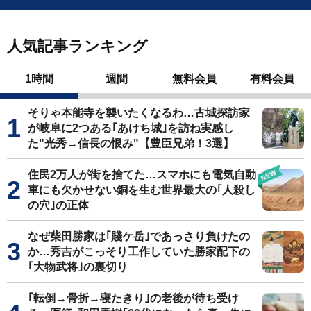
人気記事ランキング
1時間
週間
無料会員
有料会員
そりゃ本能寺を襲いたくなるわ…古城探訪家
が岐阜に2つある｢あけち城｣を訪ね実感し
た"光秀→信長の恨み"【豊臣兄弟！3選】
住民2万人が街を捨てた…スマホにも電気自動
車にも欠かせない銅を生む世界最大の｢人殺し
の穴｣の正体
なぜ柴田勝家は｢賤ケ岳｣であっさり負けたの
か…秀吉がこっそり工作していた勝家配下の
｢大物武将｣の裏切り
｢転倒→骨折→寝たきり｣の老後が待ち受け