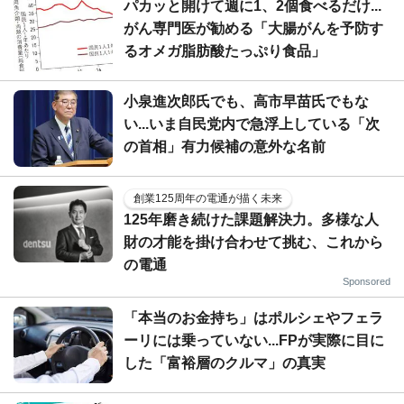
パカッと開けて週に1、2個食べるだけ...
がん専門医が勧める「大腸がんを予防す
るオメガ脂肪酸たっぷり食品」
小泉進次郎氏でも、高市早苗氏でもな
い...いま自民党内で急浮上している「次
の首相」有力候補の意外な名前
創業125周年の電通が描く未来
125年磨き続けた課題解決力。多様な人
財の才能を掛け合わせて挑む、これから
の電通
Sponsored
「本当のお金持ち」はポルシェやフェラ
ーリには乗っていない...FPが実際に目に
した「富裕層のクルマ」の真実