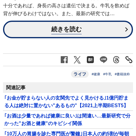
十分であれば、身長の高さは遺伝で決まる。牛乳を飲めば
背が伸びるわけではない。また、最新の研究では…
続きを読む
ライフ
#健康
#牛乳
#書籍抜粋
関連記事
｢お金が貯まらない人の玄関先でよく見かける｣1億円貯ま
る人は絶対に置かない"あるもの"【2021上半期BEST5】
｢お酒は少量であれば健康に良い｣は間違い…最新研究で分
かった"お酒と健康"のキビシイ関係
｢10万人の胃腸を診た専門医が警鐘｣日本人の約5割が毎朝