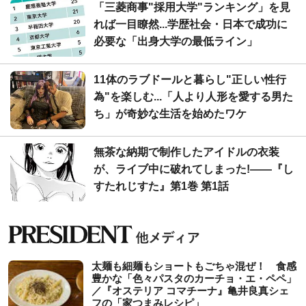
「三菱商事"採用大学"ランキング」を見
れば一目瞭然...学歴社会・日本で成功に
必要な「出身大学の最低ライン」
11体のラブドールと暮らし"正しい性行
為"を楽しむ...「人より人形を愛する男た
ち」が奇妙な生活を始めたワケ
無茶な納期で制作したアイドルの衣装
が、ライブ中に破れてしまった!――『し
すたれじすた』第1巻 第1話
太麺も細麺もショートもごちゃ混ぜ！ 食感
豊かな「色々パスタのカーチョ・エ・ペペ」
／『オステリア コマチーナ』亀井良真シェ
フの「家つまみレシピ」