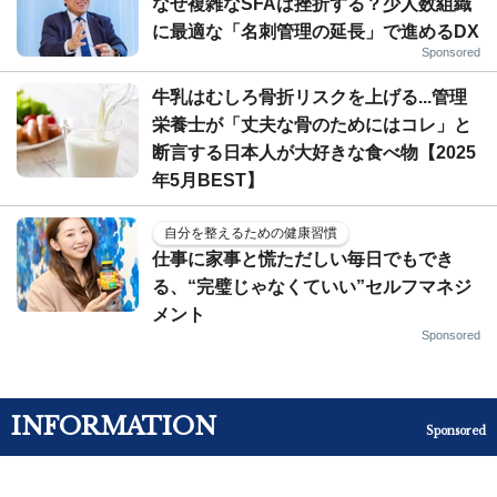
なぜ複雑なSFAは挫折する？少人数組織
に最適な「名刺管理の延長」で進めるDX
Sponsored
牛乳はむしろ骨折リスクを上げる...管理
栄養士が「丈夫な骨のためにはコレ」と
断言する日本人が大好きな食べ物【2025
年5月BEST】
自分を整えるための健康習慣
仕事に家事と慌ただしい毎日でもでき
る、“完璧じゃなくていい”セルフマネジ
メント
Sponsored
INFORMATION
Sponsored