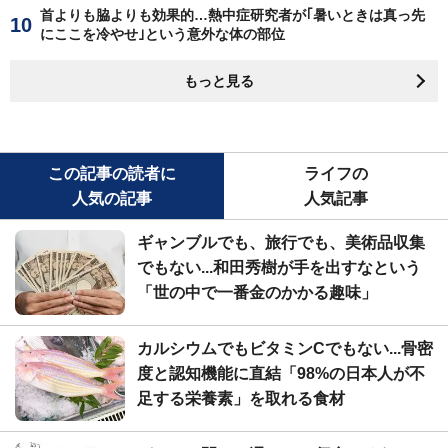
首よりも脇よりも効果的…熱中症研究者が｢暑いときは真っ先
にここを冷やせ｣という意外な体の部位
もっと見る
この記事の読者に
ライフの
人気の記事
人気記事
ギャンブルでも、旅行でも、美術品収集
でもない...和田秀樹が手を出すなという
「世の中で一番金のかかる趣味」
カルシウムでもビタミンCでもない...骨密
度と認知機能に直結「98%の日本人が不
足する栄養素」を取れる食材