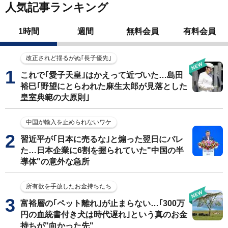
人気記事ランキング
1時間
週間
無料会員
有料会員
改正されど揺るがぬ｢長子優先｣
これで｢愛子天皇｣はかえって近づいた…島田
裕巳｢野望にとらわれた麻生太郎が見落とした
皇室典範の大原則｣
中国が輸入を止められないワケ
習近平が｢日本に売るな｣と煽った翌日にバレ
た…日本企業に6割を握られていた"中国の半
導体"の意外な急所
所有欲を手放したお金持ちたち
富裕層の｢ペット離れ｣が止まらない…｢300万
円の血統書付き犬は時代遅れ｣という真のお金
持ちが"向かった先"