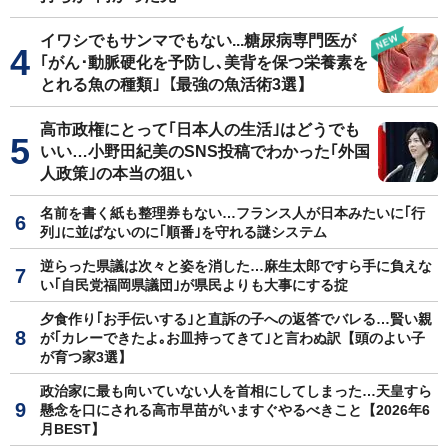
イワシでもサンマでもない...糖尿病専門医が
｢がん･動脈硬化を予防し､美背を保つ栄養素を
とれる魚の種類｣【最強の魚活術3選】
高市政権にとって｢日本人の生活｣はどうでも
いい…小野田紀美のSNS投稿でわかった｢外国
人政策｣の本当の狙い
名前を書く紙も整理券もない…フランス人が日本みたいに｢行
列｣に並ばないのに｢順番｣を守れる謎システム
逆らった県議は次々と姿を消した…麻生太郎ですら手に負えな
い｢自民党福岡県議団｣が県民よりも大事にする掟
夕食作り｢お手伝いする｣と直訴の子への返答でバレる…賢い親
が｢カレーできたよ｡お皿持ってきて｣と言わぬ訳【頭のよい子
が育つ家3選】
政治家に最も向いていない人を首相にしてしまった…天皇すら
懸念を口にされる高市早苗がいますぐやるべきこと【2026年6
月BEST】