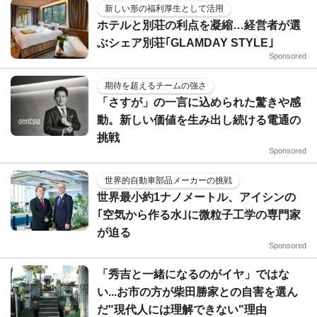
新しい形の福利厚生として活用
ホテルと別荘の利点を凝縮…経営者が選
ぶシェア別荘｢GLAMDAY STYLE｣
Sponsored
期待を超えるチームの強さ
「さすが」の一言に込められた驚きや感
動。新しい価値を生み出し続ける電通の
挑戦
Sponsored
世界的自動車部品メーカーの挑戦
世界最小約1ナノメートル、アイシンの
｢空気から作る水｣に微粒子工学の専門家
が迫る
Sponsored
「秀吉と一緒になるのがイヤ」ではな
い...お市の方が柴田勝家との自害を選ん
だ"現代人には理解できない"理由