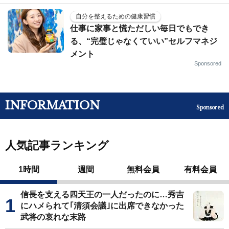
自分を整えるための健康習慣
仕事に家事と慌ただしい毎日でもでき
る、“完璧じゃなくていい”セルフマネジ
メント
Sponsored
INFORMATION
Sponsored
人気記事ランキング
1時間
週間
無料会員
有料会員
信長を支える四天王の一人だったのに…秀吉
にハメられて｢清須会議｣に出席できなかった
武将の哀れな末路