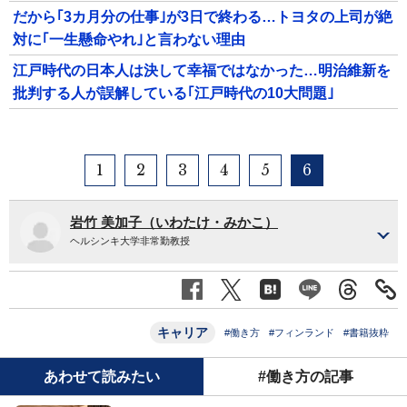
だから｢3カ月分の仕事｣が3日で終わる…トヨタの上司が絶
対に｢一生懸命やれ｣と言わない理由
江戸時代の日本人は決して幸福ではなかった…明治維新を
批判する人が誤解している｢江戸時代の10大問題｣
1
2
3
4
5
6
岩竹 美加子（いわたけ・みかこ）
ヘルシンキ大学非常勤教授
キャリア
#働き方
#フィンランド
#書籍抜粋
あわせて読みたい
#働き方の記事