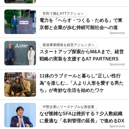
官民で挑むHTTアクション
電力を「へらす・つくる・ためる」で東
京都と企業が歩む持続可能社会への道
Sponsored
新規事業開発を経営アジェンダへ
スタートアップ探索からM&Aまで、経営
戦略の実装を支援するAT PARTNERS
Sponsored
11体のラブドールと暮らし"正しい性行
為"を楽しむ...「人より人形を愛する男た
ち」が奇妙な生活を始めたワケ
中堅企業にリーズナブルな新提案
なぜ複雑なSFAは挫折する？少人数組織
に最適な「名刺管理の延長」で進めるDX
Sponsored