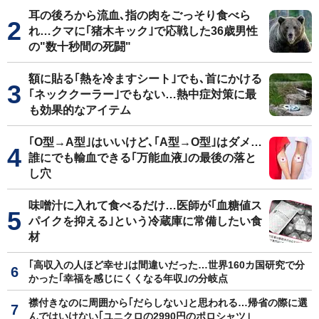
耳の後ろから流血､指の肉をごっそり食べら
れ…クマに｢猪木キック｣で応戦した36歳男性
の"数十秒間の死闘"
額に貼る｢熱を冷ますシート｣でも､首にかける
｢ネッククーラー｣でもない…熱中症対策に最
も効果的なアイテム
｢O型→A型｣はいいけど､｢A型→O型｣はダメ…
誰にでも輸血できる｢万能血液｣の最後の落と
し穴
味噌汁に入れて食べるだけ…医師が｢血糖値ス
パイクを抑える｣という冷蔵庫に常備したい食
材
｢高収入の人ほど幸せ｣は間違いだった…世界160カ国研究で分
かった｢幸福を感じにくくなる年収｣の分岐点
襟付きなのに周囲から｢だらしない｣と思われる…帰省の際に選
んではいけない｢ユニクロの2990円のポロシャツ｣