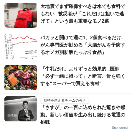
大地震でまず確保すべきは水でも食料で
もない...被災者が「これだけは担いで逃
げて」という最も重要なモノ2選
パカッと開けて週に1、2個食べるだけ...
がん専門医が勧める「大腸がんを予防す
るオメガ脂肪酸たっぷり食品」
「牛乳だけ」よりずっと効果的...医師
「必ず一緒に摂って」と断言、骨を強く
する"スーパーで買える食材"
期待を超えるチームの強さ
「さすが」の一言に込められた驚きや感
動。新しい価値を生み出し続ける電通の
挑戦
Sponsored