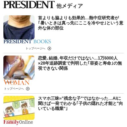
首よりも脇よりも効果的…熱中症研究者が
｢暑いときは真っ先にここを冷やせ｣という意
外な体の部位
トップページへ
恋愛､結婚､年収だけではない…1万6000人
×28年追跡調査で判明した｢容姿と寿命｣の無
視できない関係
トップページへ
スマホ三昧="残念な子"ではなかった…AIに
聞けば一発でわかる｢子供の隠れた才能と"向
いている職業"｣