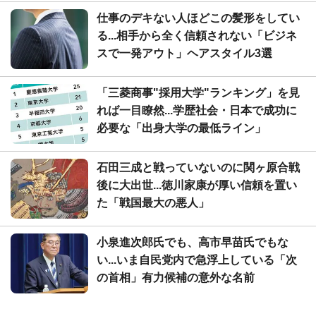
仕事のデキない人ほどこの髪形をしてい
る...相手から全く信頼されない「ビジネ
スで一発アウト」ヘアスタイル3選
「三菱商事"採用大学"ランキング」を見
れば一目瞭然...学歴社会・日本で成功に
必要な「出身大学の最低ライン」
石田三成と戦っていないのに関ヶ原合戦
後に大出世...徳川家康が厚い信頼を置い
た「戦国最大の悪人」
小泉進次郎氏でも、高市早苗氏でもな
い...いま自民党内で急浮上している「次
の首相」有力候補の意外な名前