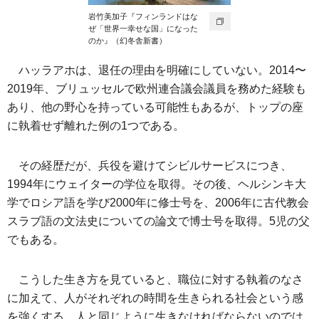
岩竹美加子『フィンランドはな
ぜ「世界一幸せな国」になった
のか』（幻冬舎新書）
ハッラアホは、退任の理由を明確にしていない。2014〜
2019年、ブリュッセルで欧州連合議会議員を務めた経験も
あり、他の野心を持っている可能性もあるが、トップの座
に執着せず離れた例の1つである。
その経歴だが、兵役を避けてシビルサービスにつき、
1994年にウェイターの学位を取得。その後、ヘルシンキ大
学でロシア語を学び2000年に修士号を、2006年に古代教会
スラブ語の文法史についての論文で博士号を取得。5児の父
でもある。
こうした生き方を見ていると、職位に対する執着のなさ
に加えて、人がそれぞれの時間を生きられる社会という感
を強くする。人と同じように生きなければならないのでは