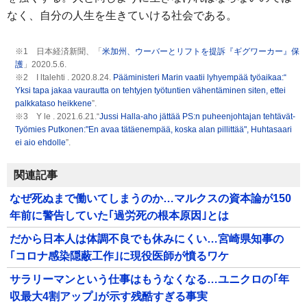
なく、自分の人生を生きていける社会である。
※1 日本経済新聞、「
米加州、ウーバーとリフトを提訴『ギグワーカー』保
護
」2020.5.6.
※2 I ltalehti . 2020.8.24.
Pääministeri Marin vaatii lyhyempää työaikaa:“
Yksi tapa jakaa vaurautta on tehtyjen työtuntien vähentäminen siten, ettei
palkkataso heikkene
”.
※3 Y le . 2021.6.21.“
Jussi Halla-aho jättää PS:n puheenjohtajan tehtävät-
Työmies Putkonen:"En avaa tätäenempää, koska alan pillittää", Huhtasaari
ei aio ehdolle
”.
関連記事
なぜ死ぬまで働いてしまうのか…マルクスの資本論が150
年前に警告していた｢過労死の根本原因｣とは
だから日本人は体調不良でも休みにくい…宮崎県知事の
｢コロナ感染隠蔽工作｣に現役医師が憤るワケ
サラリーマンという仕事はもうなくなる…ユニクロの｢年
収最大4割アップ｣が示す残酷すぎる事実