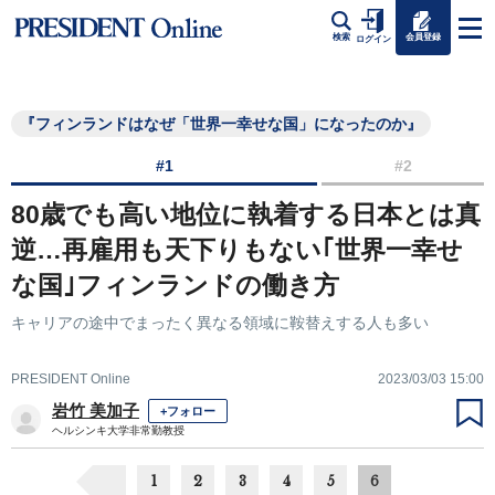
会員登録
検索
ログイン
『フィンランドはなぜ「世界一幸せな国」になったのか』
#1
#2
80歳でも高い地位に執着する日本とは真
逆…再雇用も天下りもない｢世界一幸せ
な国｣フィンランドの働き方
キャリアの途中でまったく異なる領域に鞍替えする人も多い
PRESIDENT Online
2023/03/03 15:00
岩竹 美加子
+フォロー
ヘルシンキ大学非常勤教授
1
2
3
4
5
6