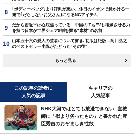
｢ボディーバッグ｣より評判が悪い…休日のイオンで見かける一
発で｢だらしないお父さん｣になるNGアイテム
だから習近平は心底焦っている…中国のITもEVも壊滅させる力
を持つ日本が世界シェア8割を握る"素材"の名前
山本五十六の愛人の芸者について書き､初版は絶版…阿川弘之
のベストセラー小説がたどった"その後"
もっと見る
この記事の読者に
キャリアの
人気の記事
人気記事
NHK大河ではとても放送できない...宣教
師に「獣より劣ったもの」と書かれた豊
臣秀吉のおぞましき性欲