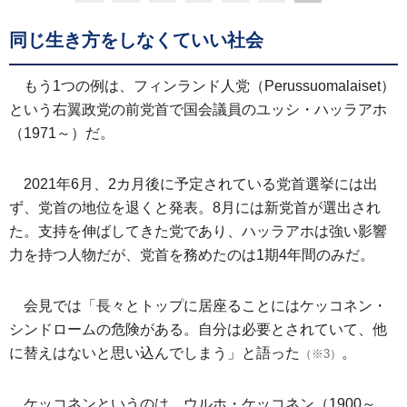
同じ生き方をしなくていい社会
もう1つの例は、フィンランド人党（Perussuomalaiset）
という右翼政党の前党首で国会議員のユッシ・ハッラアホ
（1971～）だ。
2021年6月、2カ月後に予定されている党首選挙には出
ず、党首の地位を退くと発表。8月には新党首が選出され
た。支持を伸ばしてきた党であり、ハッラアホは強い影響
力を持つ人物だが、党首を務めたのは1期4年間のみだ。
会見では「長々とトップに居座ることにはケッコネン・
シンドロームの危険がある。自分は必要とされていて、他
に替えはないと思い込んでしまう」と語った
。
（※3）
ケッコネンというのは、ウルホ・ケッコネン（1900～