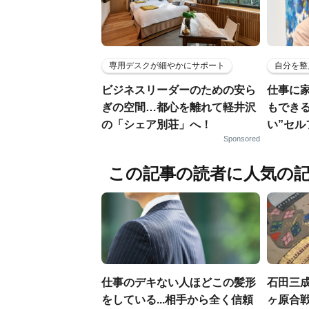
専用デスクが細やかにサポート
自分を整
ビジネスリーダーのための安ら
仕事に
ぎの空間…都心を離れて軽井沢
もでき
の「シェア別荘」へ！
い”セ
Sponsored
この記事の読者に人気の
仕事のデキない人ほどこの髪形
石田三
をしている...相手から全く信頼
ヶ原合戦