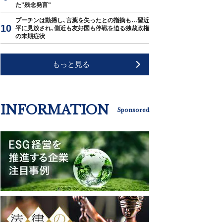
た"残念発言"
プーチンは動揺し､言葉を失ったとの指摘も…習近
平に見放され､側近も友好国も停戦を迫る独裁政権
の末期症状
もっと見る
INFORMATION
Sponsored