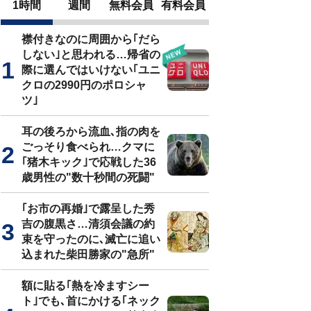
1時間
週間
無料会員
有料会員
襟付きなのに周囲から｢だら
しない｣と思われる…帰省の
際に選んではいけない｢ユニ
クロの2990円のポロシャ
ツ｣
耳の後ろから流血､指の肉を
ごっそり食べられ…クマに
｢猪木キック｣で応戦した36
歳男性の"数十秒間の死闘"
｢お市の再婚｣で露呈した秀
吉の腹黒さ…清須会議の約
束を守ったのに､滅亡に追い
込まれた柴田勝家の"急所"
額に貼る｢熱を冷ますシー
ト｣でも､首にかける｢ネック