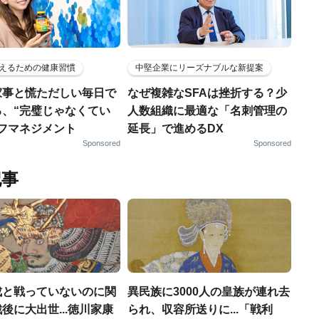
えるための健康習慣
中堅企業にリーズナブルな新提案
家事と慌ただしい毎日で
なぜ複雑なSFAは挫折する？少
る、“完璧じゃなくてい
人数組織に最適な「名刺管理の
ルフマネジメント
延長」で進めるDX
Sponsored
Sponsored
記事
成と戦っていないのに関
異民族に3000人の皇族が連れ去
後に大出世...徳川家康
られ、収容所送りに...「戦利