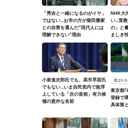
「秀吉と一緒になるのがイヤ」
NHK大
ではない...お市の方が柴田勝家
い...
との自害を選んだ"現代人には
の」と
理解できない"理由
ましき
小泉進次郎氏でも、高市早苗氏
選ばれる
でもない...いま自民党内で急浮
東京都｢
上している「次の首相」有力候
登録で
補の意外な名前
具体策