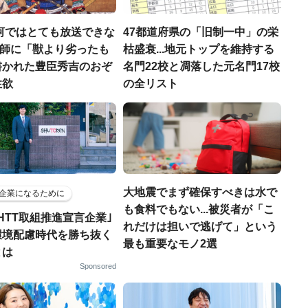
河ではとても放送できな
47都道府県の「旧制一中」の栄
宣教師に「獣より劣ったも
枯盛衰...地元トップを維持する
書かれた豊臣秀吉のおぞ
名門22校と凋落した元名門17校
性欲
の全リスト
大地震でまず確保すべきは水で
企業になるために
も食料でもない...被災者が「こ
HTT取組推進宣言企業｣
れだけは担いで逃げて」という
環境配慮時代を勝ち抜く
最も重要なモノ2選
とは
Sponsored