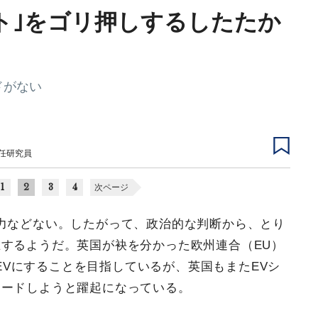
フト｣をゴリ押しするしたたか
ドがない
主任研究員
1
2
3
4
次ページ
束力などない。したがって、政治的な判断から、とり
するようだ。英国が袂を分かった欧州連合（EU）
ZEVにすることを目指しているが、英国もまたEVシ
リードしようと躍起になっている。