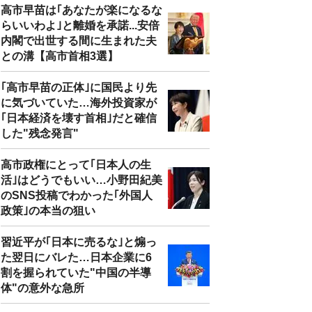
高市早苗は｢あなたが楽になるな
らいいわよ｣と離婚を承諾...安倍
内閣で出世する間に生まれた夫
との溝【高市首相3選】
｢高市早苗の正体｣に国民より先
に気づいていた…海外投資家が
｢日本経済を壊す首相｣だと確信
した"残念発言"
高市政権にとって｢日本人の生
活｣はどうでもいい…小野田紀美
のSNS投稿でわかった｢外国人
政策｣の本当の狙い
習近平が｢日本に売るな｣と煽っ
た翌日にバレた…日本企業に6
割を握られていた"中国の半導
体"の意外な急所