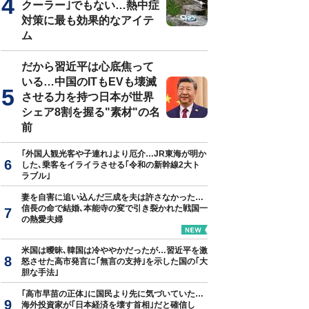
クーラー｣でもない…熱中症
対策に最も効果的なアイテ
ム
だから習近平は心底焦って
いる…中国のITもEVも壊滅
させる力を持つ日本が世界
シェア8割を握る"素材"の名
前
｢外国人観光客や子連れ｣より厄介…JR東海が明か
した､乗客をイライラさせる｢令和の新幹線2大ト
ラブル｣
妻を自害に追い込んだ三成を夫は許さなかった…
信長の命で結婚､本能寺の変で引き裂かれた戦国一
の熱愛夫婦
米国は曖昧､韓国は冷ややかだったが…習近平を激
怒させた高市発言に｢無言の支持｣を示した国の｢大
胆な手法｣
｢高市早苗の正体｣に国民より先に気づいていた…
海外投資家が｢日本経済を壊す首相｣だと確信し