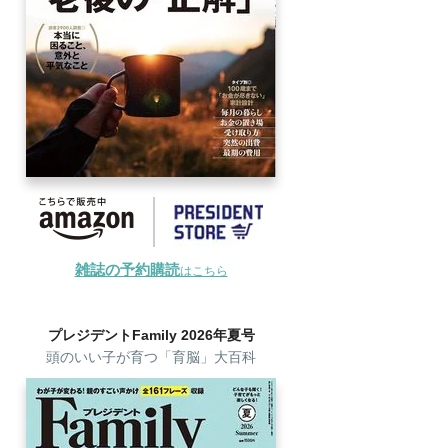
雑誌の予約購読
はこちら
プレジデントFamily 2026年夏号
頭のいい子が育つ「育脳」大百科