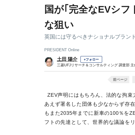
国が｢完全なEVシ
な狙い
英国には守るべきナショナルブラン
PRESIDENT Online
土田 陽介
+フォロー
三菱UFJリサーチ＆コンサルティング 調査部 
前ページ
ZEV声明にはもちろん、法的な拘
あえず署名した団体も少なからず存在
もまた2035年までに新車の100％を
フトの先達として、世界的な議論を