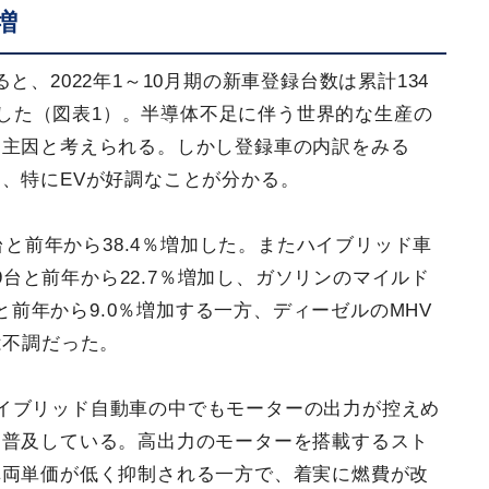
増
と、2022年1～10月期の新車登録台数は累計134
減少した（図表1）。半導体不足に伴う世界的な生産の
た主因と考えられる。しかし登録車の内訳をみる
、特にEVが好調なことが分かる。
7台と前年から38.4％増加した。またハイブリッド車
39台と前年から22.7％増加し、ガソリンのマイルド
台と前年から9.0％増加する一方、ディーゼルのMHV
は不調だった。
イブリッド自動車の中でもモーターの出力が控えめ
く普及している。高出力のモーターを搭載するスト
車両単価が低く抑制される一方で、着実に燃費が改