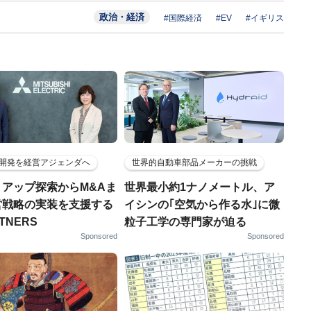
政治・経済
#国際経済
#EV
#イギリス
開発を経営アジェンダへ
世界的自動車部品メーカーの挑戦
トアップ探索からM&Aま
世界最小約1ナノメートル、ア
営戦略の実装を支援する
イシンの｢空気から作る水｣に微
RTNERS
粒子工学の専門家が迫る
Sponsored
Sponsored